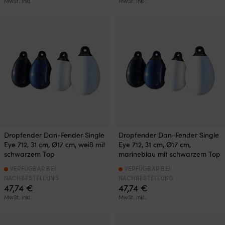
MwSt. inkl.
MwSt. inkl.
Dropfender Dan-Fender Single
Dropfender Dan-Fender Single
Eye 712, 31 cm, Ø17 cm, weiß mit
Eye 712, 31 cm, Ø17 cm,
schwarzem Top
marineblau mit schwarzem Top
VERFÜGBAR BEI
VERFÜGBAR BEI
NACHBESTELLUNG
NACHBESTELLUNG
47,74
€
47,74
€
MwSt. inkl.
MwSt. inkl.