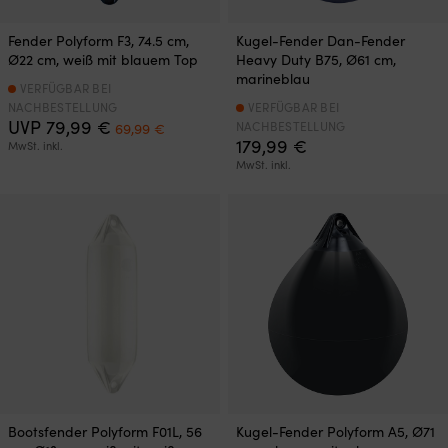
Fender Polyform F3, 74.5 cm,
Kugel-Fender Dan-Fender
Ø22 cm, weiß mit blauem Top
Heavy Duty B75, Ø61 cm,
marineblau
VERFÜGBAR BEI
NACHBESTELLUNG
VERFÜGBAR BEI
Ursprünglicher
Aktueller
UVP
79,99
€
NACHBESTELLUNG
69,99
€
Preis
Preis
179,99
€
MwSt. inkl.
war:
ist:
MwSt. inkl.
79,99 €
69,99 €.
Bootsfender Polyform F01L, 56
Kugel-Fender Polyform A5, Ø71