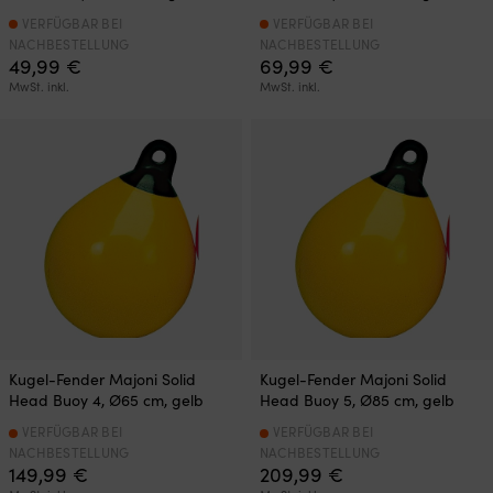
VERFÜGBAR BEI
VERFÜGBAR BEI
NACHBESTELLUNG
NACHBESTELLUNG
49,99
€
69,99
€
MwSt. inkl.
MwSt. inkl.
Kugel-Fender Majoni Solid
Kugel-Fender Majoni Solid
Head Buoy 4, Ø65 cm, gelb
Head Buoy 5, Ø85 cm, gelb
VERFÜGBAR BEI
VERFÜGBAR BEI
NACHBESTELLUNG
NACHBESTELLUNG
149,99
€
209,99
€