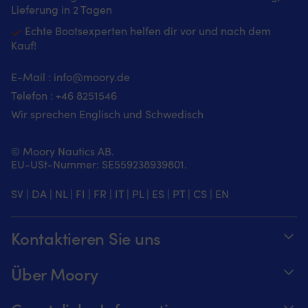
Lieferung in 2 Tagen
Echte Bootsexperten helfen dir vor und nach dem
Kauf!
E-Mail :
info@moory.de
Telefon :
+46 8251
546
Wir sprechen Englisch und Schwedisch
© Moory Nautics AB.
EU-USt-Nummer: SE559238939801.
SV
|
DA
|
NL
|
FI
|
FR
|
IT
|
PL
|
ES
|
PT
|
CS
|
EN
Kontaktieren Sie uns
Telefonzeiten täglich von 8 – 20 Uhr.
Über Moory
+46 8251546 – Schwedisch oder Englisch
Über us