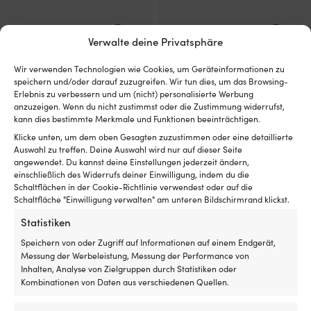
Verwalte deine Privatsphäre
Wir verwenden Technologien wie Cookies, um Geräteinformationen zu
speichern und/oder darauf zuzugreifen. Wir tun dies, um das Browsing-
Erlebnis zu verbessern und um (nicht) personalisierte Werbung
anzuzeigen. Wenn du nicht zustimmst oder die Zustimmung widerrufst,
kann dies bestimmte Merkmale und Funktionen beeinträchtigen.
Klicke unten, um dem oben Gesagten zuzustimmen oder eine detaillierte
Dropfender Dan-Fender Single
Dropfender Dan-Fender Single
Auswahl zu treffen. Deine Auswahl wird nur auf dieser Seite
Eye 712, 31 cm, Ø17 cm, schwarz
Eye 814, 36 cm, Ø21 cm,
angewendet. Du kannst deine Einstellungen jederzeit ändern,
mit schwarzem Top
marineblau mit schwarzem Top
einschließlich des Widerrufs deiner Einwilligung, indem du die
Schaltflächen in der Cookie-Richtlinie verwendest oder auf die
VERFÜGBAR BEI
VERFÜGBAR BEI
Schaltfläche "Einwilligung verwalten" am unteren Bildschirmrand klickst.
NACHBESTELLUNG
NACHBESTELLUNG
49,58
€
59,99
€
Statistiken
MwSt. inkl.
MwSt. inkl.
Speichern von oder Zugriff auf Informationen auf einem Endgerät,
Messung der Werbeleistung, Messung der Performance von
Inhalten, Analyse von Zielgruppen durch Statistiken oder
Kombinationen von Daten aus verschiedenen Quellen.