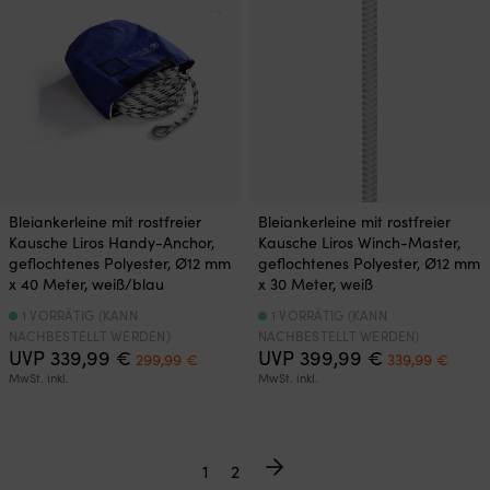
Bleiankerleine mit rostfreier
Bleiankerleine mit rostfreier
Kausche Liros Handy-Anchor,
Kausche Liros Winch-Master,
geflochtenes Polyester, Ø12 mm
geflochtenes Polyester, Ø12 mm
x 40 Meter, weiß/blau
x 30 Meter, weiß
1 VORRÄTIG (KANN
1 VORRÄTIG (KANN
NACHBESTELLT WERDEN)
NACHBESTELLT WERDEN)
Ursprünglicher
Aktueller
Ursprünglich
Aktue
UVP
339,99
€
UVP
399,99
€
299,99
€
339,99
€
Preis
Preis
Preis
Preis
MwSt. inkl.
MwSt. inkl.
war:
ist:
war:
ist:
339,99 €
299,99 €.
399,99 €
339,9
1
2