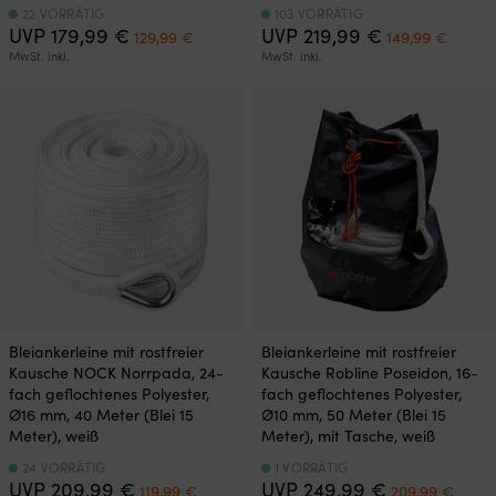
22 VORRÄTIG
103 VORRÄTIG
Ursprünglicher
Aktueller
Ursprünglich
Aktuel
UVP
179,99
€
UVP
219,99
€
129,99
€
149,99
€
Preis
Preis
Preis
Preis
MwSt. inkl.
MwSt. inkl.
war:
ist:
war:
ist:
179,99 €
129,99 €.
219,99 €
149,99
Bleiankerleine mit rostfreier
Bleiankerleine mit rostfreier
Kausche NOCK Norrpada, 24-
Kausche Robline Poseidon, 16-
fach geflochtenes Polyester,
fach geflochtenes Polyester,
Ø16 mm, 40 Meter (Blei 15
Ø10 mm, 50 Meter (Blei 15
Meter), weiß
Meter), mit Tasche, weiß
24 VORRÄTIG
1 VORRÄTIG
Ursprünglicher
Aktueller
Ursprünglich
Aktue
UVP
209,99
€
UVP
249,99
€
119,99
€
209,99
€