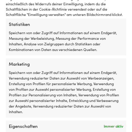
MwSt. inkl.
einschließlich des Widerrufs deiner Einwilligung, indem du die
Schaltflächen in der Cookie-Richtlinie verwendest oder auf die
Schaltfläche "Einwilligung verwalten" am unteren Bildschirmrand klickst.
Statistiken
Speichern von oder Zugriff auf Informationen auf einem Endgerät,
Messung der Werbeleistung, Messung der Performance von
Inhalten, Analyse von Zielgruppen durch Statistiken oder
Kombinationen von Daten aus verschiedenen Quellen.
Marketing
Speichern von oder Zugriff auf Informationen auf einem Endgerät,
Verwendung reduzierter Daten zur Auswahl von Werbeanzeigen,
Bleiankerleine mit rostfreier
Bleiankerleine mit rostfreier
Erstellung von Profilen für personalisierte Werbung, Verwendung
Kausche Robline Poseidon, 16-
Kausche Liros Handy-Anchor,
von Profilen zur Auswahl personalisierter Werbung, Erstellung von
fach geflochtenes Polyester,
geflochtenes Polyester, Ø10
Profilen zur Personalisierung von Inhalten, Verwendung von Profilen
Ø16 mm, 50 Meter (Blei 15
mm x 40 Meter, weiß/blau
zur Auswahl personalisierter Inhalte, Entwicklung und Verbesserung
Meter), mit Tasche, weiß
der Angebote, Verwendung reduzierter Daten zur Auswahl von
1 VORRÄTIG (KANN
Inhalten.
1 VORRÄTIG
NACHBESTELLT WERDEN)
Ursprünglich
Aktue
399,99
€
UVP
289,99
€
259,99
€
Preis
Preis
MwSt. inkl.
MwSt. inkl.
Eigenschaften
Immer aktiv
war:
ist: