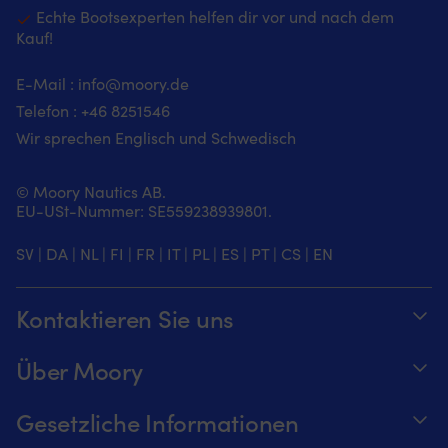
Echte Bootsexperten helfen dir vor und nach dem
Kauf!
E-Mail :
info@moory.de
Telefon :
+46 8251
546
Wir sprechen Englisch und Schwedisch
© Moory Nautics AB.
EU-USt-Nummer: SE559238939801.
SV
|
DA
|
NL
|
FI
|
FR
|
IT
|
PL
|
ES
|
PT
|
CS
|
EN
Kontaktieren Sie uns
Telefonzeiten täglich von 8 – 20 Uhr.
Über Moory
+46 8251546 – Schwedisch oder Englisch
Über us
Gesetzliche Informationen
Senden Sie uns eine E-Mail an
Werde ein Affiliate für Moory