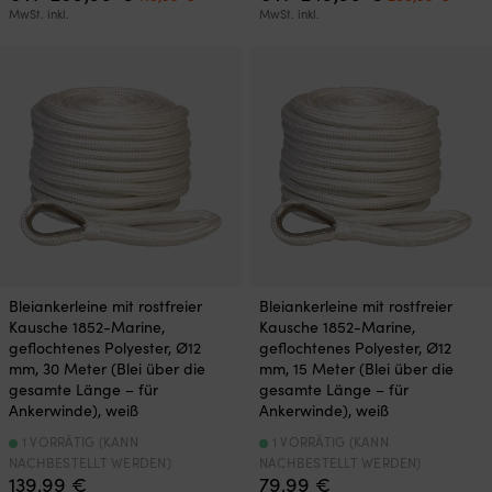
Preis
Preis
Preis
Preis
MwSt. inkl.
MwSt. inkl.
war:
ist:
war:
ist:
209,99 €
119,99 €.
249,99 €
209,9
Bleiankerleine mit rostfreier
Bleiankerleine mit rostfreier
Kausche 1852-Marine,
Kausche 1852-Marine,
geflochtenes Polyester, Ø12
geflochtenes Polyester, Ø12
mm, 30 Meter (Blei über die
mm, 15 Meter (Blei über die
gesamte Länge – für
gesamte Länge – für
Ankerwinde), weiß
Ankerwinde), weiß
1 VORRÄTIG (KANN
1 VORRÄTIG (KANN
NACHBESTELLT WERDEN)
NACHBESTELLT WERDEN)
139,99
€
79,99
€