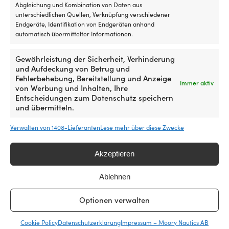
289,99 €
259,
Abgleichung und Kombination von Daten aus
unterschiedlichen Quellen, Verknüpfung verschiedener
Endgeräte, Identifikation von Endgeräten anhand
automatisch übermittelter Informationen.
Gewährleistung der Sicherheit, Verhinderung
und Aufdeckung von Betrug und
Fehlerbehebung, Bereitstellung und Anzeige
Immer aktiv
von Werbung und Inhalten, Ihre
Entscheidungen zum Datenschutz speichern
und übermitteln.
Bleiankerleine mit rostfreier
Bleiankerleine mit rostfreier
Verwalten von 1408-Lieferanten
Lese mehr über diese Zwecke
Kausche Robline Bonifacio
Kausche Liros Handy-Anchor,
Winch, geflochtenes Polyester,
geflochtenes Polyester, Ø14
Ø16 mm, 50 Meter (Blei über
mm x 50 Meter, weiß/blau
Akzeptieren
die gesamte Länge – für
VERFÜGBAR BEI
Ankerwinde), weiß
Ablehnen
NACHBESTELLUNG
Ursprünglich
Aktue
UVP
489,99
€
VERFÜGBAR BEI
449,99
€
Preis
Preis
NACHBESTELLUNG
MwSt. inkl.
Optionen verwalten
war:
ist:
649,99
€
489,99 €
449,
MwSt. inkl.
Cookie Policy
Datenschutzerklärung
Impressum – Moory Nautics AB