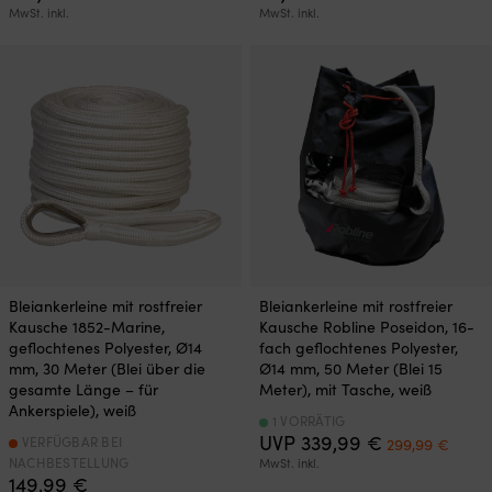
MwSt. inkl.
MwSt. inkl.
Bleiankerleine mit rostfreier
Bleiankerleine mit rostfreier
Kausche 1852-Marine,
Kausche Robline Poseidon, 16-
geflochtenes Polyester, Ø14
fach geflochtenes Polyester,
mm, 30 Meter (Blei über die
Ø14 mm, 50 Meter (Blei 15
gesamte Länge – für
Meter), mit Tasche, weiß
Ankerspiele), weiß
1 VORRÄTIG
Ursprünglich
Aktue
UVP
339,99
€
VERFÜGBAR BEI
299,99
€
Preis
Preis
NACHBESTELLUNG
MwSt. inkl.
war:
ist:
149,99
€