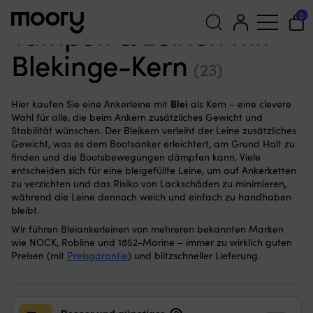
Blei
0
Tampen & Leinen mit
Blekinge-Kern
Suchen
(23)
nach:
Blei
Hier kaufen Sie eine Ankerleine mit
als Kern – eine clevere
Wahl für alle, die beim Ankern zusätzliches Gewicht und
Stabilität wünschen. Der Bleikern verleiht der Leine zusätzliches
Gewicht, was es dem Bootsanker erleichtert, am Grund Halt zu
finden und die Bootsbewegungen dämpfen kann. Viele
entscheiden sich für eine bleigefüllte Leine, um auf Ankerketten
zu verzichten und das Risiko von Lackschäden zu minimieren,
während die Leine dennoch weich und einfach zu handhaben
bleibt.
Wir führen Bleiankerleinen von mehreren bekannten Marken
wie NOCK, Robline und 1852-Marine – immer zu wirklich guten
Preisen (mit
Preisgarantie
) und blitzschneller Lieferung.