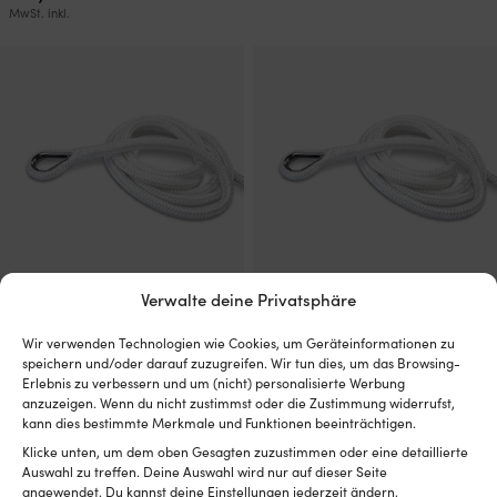
339,99 €
299,9
MwSt. inkl.
Verwalte deine Privatsphäre
Bleiankerleine mit rostfreier
Bleiankerleine mit rostfreier
Kausche Robline Bonifacio
Kausche Robline Bonifacio
Wir verwenden Technologien wie Cookies, um Geräteinformationen zu
Winch, geflochtenes Polyester,
Winch, geflochtenes Polyester,
speichern und/oder darauf zuzugreifen. Wir tun dies, um das Browsing-
Ø12 mm, 50 Meter (Blei über
Ø14 mm, 50 Meter (Blei ganze
Erlebnis zu verbessern und um (nicht) personalisierte Werbung
die gesamte Länge – für
Länge – für Ankerwinde), weiß
anzuzeigen. Wenn du nicht zustimmst oder die Zustimmung widerrufst,
Ankerspiele), weiß
kann dies bestimmte Merkmale und Funktionen beeinträchtigen.
VERFÜGBAR BEI
1 VORRÄTIG (KANN
NACHBESTELLUNG
Klicke unten, um dem oben Gesagten zuzustimmen oder eine detaillierte
529,99
€
NACHBESTELLT WERDEN)
Auswahl zu treffen. Deine Auswahl wird nur auf dieser Seite
369,99
€
MwSt. inkl.
angewendet. Du kannst deine Einstellungen jederzeit ändern,