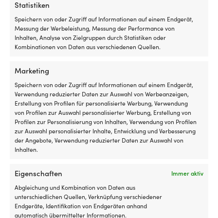
Die einfachste Preisgarantie der
Statistiken
Welt!
Speichern von oder Zugriff auf Informationen auf einem Endgerät,
Messung der Werbeleistung, Messung der Performance von
Jetzt kaufen, später vergleichen.
Unsere
Inhalten, Analyse von Zielgruppen durch Statistiken oder
Preisgarantie ist ganz einfach: Wir gleichen die
Kombinationen von Daten aus verschiedenen Quellen.
Preise aller Shops weltweit an. Du kannst also
ganz entspannt jetzt einkaufen – findest du den
Marketing
Artikel innerhalb von 14 Tagen bei einem anderen
Speichern von oder Zugriff auf Informationen auf einem Endgerät,
Händler günstiger, passen wir den Preis im
Verwendung reduzierter Daten zur Auswahl von Werbeanzeigen,
Nachhinein an. Keine komplizierten Bedingungen.
Erstellung von Profilen für personalisierte Werbung, Verwendung
von Profilen zur Auswahl personalisierter Werbung, Erstellung von
Profilen zur Personalisierung von Inhalten, Verwendung von Profilen
Mehr über unsere Preisgarantie
zur Auswahl personalisierter Inhalte, Entwicklung und Verbesserung
erfahren
der Angebote, Verwendung reduzierter Daten zur Auswahl von
Inhalten.
Eigenschaften
Immer aktiv
Abgleichung und Kombination von Daten aus
unterschiedlichen Quellen, Verknüpfung verschiedener
Endgeräte, Identifikation von Endgeräten anhand
automatisch übermittelter Informationen.