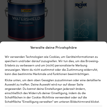
Verwalte deine Privatsphäre
Dieses
Dieses
Sperrschichtprimer / hartes
Selbstpolierendes biozidfreies
Produkt
Produkt
biozidfreies Antifouling Jotun
Antifouling Seajet 021 Eko
weist
weist
Wir verwenden Technologien wie Cookies, um Geräteinformationen zu
Watershield
Preissp
38,54
€
199,99
€
speichern und/oder darauf zuzugreifen. Wir tun dies, um das Browsing-
mehrere
mehrere
–
Preisspanne:
38,54 €
Erlebnis zu verbessern und um (nicht) personalisierte Werbung
37,62
€
119,99
€
Varianten
Varianten
–
MwSt. inkl.
37,62 €
bis
anzuzeigen. Wenn du nicht zustimmst oder die Zustimmung widerrufst,
auf.
auf.
MwSt. inkl.
kann dies bestimmte Merkmale und Funktionen beeinträchtigen.
bis
199,99 
Die
Die
119,99 €
Optionen
Optionen
Klicke unten, um dem oben Gesagten zuzustimmen oder eine detaillierte
können
können
Auswahl zu treffen. Deine Auswahl wird nur auf dieser Seite
auf
auf
angewendet. Du kannst deine Einstellungen jederzeit ändern,
der
der
einschließlich des Widerrufs deiner Einwilligung, indem du die
Schaltflächen in der Cookie-Richtlinie verwendest oder auf die
Produktseite
Produktseite
Schaltfläche "Einwilligung verwalten" am unteren Bildschirmrand klickst.
gewählt
gewählt
werden
werden