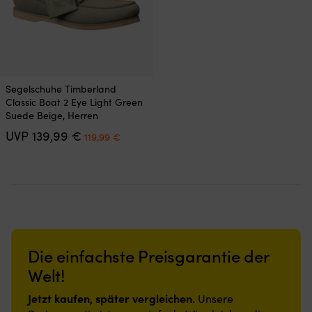
gewählt
gewählt
werden
werden
Dieses
Segelschuhe Timberland
Produkt
Classic Boat 2 Eye Light Green
weist
Suede Beige, Herren
mehrere
Ursprünglicher
Aktueller
UVP
139,99
€
Varianten
119,99
€
Preis
Preis
auf.
war:
ist:
Die
139,99 €
119,99 €.
Optionen
können
auf
der
Produktseite
gewählt
Die einfachste Preisgarantie der
werden
Welt!
Jetzt kaufen, später vergleichen.
Unsere