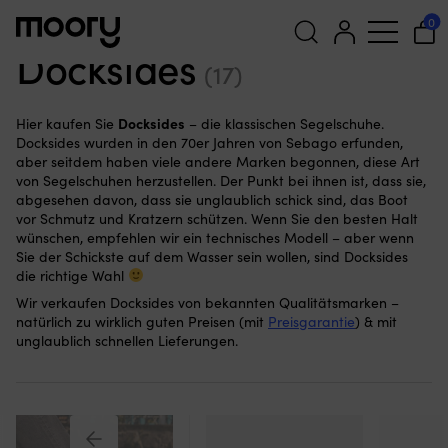
Bekleidung & Ausrüstung
—
Kleidung
—
Segelschuhe &
0
Bootsschuhe
—
Docksides
Docksides
(17)
Suchen
nach:
Docksides
Hier kaufen Sie
– die klassischen Segelschuhe.
Docksides wurden in den 70er Jahren von Sebago erfunden,
aber seitdem haben viele andere Marken begonnen, diese Art
von Segelschuhen herzustellen. Der Punkt bei ihnen ist, dass sie,
abgesehen davon, dass sie unglaublich schick sind, das Boot
vor Schmutz und Kratzern schützen. Wenn Sie den besten Halt
wünschen, empfehlen wir ein technisches Modell – aber wenn
Sie der Schickste auf dem Wasser sein wollen, sind Docksides
die richtige Wahl
Wir verkaufen Docksides von bekannten Qualitätsmarken –
natürlich zu wirklich guten Preisen (mit
Preisgarantie
) & mit
unglaublich schnellen Lieferungen.