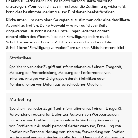
Erlebnis zu verbessern und um (nicht) personalisierte Werbung
anzuzeigen. Wenn du nicht zustimmst oder die Zustimmung widerrufst,
kann dies bestimmte Merkmale und Funktionen beeinträchtigen.
Klicke unten, um dem oben Gesagten zuzustimmen oder eine detaillierte
Auswahl zu treffen. Deine Auswahl wird nur auf dieser Seite
Dieses
Dieses
angewendet. Du kannst deine Einstellungen jederzeit ändern,
Segelschuhe Sebago
Segelschuhe Sebago
Produkt
Produkt
einschließlich des Widerrufs deiner Einwilligung, indem du die
Docksides Portland Flesh Out,
Docksides Crazy H, Blue Navy
weist
weist
Schaltflächen in der Cookie-Richtlinie verwendest oder auf die
Brown Cognac (907), Herren
(908), Herren
mehrere
mehrere
Schaltfläche "Einwilligung verwalten" am unteren Bildschirmrand klickst.
Ursprünglicher
Aktueller
Ursprünglich
Aktuel
UVP
199,99
€
UVP
199,99
€
Varianten
Varianten
159,99
€
159,99
€
Preis
Preis
Preis
Preis
Statistiken
auf.
auf.
war:
ist:
war:
ist:
Die
Die
Speichern von oder Zugriff auf Informationen auf einem Endgerät,
199,99 €
159,99 €.
199,99 €
159,9
Optionen
Optionen
Messung der Werbeleistung, Messung der Performance von
können
können
Inhalten, Analyse von Zielgruppen durch Statistiken oder
auf
auf
Kombinationen von Daten aus verschiedenen Quellen.
der
der
Produktseite
Produktseite
Marketing
gewählt
gewählt
werden
werden
Speichern von oder Zugriff auf Informationen auf einem Endgerät,
Verwendung reduzierter Daten zur Auswahl von Werbeanzeigen,
Erstellung von Profilen für personalisierte Werbung, Verwendung
von Profilen zur Auswahl personalisierter Werbung, Erstellung von
Profilen zur Personalisierung von Inhalten, Verwendung von Profilen
Dieses
Dieses
Segelschuhe Sebago
Segelschuhe / Loafer
zur Auswahl personalisierter Inhalte, Entwicklung und Verbesserung