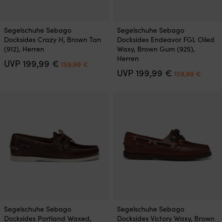
Dieses
Dieses
Segelschuhe Sebago
Segelschuhe Sebago
Produkt
Produkt
Docksides Crazy H, Brown Tan
Docksides Endeavor FGL Oiled
weist
weist
(912), Herren
Waxy, Brown Gum (925),
mehrere
mehrere
Herren
Ursprünglicher
Aktueller
UVP
199,99
€
Varianten
Varianten
159,99
€
Preis
Preis
Ursprünglich
Aktuel
UVP
199,99
€
auf.
auf.
159,99
€
war:
ist:
Preis
Preis
Die
Die
199,99 €
159,99 €.
war:
ist:
Optionen
Optionen
199,99 €
159,9
können
können
auf
auf
der
der
Produktseite
Produktseite
gewählt
gewählt
werden
werden
Dieses
Dieses
Segelschuhe Sebago
Segelschuhe Sebago
Produkt
Produkt
Docksides Portland Waxed,
Docksides Victory Waxy, Brown