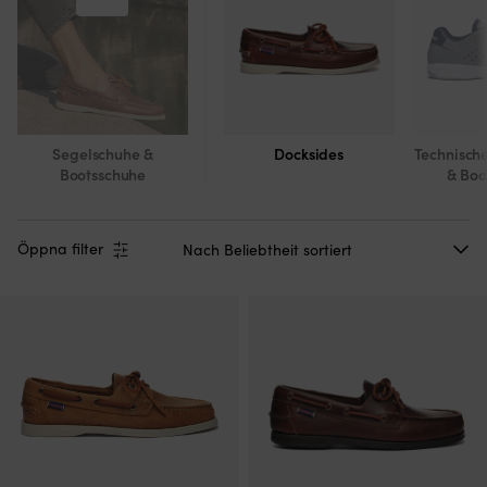
Segelschuhe &
Docksides
Technisch
Bootsschuhe
& Boo
Öppna filter