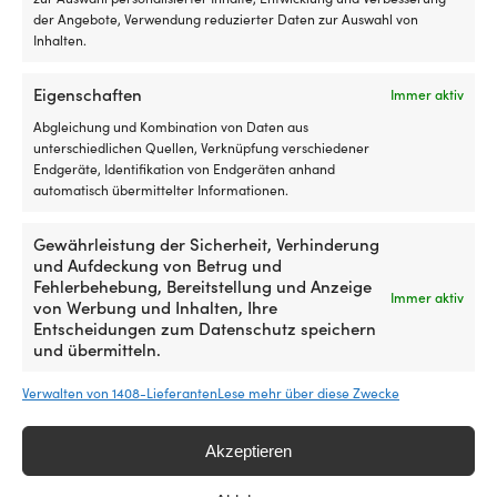
Produkt
Produkt
Docksides Portland Flesh Out,
Timberland Classic Loafer
der Angebote, Verwendung reduzierter Daten zur Auswahl von
weist
weist
Blue Navy (908), Herren
Cocoa, Herren
Inhalten.
mehrere
mehrere
Ursprünglicher
Aktueller
Ursprünglich
Aktuel
UVP
199,99
€
UVP
139,99
€
Varianten
Varianten
159,99
€
119,99
€
Preis
Preis
Preis
Preis
auf.
auf.
Eigenschaften
Immer aktiv
war:
ist:
war:
ist:
Die
Die
Abgleichung und Kombination von Daten aus
199,99 €
159,99 €.
139,99 €
119,99
Optionen
Optionen
unterschiedlichen Quellen, Verknüpfung verschiedener
können
können
Endgeräte, Identifikation von Endgeräten anhand
auf
auf
automatisch übermittelter Informationen.
der
der
Produktseite
Produktseite
gewählt
gewählt
Gewährleistung der Sicherheit, Verhinderung
werden
werden
und Aufdeckung von Betrug und
Fehlerbehebung, Bereitstellung und Anzeige
Immer aktiv
von Werbung und Inhalten, Ihre
Entscheidungen zum Datenschutz speichern
und übermitteln.
Dieses
Dieses
Segelschuhe Timberland
Segelschuhe Timberland
Produkt
Produkt
Verwalten von 1408-Lieferanten
Lese mehr über diese Zwecke
Classic Boat 2 Eye Blue, Herren
Classic Boat 2 Eye Rust
weist
weist
Nubuck, Damen
Ursprünglicher
Aktueller
UVP
149,99
€
mehrere
mehrere
119,99
€
Preis
Preis
Ursprünglich
Aktuel
UVP
149,99
€
Varianten
Varianten
Akzeptieren
119,99
€
war:
ist:
Preis
Preis
auf.
auf.
149,99 €
119,99 €.
war:
ist:
Die
Die