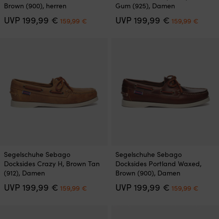
weist
weist
Brown (900), herren
Gum (925), Damen
mehrere
mehrere
Ursprünglicher
Aktueller
Ursprünglich
Aktuel
UVP
199,99
€
UVP
199,99
€
Varianten
Varianten
159,99
€
159,99
€
Preis
Preis
Preis
Preis
auf.
auf.
war:
ist:
war:
ist:
Die
Die
199,99 €
159,99 €.
199,99 €
159,9
Optionen
Optionen
können
können
auf
auf
der
der
Produktseite
Produktseite
gewählt
gewählt
werden
werden
Dieses
Dieses
Segelschuhe Sebago
Segelschuhe Sebago
Produkt
Produkt
Docksides Crazy H, Brown Tan
Docksides Portland Waxed,
weist
weist
(912), Damen
Brown (900), Damen
mehrere
mehrere
Ursprünglicher
Aktueller
Ursprünglich
Aktuel
UVP
199,99
€
UVP
199,99
€
Varianten
Varianten
159,99
€
159,99
€
Preis
Preis
Preis
Preis
auf.
auf.
war:
ist:
war:
ist:
Die
Die
199,99 €
159,99 €.
199,99 €
159,9
Optionen
Optionen