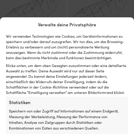
Produktseite
gewählt
werden
Verwalte deine Privatsphäre
Wir verwenden Technologien wie Cookies, um Geräteinformationen zu
speichern und/oder darauf zuzugreifen. Wir tun dies, um das Browsing-
Dieses
Dieses
Erlebnis zu verbessern und um (nicht) personalisierte Werbung
Decksgestell NOCK Täckskär, 10
Decksgestell NOCK Täckskär, 11
Produkt
Produkt
anzuzeigen. Wenn du nicht zustimmst oder die Zustimmung widerrufst,
Meter + Bootspersenning +
Meter + Bootspersenning +
weist
weist
kann dies bestimmte Merkmale und Funktionen beeinträchtigen.
Tasche
Tasche
mehrere
mehrere
Klicke unten, um dem oben Gesagten zuzustimmen oder eine detaillierte
Ursprünglicher
Aktueller
Ursprünglich
Aktue
UVP
919,99
€
UVP
949,99
€
Varianten
Varianten
829,99
€
929,99
€
Auswahl zu treffen. Deine Auswahl wird nur auf dieser Seite
Preis
Preis
Preis
Preis
auf.
auf.
angewendet. Du kannst deine Einstellungen jederzeit ändern,
war:
ist:
war:
ist:
Die
Die
einschließlich des Widerrufs deiner Einwilligung, indem du die
919,99 €
829,99 €.
949,99 €
929,
Optionen
Optionen
Schaltflächen in der Cookie-Richtlinie verwendest oder auf die
können
können
Schaltfläche "Einwilligung verwalten" am unteren Bildschirmrand klickst.
auf
auf
der
der
Statistiken
Produktseite
Produktseite
Speichern von oder Zugriff auf Informationen auf einem Endgerät,
gewählt
gewählt
Messung der Werbeleistung, Messung der Performance von
werden
werden
Inhalten, Analyse von Zielgruppen durch Statistiken oder
Kombinationen von Daten aus verschiedenen Quellen.