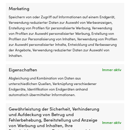
Marketing
Bootsgestell mit Plane EasyTec
Bugkorbbefestigung für
Speichern von oder Zugriff auf Informationen auf einem Endgerät,
Compact 7, passt für Boot 5 –
Decksgestelle NOCK Täckskär,
Verwendung reduzierter Daten zur Auswahl von Werbeanzeigen,
6 Meter
Aluminium, mit Buchse 25 mm
Erstellung von Profilen für personalisierte Werbung, Verwendung
von Profilen zur Auswahl personalisierter Werbung, Erstellung von
24 VORRÄTIG
77 VORRÄTIG
Profilen zur Personalisierung von Inhalten, Verwendung von Profilen
479,99
€
13,70
€
zur Auswahl personalisierter Inhalte, Entwicklung und Verbesserung
MwSt. inkl.
MwSt. inkl.
der Angebote, Verwendung reduzierter Daten zur Auswahl von
Inhalten.
Eigenschaften
Immer aktiv
Abgleichung und Kombination von Daten aus
unterschiedlichen Quellen, Verknüpfung verschiedener
Endgeräte, Identifikation von Endgeräten anhand
automatisch übermittelter Informationen.
Gewährleistung der Sicherheit, Verhinderung
und Aufdeckung von Betrug und
Fehlerbehebung, Bereitstellung und Anzeige
Immer aktiv
Endanschlag / Endbeschlag
Bootsgestell mit Plane EasyTec
von Werbung und Inhalten, Ihre
aus Kunststoff NOA, Ø30 mm
Compact 6, passt für Boot 4 –