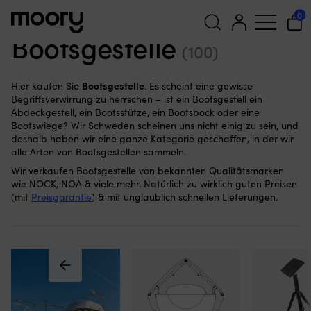
Bootspflege & Wartung
—
Bootsabdeckungen & Lagerung
—
0
Bootsgestelle
Bootsgestelle
(100)
Suchen
nach:
Bootsgestelle
Hier kaufen Sie
. Es scheint eine gewisse
Begriffsverwirrung zu herrschen – ist ein Bootsgestell ein
Abdeckgestell, ein Bootsstütze, ein Bootsbock oder eine
Bootswiege? Wir Schweden scheinen uns nicht einig zu sein, und
deshalb haben wir eine ganze Kategorie geschaffen, in der wir
alle Arten von Bootsgestellen sammeln.
Wir verkaufen Bootsgestelle von bekannten Qualitätsmarken
wie NOCK, NOA & viele mehr. Natürlich zu wirklich guten Preisen
(mit
Preisgarantie
) & mit unglaublich schnellen Lieferungen.