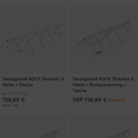
war:
ist:
war:
ist:
569,99 €
509,99 €.
699,99 €
669,
Dieses
Decksgestell NOCK Täckskär, 11
Decksgestell NOCK Täckskär, 8
Produkt
Meter + Tasche
Meter + Bootspersenning +
weist
Tasche
mehrere
6 VORRÄTIG
Ursprünglich
Aktue
729,99
€
UVP
739,99
€
Varianten
619,99
€
Preis
Preis
auf.
MwSt. inkl.
war:
ist:
Die
739,99 €
619,9
Optionen
können
auf
der