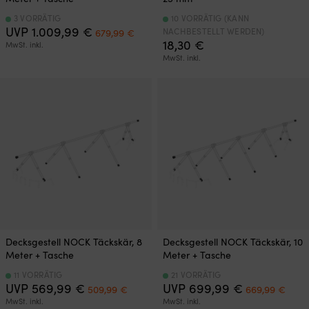
3 VORRÄTIG
10 VORRÄTIG (KANN
Ursprünglicher
Aktueller
UVP
1.009,99
€
NACHBESTELLT WERDEN)
679,99
€
Preis
Preis
18,30
€
MwSt. inkl.
war:
ist:
MwSt. inkl.
1.009,99 €
679,99 €.
Decksgestell NOCK Täckskär, 8
Decksgestell NOCK Täckskär, 10
Meter + Tasche
Meter + Tasche
11 VORRÄTIG
21 VORRÄTIG
Ursprünglicher
Aktueller
Ursprünglich
Aktu
UVP
569,99
€
UVP
699,99
€
509,99
€
669,99
€
Preis
Preis
Preis
Prei
MwSt. inkl.
MwSt. inkl.