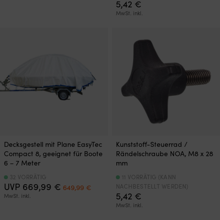
5,42
€
MwSt. inkl.
Decksgestell mit Plane EasyTec
Kunststoff-Steuerrad /
Compact 8, geeignet für Boote
Rändelschraube NOA, M8 x 28
6 – 7 Meter
mm
32 VORRÄTIG
11 VORRÄTIG (KANN
Ursprünglicher
Aktueller
UVP
669,99
€
NACHBESTELLT WERDEN)
649,99
€
Preis
Preis
5,42
€
MwSt. inkl.
war:
ist:
MwSt. inkl.
669,99 €
649,99 €.