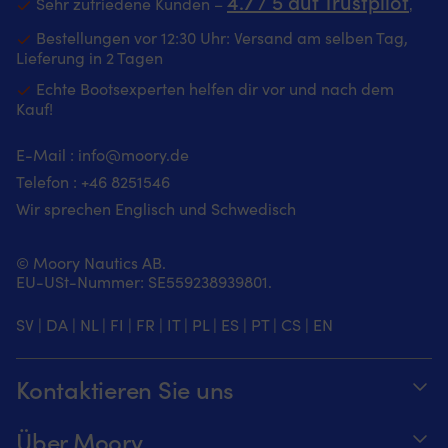
4.7 / 5 auf Trustpilot
Sehr zufriedene Kunden –
‚
Bestellungen vor 12:30 Uhr: Versand am selben Tag,
Lieferung in 2 Tagen
Echte Bootsexperten helfen dir vor und nach dem
Kauf!
E-Mail :
info@moory.de
Telefon :
+46 8251
546
Wir sprechen Englisch und Schwedisch
© Moory Nautics AB.
EU-USt-Nummer: SE559238939801.
SV
|
DA
|
NL
|
FI
|
FR
|
IT
|
PL
|
ES
|
PT
|
CS
|
EN
Kontaktieren Sie uns
Telefonzeiten täglich von 8 – 20 Uhr.
Über Moory