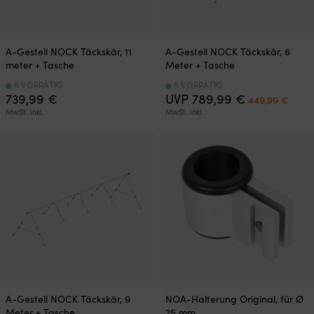
A-Gestell NOCK Täckskär, 11
A-Gestell NOCK Täckskär, 6
meter + Tasche
Meter + Tasche
5 VORRÄTIG
5 VORRÄTIG
Ursprünglich
Aktue
739,99
€
UVP
789,99
€
449,99
€
Preis
Preis
MwSt. inkl.
MwSt. inkl.
war:
ist:
789,99 €
449,
A-Gestell NOCK Täckskär, 9
NOA-Halterung Original, für Ø
Meter + Tasche
25 mm