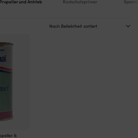
 Propeller und Antrieb
Rostschutzprimer
Sperrs
opeller &