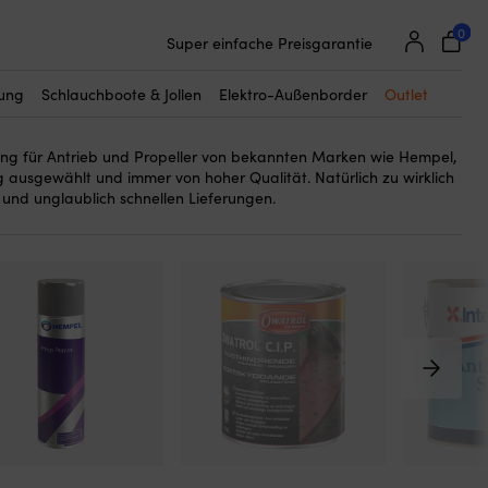
0
25 000 Bootszubehör von 500 Marken
imer für Antrieb und Propeller
. Eine Grundierung oder ein Primer
Super einfache Preisgarantie
rwendet, um das Metall Ihres Antriebs oder Propellers vor
Begeisterte Kunden – 4,7/5 bei Trustpilot
 die Antriebsfarbe auftragen. Wenn Sie Antriebsfarbe ohne Primer
tung
Schlauchboote & Jollen
Elektro-Außenborder
Outlet
fe der Farbe mit dem Metall des Antriebs / Propellers reagieren
ung für Antrieb und Propeller von bekannten Marken wie Hempel,
ig ausgewählt und immer von hoher Qualität. Natürlich zu wirklich
 und unglaublich schnellen Lieferungen.