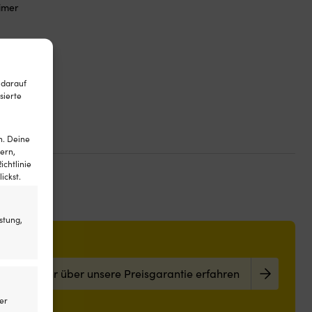
rimer
 darauf
sierte
n. Deine
ern,
ichtlinie
ickst.
stung,
Mehr über unsere Preisgarantie erfahren
er