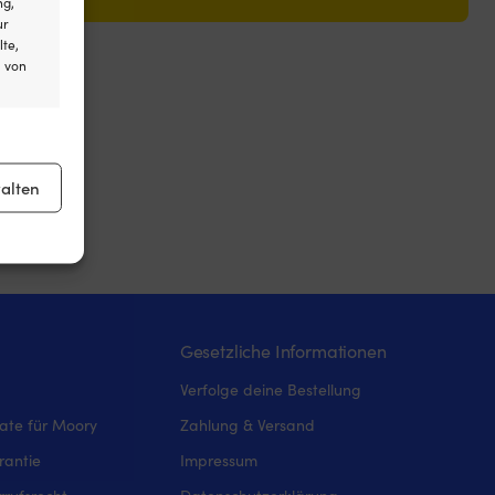
ng,
ur
lte,
l von
er aktiv
alten
er aktiv
Gesetzliche Informationen
Verfolge deine Bestellung
iate für Moory
Zahlung & Versand
rantie
Impressum