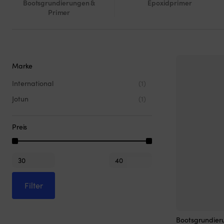
Bootsgrundierungen &
Epoxidprimer
Primer
Marke
International
(1)
Jotun
(1)
Preis
Min.
Max.
Preis
Preis
Filter
Dieses
Bootsgrundieru