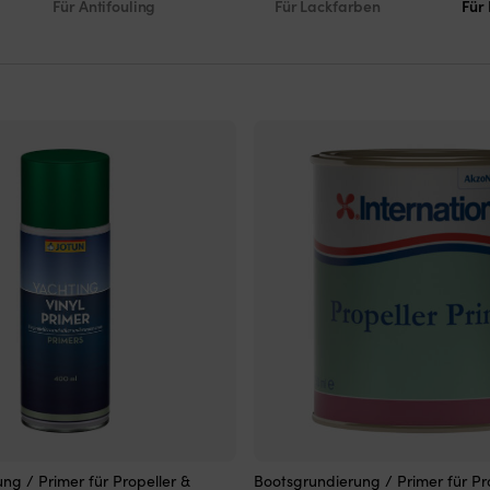
Für Antifouling
Für Lackfarben
Für
Dieses
ng / Primer für Propeller &
Bootsgrundierung / Primer für Pr