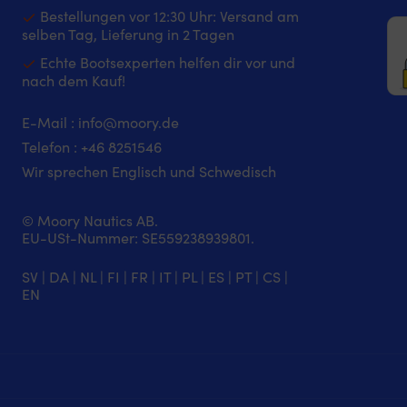
Bestellungen vor 12:30 Uhr: Versand am
selben Tag, Lieferung in 2 Tagen
Echte Bootsexperten helfen dir vor und
nach dem Kauf!
E-Mail :
info@moory.de
Telefon :
+46 8251
546
Wir sprechen Englisch und Schwedisch
© Moory Nautics AB.
EU-USt-Nummer: SE559238939801.
SV
|
DA
|
NL
|
FI
|
FR
|
IT
|
PL
|
ES
|
PT
|
CS
|
EN