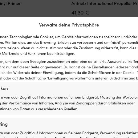
Produkt
inyl Primer
Antrieb International Propeller P
weist
41,30
€
mehrere
Varianten
MwSt. inkl.
auf.
Verwalte deine Privatsphäre
Die
Optionen
nden Technologien wie Cookies, um Geräteinformationen zu speichern und/oder
können
n. Wir tun dies, um das Browsing-Erlebnis zu verbessern und um (nicht) personali
auf
nzuzeigen. Wenn du nicht zustimmst oder die Zustimmung widerrufst, kann dies
der
 Merkmale und Funktionen beeinträchtigen.
Produktseite
ten, um dem oben Gesagten zuzustimmen oder eine detaillierte Auswahl zu treffe
gewählt
ird nur auf dieser Seite angewendet. Du kannst deine Einstellungen jederzeit änd
werden
lich des Widerrufs deiner Einwilligung, indem du die Schaltflächen in der Cookie-R
 oder auf die Schaltfläche "Einwilligung verwalten" am unteren Bildschirmrand kl
iken
rn von oder Zugriff auf Informationen auf einem Endgerät, Messung der Werbelei
 der Performance von Inhalten, Analyse von Zielgruppen durch Statistiken oder
!
tionen von Daten aus verschiedenen Quellen.
st ganz einfach: Wir gleichen die Preise aller Shops
ting
fen – findest du den Artikel innerhalb von 14 Tagen bei
rn von oder Zugriff auf Informationen auf einem Endgerät, Verwendung reduziert
s im Nachhinein an. Keine komplizierten Bedingungen.