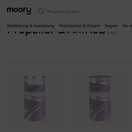
Bootspflege & Wartung
—
Farben, Lacke & Firnisse
—
Bootsgrundi
Suchen
Grundierungen / Primer
nach:
Propeller & Antrieb
Bekleidung & Ausrüstung
Festmachen & Ankern
Segeln
Für 
(2)