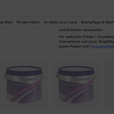
erungen & Primer
—
Für Propeller und Antrieb
 für
Grundierung / Pr
Hier kaufen Sie
für Antrieb und Propeller wird ve
Korrosion zu schützen, bevor Sie
das Boot
Für den Motor
Im Hafen & an Land
Bootspflege & War
auftragen, können die Inhaltsstof
und Korrosion verursachen.
Wir verkaufen Primer / Grundier
International und Jotun. Sorgfält
guten Preisen (mit
Preisgarantie
)