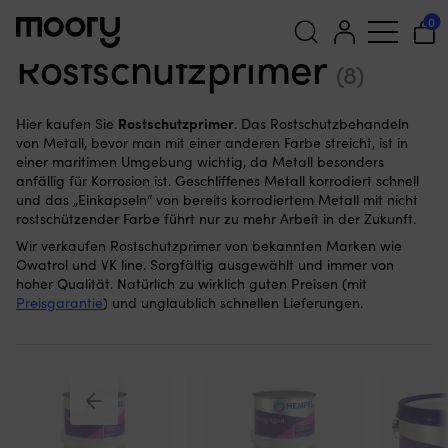
Bootspflege & Wartung
—
Farben, Lacke & Firnisse
—
0
Bootsgrundierungen & Primer
—
Rostschutzprimer
Rostschutzprimer
(8)
Suchen
nach:
Rostschutzprimer
Hier kaufen Sie
. Das Rostschutzbehandeln
von Metall, bevor man mit einer anderen Farbe streicht, ist in
einer maritimen Umgebung wichtig, da Metall besonders
anfällig für Korrosion ist. Geschliffenes Metall korrodiert schnell
und das „Einkapseln“ von bereits korrodiertem Metall mit nicht
rostschützender Farbe führt nur zu mehr Arbeit in der Zukunft.
Wir verkaufen Rostschutzprimer von bekannten Marken wie
Owatrol und VK line. Sorgfältig ausgewählt und immer von
hoher Qualität. Natürlich zu wirklich guten Preisen (mit
Preisgarantie
) und unglaublich schnellen Lieferungen.