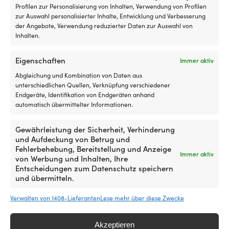
Optionen
Profilen zur Personalisierung von Inhalten, Verwendung von Profilen
können
zur Auswahl personalisierter Inhalte, Entwicklung und Verbesserung
auf
der Angebote, Verwendung reduzierter Daten zur Auswahl von
der
Inhalten.
Produktseite
gewählt
Eigenschaften
Immer aktiv
werden
Abgleichung und Kombination von Daten aus
unterschiedlichen Quellen, Verknüpfung verschiedener
Endgeräte, Identifikation von Endgeräten anhand
automatisch übermittelter Informationen.
Dieses
Dieses
Zinkspray TK-Line Metalzinc
Stahlspray TK-Line Inox
Produkt
Produkt
Ursprünglicher
Aktuelle
28,42
€
UVP
28,42
€
weist
weist
25,25
€
Gewährleistung der Sicherheit, Verhinderung
Preis
Preis
mehrere
mehrere
MwSt. inkl.
und Aufdeckung von Betrug und
war:
ist:
Varianten
Varianten
Fehlerbehebung, Bereitstellung und Anzeige
28,42 €
25,25 €.
Immer aktiv
auf.
auf.
von Werbung und Inhalten, Ihre
Die
Die
Entscheidungen zum Datenschutz speichern
Optionen
Optionen
und übermitteln.
können
können
auf
auf
Verwalten von 1408-Lieferanten
Lese mehr über diese Zwecke
der
der
Produktseite
Produktseite
Die einfachste Preisgarantie der
gewählt
gewählt
Akzeptieren