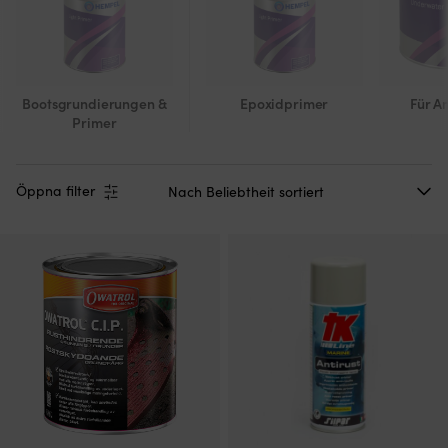
Bootsgrundierungen &
Epoxidprimer
Für An
Primer
Öppna filter