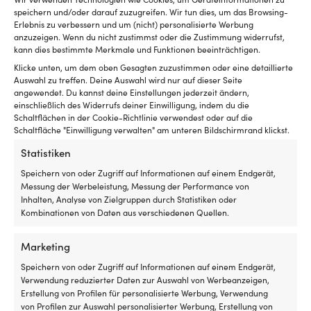
Optionen
Optionen
speichern und/oder darauf zuzugreifen. Wir tun dies, um das Browsing-
können
können
Erlebnis zu verbessern und um (nicht) personalisierte Werbung
auf
auf
anzuzeigen. Wenn du nicht zustimmst oder die Zustimmung widerrufst,
der
der
kann dies bestimmte Merkmale und Funktionen beeinträchtigen.
Produktseite
Produktseite
Klicke unten, um dem oben Gesagten zuzustimmen oder eine detaillierte
gewählt
gewählt
Auswahl zu treffen. Deine Auswahl wird nur auf dieser Seite
werden
werden
angewendet. Du kannst deine Einstellungen jederzeit ändern,
einschließlich des Widerrufs deiner Einwilligung, indem du die
Schaltflächen in der Cookie-Richtlinie verwendest oder auf die
Schaltfläche "Einwilligung verwalten" am unteren Bildschirmrand klickst.
Statistiken
Rostschutzprimer CRC
Galvanice Zinc, 250 ml
Speichern von oder Zugriff auf Informationen auf einem Endgerät,
Messung der Werbeleistung, Messung der Performance von
1 VORRÄTIG (KANN
Inhalten, Analyse von Zielgruppen durch Statistiken oder
NACHBESTELLT WERDEN)
Ursprünglicher
Aktueller
Kombinationen von Daten aus verschiedenen Quellen.
UVP
19,22
€
15,50
€
Dieses
Preis
Preis
MwSt. inkl.
Rostschutzprimer Owatrol
Produkt
war:
ist:
Aluminium Paint Finish
Marketing
weist
19,22 €
15,50 €.
40,38
€
mehrere
Speichern von oder Zugriff auf Informationen auf einem Endgerät,
Varianten
MwSt. inkl.
Verwendung reduzierter Daten zur Auswahl von Werbeanzeigen,
auf.
Erstellung von Profilen für personalisierte Werbung, Verwendung
Die
von Profilen zur Auswahl personalisierter Werbung, Erstellung von