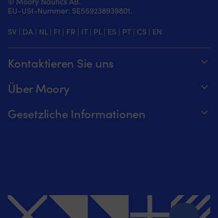
© Moory Nautics AB.
EU-USt-Nummer: SE559238939801.
SV
|
DA
|
NL
|
FI
|
FR
|
IT
|
PL
|
ES
|
PT
|
CS
|
EN
Kontaktieren Sie uns
Telefonzeiten täglich von 8 – 20 Uhr.
Über Moory
+46 8251546 – Schwedisch oder Englisch
Über us
Gesetzliche Informationen
Senden Sie uns eine E-Mail an
Werde ein Affiliate für Moory
Verfolge deine Bestellung
info@moory.de
Unsere Preisgarantie
Zahlung & Versand
365 Tage Widerrufsrecht
Impressum
Datenschutzerklärung
AGB