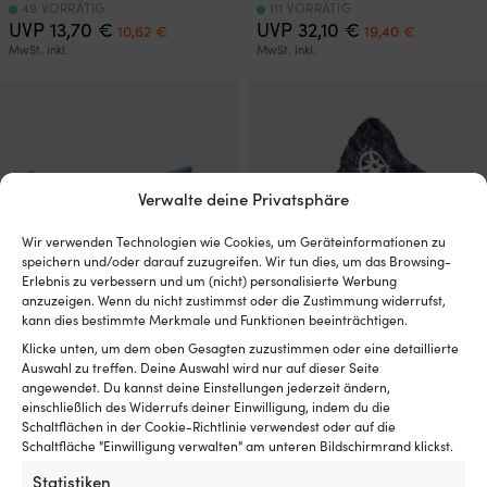
49 VORRÄTIG
111 VORRÄTIG
Ursprünglicher
Aktueller
Ursprünglicher
Aktueller
UVP
13,70
€
UVP
32,10
€
10,62
€
19,40
€
Preis
Preis
Preis
Preis
MwSt. inkl.
MwSt. inkl.
war:
ist:
war:
ist:
13,70 €
10,62 €.
32,10 €
19,40 €.
Verwalte deine Privatsphäre
Wir verwenden Technologien wie Cookies, um Geräteinformationen zu
speichern und/oder darauf zuzugreifen. Wir tun dies, um das Browsing-
Erlebnis zu verbessern und um (nicht) personalisierte Werbung
anzuzeigen. Wenn du nicht zustimmst oder die Zustimmung widerrufst,
kann dies bestimmte Merkmale und Funktionen beeinträchtigen.
Bergkeil, gewinkelt, verzinkter
Bergkeile, komplettes Set,
Klicke unten, um dem oben Gesagten zuzustimmen oder eine detaillierte
Stahl
galvanisierter Stahl
Auswahl zu treffen. Deine Auswahl wird nur auf dieser Seite
angewendet. Du kannst deine Einstellungen jederzeit ändern,
VERFÜGBAR BEI
3 VORRÄTIG
einschließlich des Widerrufs deiner Einwilligung, indem du die
31,18
€
NACHBESTELLUNG
Schaltflächen in der Cookie-Richtlinie verwendest oder auf die
8,18
€
MwSt. inkl.
Schaltfläche "Einwilligung verwalten" am unteren Bildschirmrand klickst.
MwSt. inkl.
Statistiken