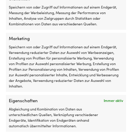
Speichern von oder Zugriff auf Informationen auf einem Endgerät,
Messung der Werbeleistung, Messung der Performance von
Inhalten, Analyse von Zielgruppen durch Statistiken oder
Kombinationen von Daten aus verschiedenen Quellen.
Marketing
Speichern von oder Zugriff auf Informationen auf einem Endgerät,
Verwendung reduzierter Daten zur Auswahl von Werbeanzeigen,
Erstellung von Profilen für personalisierte Werbung, Verwendung
von Profilen zur Auswahl personalisierter Werbung, Erstellung von
Profilen zur Personalisierung von Inhalten, Verwendung von Profilen
Bergöse mit Bergkeil, 180 x 16
Bergöse mit Bergkeil, 195 x 19
zur Auswahl personalisierter Inhalte, Entwicklung und Verbesserung
mm
mm
der Angebote, Verwendung reduzierter Daten zur Auswahl von
VERFÜGBAR BEI
VERFÜGBAR BEI
Inhalten.
NACHBESTELLUNG
NACHBESTELLUNG
12,78
€
15,54
€
Eigenschaften
Immer aktiv
MwSt. inkl.
MwSt. inkl.
Abgleichung und Kombination von Daten aus
unterschiedlichen Quellen, Verknüpfung verschiedener
Endgeräte, Identifikation von Endgeräten anhand
automatisch übermittelter Informationen.