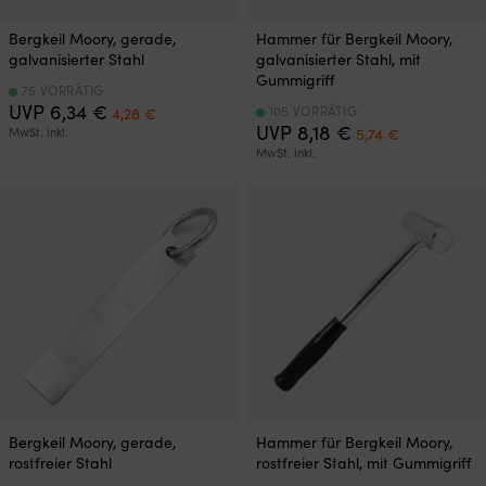
Bergkeil Moory, gerade,
Hammer für Bergkeil Moory,
galvanisierter Stahl
galvanisierter Stahl, mit
Gummigriff
75 VORRÄTIG
Ursprünglicher
Aktueller
UVP
6,34
€
105 VORRÄTIG
4,28
€
Preis
Preis
Ursprünglicher
Aktueller
UVP
8,18
€
MwSt. inkl.
5,74
€
war:
ist:
Preis
Preis
MwSt. inkl.
6,34 €
4,28 €.
war:
ist:
8,18 €
5,74 €.
Bergkeil Moory, gerade,
Hammer für Bergkeil Moory,
rostfreier Stahl
rostfreier Stahl, mit Gummigriff