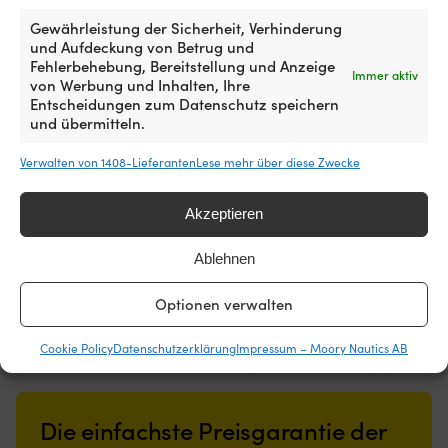
Gewährleistung der Sicherheit, Verhinderung
und Aufdeckung von Betrug und
Fehlerbehebung, Bereitstellung und Anzeige
Immer aktiv
von Werbung und Inhalten, Ihre
Entscheidungen zum Datenschutz speichern
und übermitteln.
Hammer für Bergkeil,
Verwalten von 1408-Lieferanten
Lese mehr über diese Zwecke
verzinkter Stahl
VERFÜGBAR BEI
Akzeptieren
NACHBESTELLUNG
16,46
€
Ablehnen
MwSt. inkl.
Optionen verwalten
Cookie Policy
Datenschutzerklärung
Impressum – Moory Nautics AB
Die einfachste Preisgarantie der