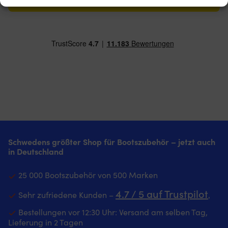
Schwedens größter Shop für Bootszubehör – jetzt auch
in Deutschland
25 000 Bootszubehör von 500 Marken
4.7 / 5 auf Trustpilot
Sehr zufriedene Kunden –
‚
Bestellungen vor 12:30 Uhr: Versand am selben Tag,
Lieferung in 2 Tagen