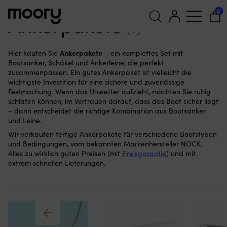
Festmachen & Ankern
—
Bootsanker
—
Ankerpakete
0
Ankerpakete
(5)
Suchen
Ankerpakete
Hier kaufen Sie
– ein komplettes Set mit
nach:
Bootsanker, Schäkel und Ankerleine, die perfekt
zusammenpassen. Ein gutes Ankerpaket ist vielleicht die
wichtigste Investition für eine sichere und zuverlässige
Festmachung. Wenn das Unwetter aufzieht, möchten Sie ruhig
schlafen können, im Vertrauen darauf, dass das Boot sicher liegt
– dann entscheidet die richtige Kombination aus Bootsanker
und Leine.
Wir verkaufen fertige Ankerpakete für verschiedene Bootstypen
und Bedingungen, vom bekannten Markenhersteller NOCK.
Alles zu wirklich guten Preisen (mit
Preisgarantie
) und mit
extrem schnellen Lieferungen.