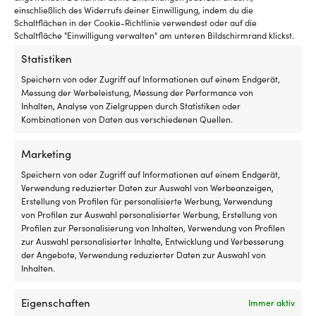
Ankerpaket Boot NOCK Mid,
Ankerpaket Boot NOCK Mid,
Produkt
Produkt
einschließlich des Widerrufs deiner Einwilligung, indem du die
für Boote zwischen 2 – 3.5
für Boote zwischen 2 – 3,5
Schaltflächen in der Cookie-Richtlinie verwendest oder auf die
weist
weist
Tonnen / 21 – 26 Fuß, verzinkter
Tonnen / 21 – 26 Fuß, Edelstahl
Schaltfläche "Einwilligung verwalten" am unteren Bildschirmrand klickst.
mehrere
mehrere
Stahl
Ursprünglich
Aktue
UVP
389,99
€
Varianten
Varianten
339,99
€
Statistiken
Ursprünglicher
Aktueller
Preis
Preis
UVP
209,99
€
auf.
auf.
159,99
€
Preis
Preis
war:
ist:
Die
Die
Speichern von oder Zugriff auf Informationen auf einem Endgerät,
war:
ist:
389,99 €
339,9
Optionen
Optionen
Messung der Werbeleistung, Messung der Performance von
209,99 €
159,99 €.
können
können
Inhalten, Analyse von Zielgruppen durch Statistiken oder
auf
auf
Kombinationen von Daten aus verschiedenen Quellen.
der
der
Produktseite
Produktseite
Marketing
gewählt
gewählt
werden
werden
Speichern von oder Zugriff auf Informationen auf einem Endgerät,
Verwendung reduzierter Daten zur Auswahl von Werbeanzeigen,
Erstellung von Profilen für personalisierte Werbung, Verwendung
von Profilen zur Auswahl personalisierter Werbung, Erstellung von
Profilen zur Personalisierung von Inhalten, Verwendung von Profilen
zur Auswahl personalisierter Inhalte, Entwicklung und Verbesserung
Dieses
der Angebote, Verwendung reduzierter Daten zur Auswahl von
Ankerpaket Boot NOCK Large,
Produkt
Inhalten.
für Boote zwischen 3,5 – 6
weist
Tonnen / 26 – 33 Fuß, Edelstahl
mehrere
Eigenschaften
Ursprünglicher
Aktueller
Immer aktiv
UVP
619,99
€
Varianten
ab
539,99
€