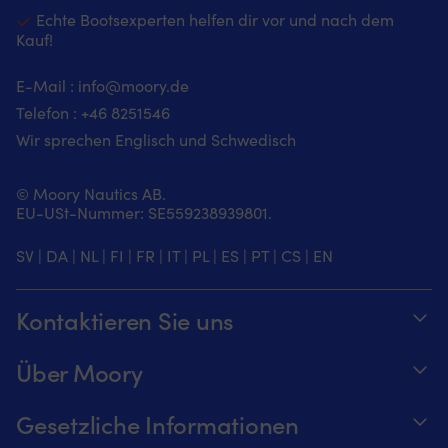
Echte Bootsexperten helfen dir vor und nach dem
Kauf!
E-Mail :
info@moory.de
Telefon :
+46 8251
546
Wir sprechen Englisch und Schwedisch
© Moory Nautics AB.
EU-USt-Nummer: SE559238939801.
SV
|
DA
|
NL
|
FI
|
FR
|
IT
|
PL
|
ES
|
PT
|
CS
|
EN
Kontaktieren Sie uns
Telefonzeiten täglich von 8 – 20 Uhr.
Über Moory
+46 8251546 – Schwedisch oder Englisch
Über us
Gesetzliche Informationen
Senden Sie uns eine E-Mail an
Werde ein Affiliate für Moory