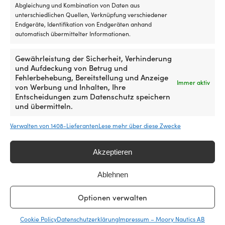
Preis
Preis
auf.
Abgleichung und Kombination von Daten aus
war:
ist:
Die
unterschiedlichen Quellen, Verknüpfung verschiedener
619,99 €
ab
Optionen
Endgeräte, Identifikation von Endgeräten anhand
539,99 €.
können
automatisch übermittelter Informationen.
auf
der
Gewährleistung der Sicherheit, Verhinderung
Produktseite
und Aufdeckung von Betrug und
gewählt
Die einfachste Preisgarantie der
Fehlerbehebung, Bereitstellung und Anzeige
werden
Immer aktiv
von Werbung und Inhalten, Ihre
Welt!
Entscheidungen zum Datenschutz speichern
und übermitteln.
Jetzt kaufen, später vergleichen.
Unsere
Preisgarantie ist ganz einfach: Wir gleichen die
Verwalten von 1408-Lieferanten
Lese mehr über diese Zwecke
Preise aller Shops weltweit an. Du kannst also
ganz entspannt jetzt einkaufen – findest du den
Akzeptieren
Artikel innerhalb von 14 Tagen bei einem anderen
Händler günstiger, passen wir den Preis im
Ablehnen
Nachhinein an. Keine komplizierten Bedingungen.
Optionen verwalten
Mehr über unsere Preisgarantie
erfahren
Cookie Policy
Datenschutzerklärung
Impressum – Moory Nautics AB