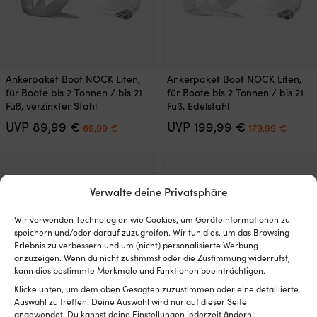
Dieses
Dieses
Ankerpaket Boot NOCK Liten,
Ankerpaket Boot NOCK Liten,
Produkt
Produkt
für Boote bis 2 Tonnen / bis 21
für Boote bis 2 Tonnen / bis 21
weist
weist
Fuß, verzinkter Stahl
Fuß, Edelstahl
mehrere
mehrere
Ursprünglicher
Aktueller
Ursprünglich
Aktuel
UVP
89,99
€
UVP
199,99
€
Varianten
Varianten
69,99
€
179,99
€
Preis
Preis
Preis
Preis
auf.
auf.
war:
ist:
war:
ist:
Die
Die
89,99 €
69,99 €.
199,99 €
179,99
Optionen
Optionen
können
können
Verwalte deine Privatsphäre
auf
auf
der
der
Produktseite
Produktseite
Wir verwenden Technologien wie Cookies, um Geräteinformationen zu
speichern und/oder darauf zuzugreifen. Wir tun dies, um das Browsing-
gewählt
gewählt
Erlebnis zu verbessern und um (nicht) personalisierte Werbung
werden
werden
anzuzeigen. Wenn du nicht zustimmst oder die Zustimmung widerrufst,
kann dies bestimmte Merkmale und Funktionen beeinträchtigen.
Klicke unten, um dem oben Gesagten zuzustimmen oder eine detaillierte
Auswahl zu treffen. Deine Auswahl wird nur auf dieser Seite
Dieses
Dieses
angewendet. Du kannst deine Einstellungen jederzeit ändern,