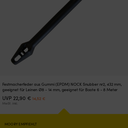
Festmacherfeder aus Gummi (EPDM) NOCK Snubber nr2, 432 mm,
geeignet für Leinen Ø8 - 14 mm, geeignet für Boote 6 - 8 Meter
Ursprünglicher
Aktueller
UVP
22,90
€
14,52
€
Preis
Preis
MwSt. inkl.
war:
ist:
22,90 €
14,52 €.
MOORY EMPFIEHLT