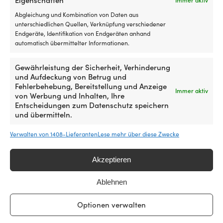
12,78
€
7 VORRÄTIG (KANN
Abgleichung und Kombination von Daten aus
NACHBESTELLT WERDEN)
MwSt. inkl.
unterschiedlichen Quellen, Verknüpfung verschiedener
69,99
€
Endgeräte, Identifikation von Endgeräten anhand
MwSt. inkl.
automatisch übermittelter Informationen.
Gewährleistung der Sicherheit, Verhinderung
und Aufdeckung von Betrug und
Fehlerbehebung, Bereitstellung und Anzeige
Immer aktiv
von Werbung und Inhalten, Ihre
Entscheidungen zum Datenschutz speichern
und übermitteln.
Verwalten von 1408-Lieferanten
Lese mehr über diese Zwecke
Akzeptieren
Festmacherfeder aus Gummi
Festmacherfeder 1852-Marine,
(EPDM) Unimer Inline 3, 300
mit Ringen, galvanisierter
Ablehnen
mm, geeignet für Leinen Ø16 –
Stahl, 280 mm
20 mm
11 VORRÄTIG (KANN
Optionen verwalten
4 VORRÄTIG (KANN
NACHBESTELLT WERDEN)
13,70
€
NACHBESTELLT WERDEN)