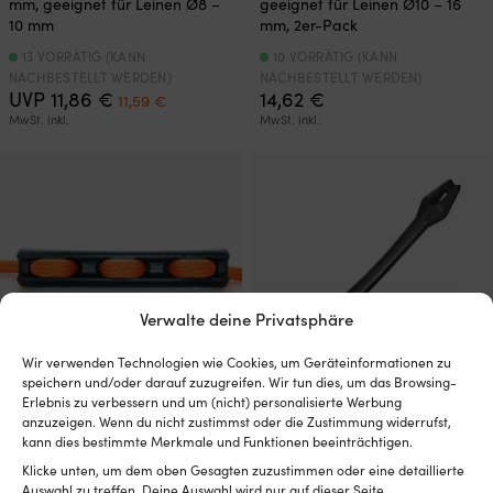
mm, geeignet für Leinen Ø8 –
geeignet für Leinen Ø10 – 16
10 mm
mm, 2er-Pack
13 VORRÄTIG (KANN
10 VORRÄTIG (KANN
NACHBESTELLT WERDEN)
NACHBESTELLT WERDEN)
Ursprünglicher
Aktueller
UVP
11,86
€
14,62
€
11,59
€
Preis
Preis
MwSt. inkl.
MwSt. inkl.
war:
ist:
11,86 €
11,59 €.
Verwalte deine Privatsphäre
Wir verwenden Technologien wie Cookies, um Geräteinformationen zu
speichern und/oder darauf zuzugreifen. Wir tun dies, um das Browsing-
Erlebnis zu verbessern und um (nicht) personalisierte Werbung
Festmacherfeder aus Gummi
Festmacherfeder aus Gummi
anzuzeigen. Wenn du nicht zustimmst oder die Zustimmung widerrufst,
(EPDM) Unimer Classic, 156
(EPDM) Forsheda Nr. 2, 416
kann dies bestimmte Merkmale und Funktionen beeinträchtigen.
mm, passend für Leinen Ø10 –
mm, passend für Leinen Ø14 –
Klicke unten, um dem oben Gesagten zuzustimmen oder eine detaillierte
12 mm
16 mm, geeignet für Boote 6 –
Auswahl zu treffen. Deine Auswahl wird nur auf dieser Seite