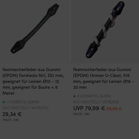
Festmacherfeder aus Gummi
Festmacherfeder aus Gummi
(EPDM) Forsheda Nr.1, 332 mm,
(EPDM) Unimer U-Cleat, 516
geeignet für Leinen Ø10 – 12
mm, geeignet für Leinen Ø16 –
mm, geeignet für Boote < 6
20 mm
Meter
4 VORRÄTIG (KANN
1 VORRÄTIG (KANN
NACHBESTELLT WERDEN)
Ursprüngliche
Aktuell
UVP
79,99
€
NACHBESTELLT WERDEN)
59,99
€
Preis
Preis
29,34
€
MwSt. inkl.
war:
ist:
MwSt. inkl.
79,99 €
59,99 €