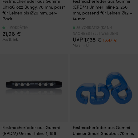
Festmacherfeder aus Gummi
Festmacherfeder aus Gummi
UltraGlozz Bungy, 70 mm, passt
(EPDM) Unimer Inline 2, 250
für Leinen bis Ø20 mm, 2er-
mm, passend für Leinen Ø12 –
Pack
14 mm
11 VORRÄTIG
35 VORRÄTIG (KANN
21,98
€
NACHBESTELLT WERDEN)
Ursprünglicher
Aktueller
UVP
17,38
€
MwSt. inkl.
16,47
€
Preis
Preis
MwSt. inkl.
war:
ist:
17,38 €
16,47 €.
Festmacherfeder aus Gummi
Festmacherfeder aus Gummi
(EPDM) Unimer Inline 1, 156
Unimer Smart Snubber, 70 mm,