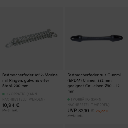
war:
ist:
49,99 €
45,73 €.
Festmacherfeder 1852-Marine,
Festmacherfeder aus Gummi
mit Ringen, galvanisierter
(EPDM) Unimer, 332 mm,
Stahl, 200 mm
geeignet für Leinen Ø10 – 12
mm
9 VORRÄTIG (KANN
NACHBESTELLT WERDEN)
1 VORRÄTIG (KANN
10,94
€
NACHBESTELLT WERDEN)
Ursprünglicher
Aktueller
UVP
32,10
€
MwSt. inkl.
26,22
€
Preis
Preis
MwSt. inkl.
war:
ist:
32,10 €
26,22 €.