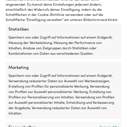
8 Meter
41 VORRÄTIG
angewendet. Du kannst deine Einstellungen jederzeit ändern,
11,86
€
3 VORRÄTIG (KANN
einschließlich des Widerrufs deiner Einwilligung, indem du die
Schaltflächen in der Cookie-Richtlinie verwendest oder auf die
NACHBESTELLT WERDEN)
MwSt. inkl.
41,30
€
Schaltfläche "Einwilligung verwalten" am unteren Bildschirmrand klickst.
MwSt. inkl.
Statistiken
Speichern von oder Zugriff auf Informationen auf einem Endgerät,
Messung der Werbeleistung, Messung der Performance von
Inhalten, Analyse von Zielgruppen durch Statistiken oder
Kombinationen von Daten aus verschiedenen Quellen.
Marketing
Speichern von oder Zugriff auf Informationen auf einem Endgerät,
Verwendung reduzierter Daten zur Auswahl von Werbeanzeigen,
Erstellung von Profilen für personalisierte Werbung, Verwendung
von Profilen zur Auswahl personalisierter Werbung, Erstellung von
Profilen zur Personalisierung von Inhalten, Verwendung von Profilen
Festmacherfeder aus Gummi
Festmacherfeder 1852-Marine,
zur Auswahl personalisierter Inhalte, Entwicklung und Verbesserung
(EPDM) Forsheda Nr.3, 520 mm,
schwarz lackierter Stahl, Ø5.5
der Angebote, Verwendung reduzierter Daten zur Auswahl von
passend für Leinen Ø18 – 20
mm x 290 mm
Inhalten.
mm, geeignet für Boote 8 – 12
18 VORRÄTIG (KANN
Meter
NACHBESTELLT WERDEN)
Eigenschaften
Immer aktiv