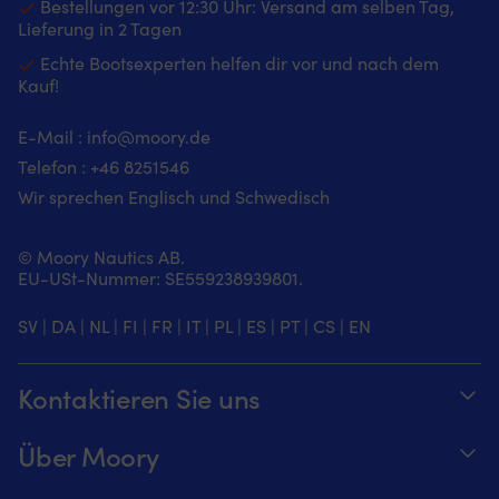
Bestellungen vor 12:30 Uhr: Versand am selben Tag,
Lieferung in 2 Tagen
Echte Bootsexperten helfen dir vor und nach dem
Kauf!
E-Mail :
info@moory.de
Telefon :
+46 8251
546
Wir sprechen Englisch und Schwedisch
© Moory Nautics AB.
EU-USt-Nummer: SE559238939801.
SV
|
DA
|
NL
|
FI
|
FR
|
IT
|
PL
|
ES
|
PT
|
CS
|
EN
Kontaktieren Sie uns
Telefonzeiten täglich von 8 – 20 Uhr.
Über Moory
+46 8251546 – Schwedisch oder Englisch
Über us