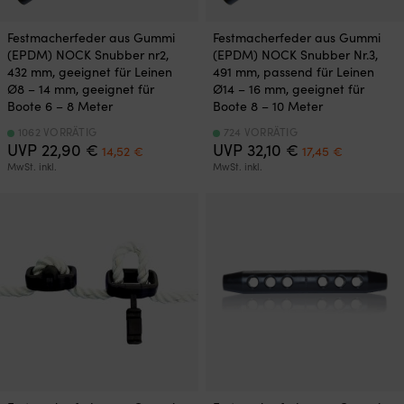
Festmacherfeder aus Gummi
Festmacherfeder aus Gummi
(EPDM) NOCK Snubber nr2,
(EPDM) NOCK Snubber Nr.3,
432 mm, geeignet für Leinen
491 mm, passend für Leinen
Ø8 – 14 mm, geeignet für
Ø14 – 16 mm, geeignet für
Boote 6 – 8 Meter
Boote 8 – 10 Meter
1062 VORRÄTIG
724 VORRÄTIG
Ursprünglicher
Aktueller
Ursprünglicher
Aktueller
UVP
22,90
€
UVP
32,10
€
14,52
€
17,45
€
Preis
Preis
Preis
Preis
MwSt. inkl.
MwSt. inkl.
war:
ist:
war:
ist:
22,90 €
14,52 €.
32,10 €
17,45 €.