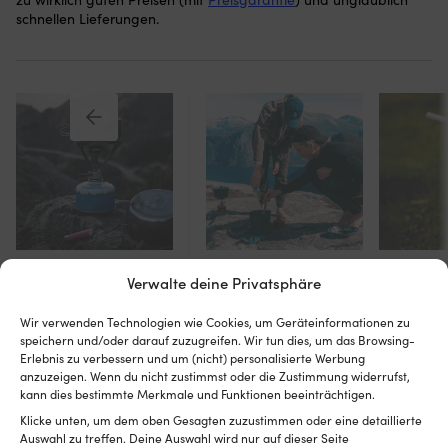
schnellen Lieferungen.
Sturmkocher
Gaskocher
Spiri
Verwalte deine Privatsphäre
Wir verwenden Technologien wie Cookies, um Geräteinformationen zu
speichern und/oder darauf zuzugreifen. Wir tun dies, um das Browsing-
Erlebnis zu verbessern und um (nicht) personalisierte Werbung
anzuzeigen. Wenn du nicht zustimmst oder die Zustimmung widerrufst,
kann dies bestimmte Merkmale und Funktionen beeinträchtigen.
Es wurden keine Produkte gefunden, die deiner Auswahl
Klicke unten, um dem oben Gesagten zuzustimmen oder eine detaillierte
entsprechen.
Auswahl zu treffen. Deine Auswahl wird nur auf dieser Seite