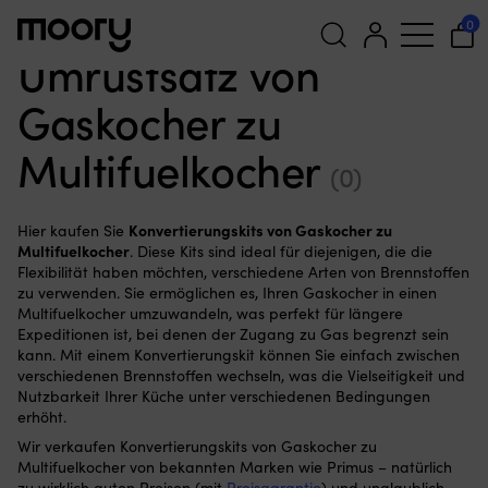
Im Hafen & an Land
—
Kochen im Freien
—
Sturmkocher
—
0
Umrüstsatz von Gaskocher zu Multifuelkocher
Umrüstsatz von
Suchen
Gaskocher zu
nach:
Multifuelkocher
(0)
Konvertierungskits von Gaskocher zu
Hier kaufen Sie
Multifuelkocher
. Diese Kits sind ideal für diejenigen, die die
Flexibilität haben möchten, verschiedene Arten von Brennstoffen
zu verwenden. Sie ermöglichen es, Ihren Gaskocher in einen
Multifuelkocher umzuwandeln, was perfekt für längere
Expeditionen ist, bei denen der Zugang zu Gas begrenzt sein
kann. Mit einem Konvertierungskit können Sie einfach zwischen
verschiedenen Brennstoffen wechseln, was die Vielseitigkeit und
Nutzbarkeit Ihrer Küche unter verschiedenen Bedingungen
erhöht.
Wir verkaufen Konvertierungskits von Gaskocher zu
Multifuelkocher von bekannten Marken wie Primus – natürlich
zu wirklich guten Preisen (mit
Preisgarantie
) und unglaublich