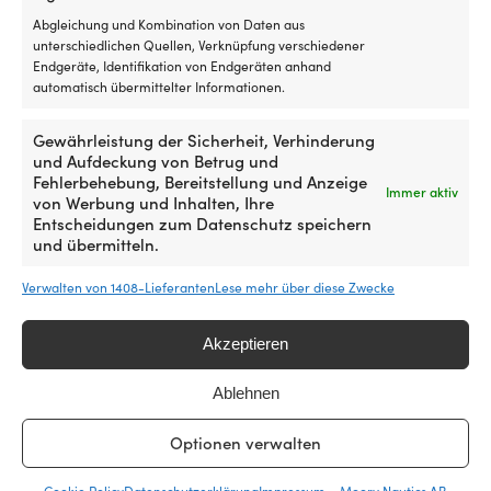
Abgleichung und Kombination von Daten aus
unterschiedlichen Quellen, Verknüpfung verschiedener
Endgeräte, Identifikation von Endgeräten anhand
automatisch übermittelter Informationen.
Gewährleistung der Sicherheit, Verhinderung
und Aufdeckung von Betrug und
Fehlerbehebung, Bereitstellung und Anzeige
Immer aktiv
von Werbung und Inhalten, Ihre
Entscheidungen zum Datenschutz speichern
und übermitteln.
Verwalten von 1408-Lieferanten
Lese mehr über diese Zwecke
Schwedens größter Shop für Bootszubehör – jetzt auch
Akzeptieren
in Deutschland
Ablehnen
25 000 Bootszubehör von 500 Marken
4.7 / 5 auf Trustpilot
Optionen verwalten
Sehr zufriedene Kunden –
‚
Bestellungen vor 12:30 Uhr: Versand am selben Tag,
Cookie Policy
Datenschutzerklärung
Impressum – Moory Nautics AB