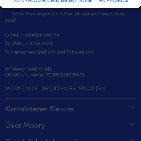
Lieferung in 2 Tagen
Echte Bootsexperten helfen dir vor und nach dem
Kauf!
E-Mail :
info@moory.de
Telefon :
+46 8251
546
Wir sprechen Englisch und Schwedisch
© Moory Nautics AB.
EU-USt-Nummer: SE559238939801.
SV
|
DA
|
NL
|
FI
|
FR
|
IT
|
PL
|
ES
|
PT
|
CS
|
EN
Kontaktieren Sie uns
Telefonzeiten täglich von 8 – 20 Uhr.
Über Moory
+46 8251546 – Schwedisch oder Englisch
Über us
Gesetzliche Informationen