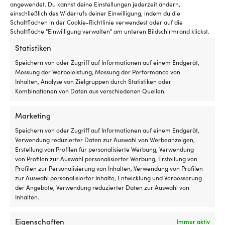
angewendet. Du kannst deine Einstellungen jederzeit ändern,
einschließlich des Widerrufs deiner Einwilligung, indem du die
Schaltflächen in der Cookie-Richtlinie verwendest oder auf die
Schaltfläche "Einwilligung verwalten" am unteren Bildschirmrand klickst.
Statistiken
Speichern von oder Zugriff auf Informationen auf einem Endgerät,
Messung der Werbeleistung, Messung der Performance von
Inhalten, Analyse von Zielgruppen durch Statistiken oder
Die einfachste Preisgarantie der
Kombinationen von Daten aus verschiedenen Quellen.
Welt!
Marketing
Jetzt kaufen, später vergleichen.
Unsere
Speichern von oder Zugriff auf Informationen auf einem Endgerät,
Preisgarantie ist ganz einfach: Wir gleichen die
Verwendung reduzierter Daten zur Auswahl von Werbeanzeigen,
Preise aller Shops weltweit an. Du kannst also
Erstellung von Profilen für personalisierte Werbung, Verwendung
ganz entspannt jetzt einkaufen – findest du den
von Profilen zur Auswahl personalisierter Werbung, Erstellung von
Artikel innerhalb von 14 Tagen bei einem anderen
Profilen zur Personalisierung von Inhalten, Verwendung von Profilen
Händler günstiger, passen wir den Preis im
zur Auswahl personalisierter Inhalte, Entwicklung und Verbesserung
der Angebote, Verwendung reduzierter Daten zur Auswahl von
Nachhinein an. Keine komplizierten Bedingungen.
Inhalten.
Mehr über unsere Preisgarantie
Eigenschaften
Immer aktiv
erfahren