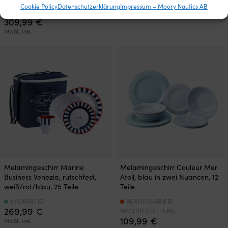
Cookie Policy
Datenschutzerklärung
Impressum – Moory Nautics AB
3 VORRÄTIG
309,99
€
MwSt. inkl.
Melamingeschirr Marine
Melamingeschirr Couleur Mer
Business Venezia, rutschfest,
Atoll, blau in zwei Nuancen, 12
weiß/rot/blau, 25 Teile
Teile
1 VORRÄTIG
VERFÜGBAR BEI
269,99
€
NACHBESTELLUNG
109,99
€
MwSt. inkl.