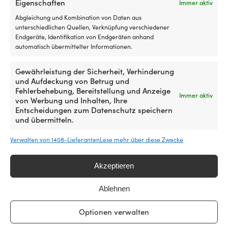
Eigenschaften
Immer aktiv
2 VORRÄTIG
Abgleichung und Kombination von Daten aus
179,99
€
unterschiedlichen Quellen, Verknüpfung verschiedener
MwSt. inkl.
Endgeräte, Identifikation von Endgeräten anhand
automatisch übermittelter Informationen.
Gewährleistung der Sicherheit, Verhinderung
und Aufdeckung von Betrug und
Fehlerbehebung, Bereitstellung und Anzeige
Immer aktiv
von Werbung und Inhalten, Ihre
Entscheidungen zum Datenschutz speichern
und übermitteln.
Verwalten von 1408-Lieferanten
Lese mehr über diese Zwecke
Akzeptieren
Melamingeschirr Marine
Business Welcome On Board,
non-slip, weiß/blau, 17-teilig
Ablehnen
1 VORRÄTIG
Melamingeschirr Marine
Optionen verwalten
219,99
€
Business Harmony Acqua,
MwSt. inkl.
türkis, 25 Teile