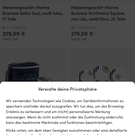
Melamingeschirr Marine
Melamingeschirr Marine
Business Sailor Soul, weiß/blau,
Business Northwind Square,
17 Teile
non-slip, weiß/blau, 25 Teile
2 VORRÄTIG
4 VORRÄTIG
209,99
€
279,99
€
MwSt. inkl.
MwSt. inkl.
Verwalte deine Privatsphäre
Wir verwenden Technologien wie Cookies, um Geräteinformationen zu
speichern und/oder darauf zuzugreifen. Wir tun dies, um das Browsing-
Erlebnis zu verbessern und um (nicht) personalisierte Werbung
anzuzeigen. Wenn du nicht zustimmst oder die Zustimmung widerrufst,
Melamingeschirr Marine
Melamingeschirr Couleur Mer
kann dies bestimmte Merkmale und Funktionen beeinträchtigen.
Business Harmony Perla, weiß,
Marina, weiß/blau, 16 Teile
Klicke unten, um dem oben Gesagten zuzustimmen oder eine detaillierte
17 Teile
1 VORRÄTIG (KANN