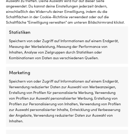
Auswahl zu treffen. Deine Auswahl wird nur auf dieser Seite
3 VORRÄTIG
NACHBESTELLT WERDEN)
angewendet. Du kannst deine Einstellungen jederzeit ändern,
209,99
€
129,99
€
einschließlich des Widerrufs deiner Einwilligung, indem du die
MwSt. inkl.
MwSt. inkl.
Schaltflächen in der Cookie-Richtlinie verwendest oder auf die
Schaltfläche "Einwilligung verwalten" am unteren Bildschirmrand klickst.
Statistiken
Speichern von oder Zugriff auf Informationen auf einem Endgerät,
Messung der Werbeleistung, Messung der Performance von
Inhalten, Analyse von Zielgruppen durch Statistiken oder
Kombinationen von Daten aus verschiedenen Quellen.
Marketing
Speichern von oder Zugriff auf Informationen auf einem Endgerät,
Verwendung reduzierter Daten zur Auswahl von Werbeanzeigen,
Erstellung von Profilen für personalisierte Werbung, Verwendung
Melamingeschirr Marine
von Profilen zur Auswahl personalisierter Werbung, Erstellung von
Business Regata, non-slip,
Profilen zur Personalisierung von Inhalten, Verwendung von Profilen
weiß/gemustert, 25-teilig
zur Auswahl personalisierter Inhalte, Entwicklung und Verbesserung
der Angebote, Verwendung reduzierter Daten zur Auswahl von
3 VORRÄTIG
269,99
€
Inhalten.
Melamingeschirr Marine
Business Living, non-slip,
MwSt. inkl.
weiß/blau, 17 Teile