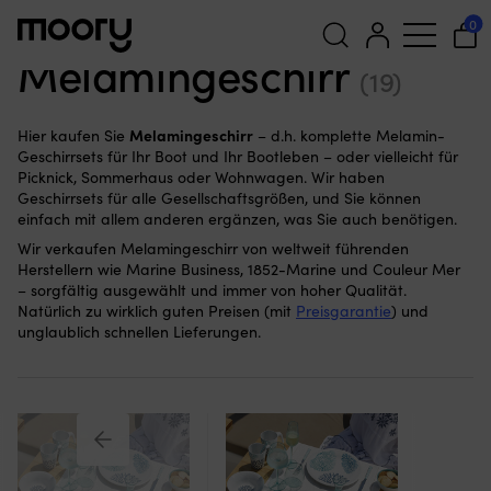
Im Hafen & an Land
—
Küchenausrüstung
—
Essen & Trinken
—
0
Geschirr-Set
—
Melamingeschirr
Melamingeschirr
(19)
Suchen
nach:
Melamingeschirr
Hier kaufen Sie
– d.h. komplette Melamin-
Geschirrsets für Ihr Boot und Ihr Bootleben – oder vielleicht für
Picknick, Sommerhaus oder Wohnwagen. Wir haben
Geschirrsets für alle Gesellschaftsgrößen, und Sie können
einfach mit allem anderen ergänzen, was Sie auch benötigen.
Wir verkaufen Melamingeschirr von weltweit führenden
Herstellern wie Marine Business, 1852-Marine und Couleur Mer
– sorgfältig ausgewählt und immer von hoher Qualität.
Natürlich zu wirklich guten Preisen (mit
Preisgarantie
) und
unglaublich schnellen Lieferungen.