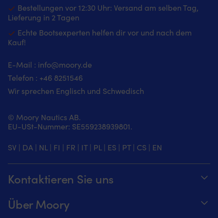
Bestellungen vor 12:30 Uhr: Versand am selben Tag,
Lieferung in 2 Tagen
Echte Bootsexperten helfen dir vor und nach dem
Kauf!
E-Mail :
info@moory.de
Telefon :
+46 8251
546
Wir sprechen Englisch und Schwedisch
© Moory Nautics AB.
EU-USt-Nummer: SE559238939801.
SV
|
DA
|
NL
|
FI
|
FR
|
IT
|
PL
|
ES
|
PT
|
CS
|
EN
Kontaktieren Sie uns
Telefonzeiten täglich von 8 – 20 Uhr.
Über Moory
+46 8251546 – Schwedisch oder Englisch