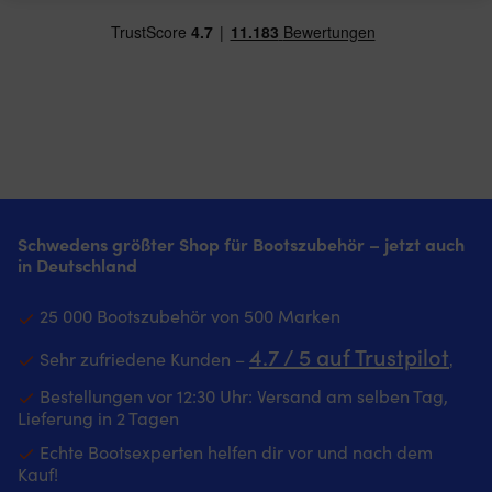
Schwedens größter Shop für Bootszubehör – jetzt auch
in Deutschland
25 000 Bootszubehör von 500 Marken
4.7 / 5 auf Trustpilot
Sehr zufriedene Kunden –
‚
Bestellungen vor 12:30 Uhr: Versand am selben Tag,
Lieferung in 2 Tagen
Echte Bootsexperten helfen dir vor und nach dem
Kauf!