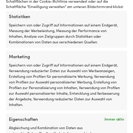
Schaltflächen in der Cookie-Richtlinie verwendest oder auf die
Schaltfläche "Einwilligung verwalten" am unteren Bildschirmrand klickst.
Statistiken
Speichern von oder Zugriff auf Informationen auf einem Endgerät,
Messung der Werbeleistung, Messung der Performance von
Inhalten, Analyse von Zielgruppen durch Statistiken oder
Kombinationen von Daten aus verschiedenen Quellen.
Marketing
Speichern von oder Zugriff auf Informationen auf einem Endgerät,
Verwendung reduzierter Daten zur Auswahl von Werbeanzeigen,
Handpumpe Bestway Air
Handpumpe Smayda High
Erstellung von Profilen für personalisierte Werbung, Verwendung
Hammer, 35 cm, + flexibler
Pressure, mit analogem
von Profilen zur Auswahl personalisierter Werbung, Erstellung von
Schlauch + Ventiladapter
Druckmesser (Manometer) +
Profilen zur Personalisierung von Inhalten, Verwendung von Profilen
flexibler Schlauch
7 VORRÄTIG
zur Auswahl personalisierter Inhalte, Entwicklung und Verbesserung
8,18
€
VERFÜGBAR BEI
der Angebote, Verwendung reduzierter Daten zur Auswahl von
NACHBESTELLUNG
MwSt. inkl.
Inhalten.
34,86
€
MwSt. inkl.
Eigenschaften
Immer aktiv
Abgleichung und Kombination von Daten aus