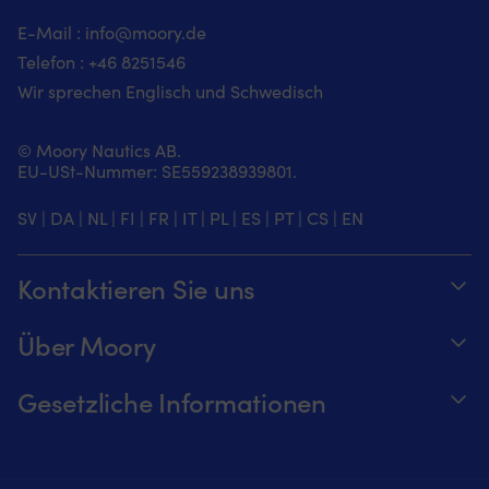
E-Mail :
info@moory.de
Telefon :
+46 8251
546
Wir sprechen Englisch und Schwedisch
© Moory Nautics AB.
EU-USt-Nummer: SE559238939801.
SV
|
DA
|
NL
|
FI
|
FR
|
IT
|
PL
|
ES
|
PT
|
CS
|
EN
Kontaktieren Sie uns
Telefonzeiten täglich von 8 – 20 Uhr.
Über Moory
+46 8251546 – Schwedisch oder Englisch
Über us
Gesetzliche Informationen
Senden Sie uns eine E-Mail an
Werde ein Affiliate für Moory
Verfolge deine Bestellung
info@moory.de
Unsere Preisgarantie
Zahlung & Versand