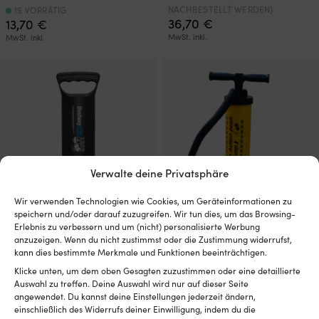
NACHBESTELLT WERDEN)
15 VORRÄTIG
36,70
€
13,70
€
MwSt. inkl.
MwSt. inkl.
Verwalte deine Privatsphäre
Wir verwenden Technologien wie Cookies, um Geräteinformationen zu
speichern und/oder darauf zuzugreifen. Wir tun dies, um das Browsing-
Handpumpe Bestway Air
Handpumpe BASE Double
Erlebnis zu verbessern und um (nicht) personalisierte Werbung
anzuzeigen. Wenn du nicht zustimmst oder die Zustimmung widerrufst,
Hammer, 30 cm, + flexibler
Action + flexibler Schlauch
kann dies bestimmte Merkmale und Funktionen beeinträchtigen.
Schlauch + Ventiladapter
1 VORRÄTIG
Klicke unten, um dem oben Gesagten zuzustimmen oder eine detaillierte
16,46
€
7 VORRÄTIG
Auswahl zu treffen. Deine Auswahl wird nur auf dieser Seite
7,26
€
MwSt. inkl.
angewendet. Du kannst deine Einstellungen jederzeit ändern,
MwSt. inkl.
einschließlich des Widerrufs deiner Einwilligung, indem du die