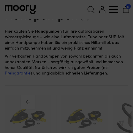
Im Hafen & an Land
—
Wassersport
—
Pumpen
—
Handpumpen
0
Handpumpen
(6)
Suchen
Handpumpen
Hier kaufen Sie
für Ihre aufblasbaren
nach:
Wasserspielzeuge – wie eine Luftmatratze, Tube oder SUP. Mit
einer Handpumpe haben Sie ein praktisches Hilfsmittel, das
einfach mitzunehmen ist und wenig Platz einnimmt.
Wir verkaufen Handpumpen von sowohl bekannten als auch
unbekannten Marken – sorgfältig ausgewählt und immer von
hoher Qualität. Natürlich zu wirklich guten Preisen (mit
Preisgarantie
) und unglaublich schnellen Lieferungen.