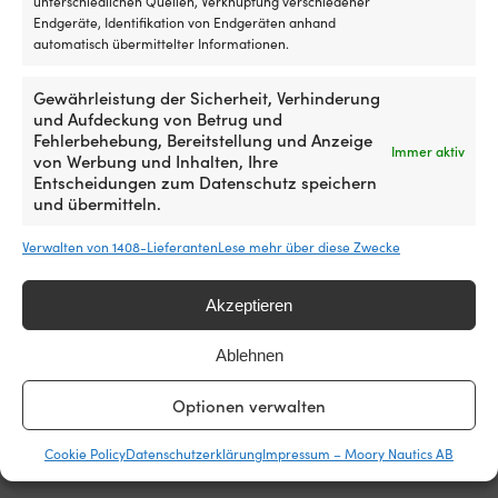
unterschiedlichen Quellen, Verknüpfung verschiedener
Endgeräte, Identifikation von Endgeräten anhand
automatisch übermittelter Informationen.
Gewährleistung der Sicherheit, Verhinderung
Die einfachste Preisgarantie der
und Aufdeckung von Betrug und
Welt!
Fehlerbehebung, Bereitstellung und Anzeige
Immer aktiv
von Werbung und Inhalten, Ihre
Jetzt kaufen, später vergleichen.
Unsere
Entscheidungen zum Datenschutz speichern
und übermitteln.
Preisgarantie ist ganz einfach: Wir gleichen die
Preise aller Shops weltweit an. Du kannst also
Verwalten von 1408-Lieferanten
Lese mehr über diese Zwecke
ganz entspannt jetzt einkaufen – findest du den
Artikel innerhalb von 14 Tagen bei einem anderen
Händler günstiger, passen wir den Preis im
Akzeptieren
Nachhinein an. Keine komplizierten Bedingungen.
Ablehnen
Mehr über unsere Preisgarantie
Optionen verwalten
erfahren
Cookie Policy
Datenschutzerklärung
Impressum – Moory Nautics AB