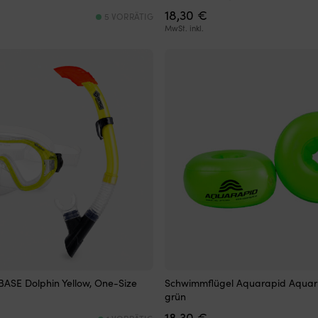
18,30
€
5 VORRÄTIG
MwSt. inkl.
BASE Dolphin Yellow, One-Size
Schwimmflügel Aquarapid Aquarin
grün
18,30
€