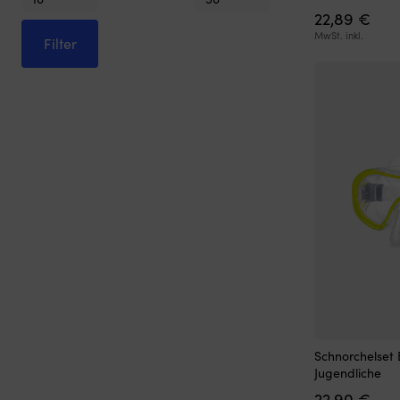
Preis
Preis
22,89
€
MwSt. inkl.
Filter
Schnorchelset 
Jugendliche
22,90
€