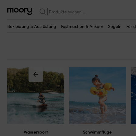
Im Hafen & an Land
—
Wassersport
—
Tauch- & Badespielzeug
Suchen
Tauch- & Badespielzeu
nach:
Bekleidung & Ausrüstung
Festmachen & Ankern
Segeln
Für 
Wassersport
Schwimmflügel