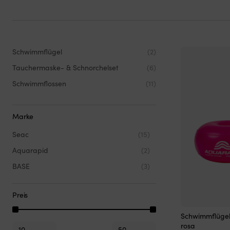
Schwimmflügel
(2)
Tauchermaske- & Schnorchelset
(6)
Schwimmflossen
(11)
Marke
Seac
(15)
Aquarapid
(2)
BASE
(3)
Preis
Schwimmflügel
Min.
Max.
rosa