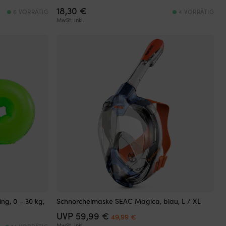
18,30
€
6 VORRÄTIG
4 VORRÄTIG
MwSt. inkl.
g, 0 – 30 kg,
Schnorchelmaske SEAC Magica, blau, L / XL
Ursprünglicher
Aktueller
UVP
59,99
€
49,99
€
Preis
Preis
MwSt. inkl.