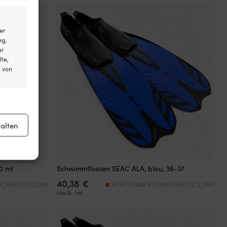
er
ng,
ur
lte,
l von
er aktiv
alten
0 ml
Schwimmflossen SEAC ALA, blau, 36-37
er aktiv
40,38
€
NACHBESTELLUNG
VERFÜGBAR BEI NACHBESTELLUNG
MwSt. inkl.