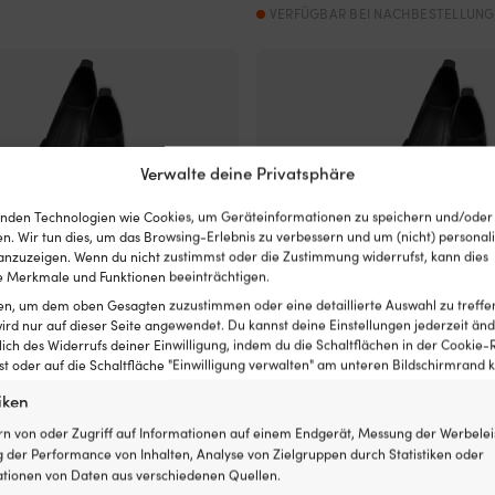
59,99 €
49,99 €.
war:
ist:
VERFÜGBAR BEI NACHBESTELLUNG
59,99 €
49,99 €
Verwalte deine Privatsphäre
nden Technologien wie Cookies, um Geräteinformationen zu speichern und/oder
n. Wir tun dies, um das Browsing-Erlebnis zu verbessern und um (nicht) personali
nzuzeigen. Wenn du nicht zustimmst oder die Zustimmung widerrufst, kann dies
 Merkmale und Funktionen beeinträchtigen.
ten, um dem oben Gesagten zuzustimmen oder eine detaillierte Auswahl zu treffe
ird nur auf dieser Seite angewendet. Du kannst deine Einstellungen jederzeit änd
lich des Widerrufs deiner Einwilligung, indem du die Schaltflächen in der Cookie-R
 oder auf die Schaltfläche "Einwilligung verwalten" am unteren Bildschirmrand kl
iken
n SEAC Spinta, blau, 28-30
Schwimmflossen SEAC Spinta, bla
rn von oder Zugriff auf Informationen auf einem Endgerät, Messung der Werbelei
34,86
€
VERFÜGBAR BEI NACHBESTELLUNG
VERFÜGBAR BEI 
 der Performance von Inhalten, Analyse von Zielgruppen durch Statistiken oder
MwSt. inkl.
tionen von Daten aus verschiedenen Quellen.