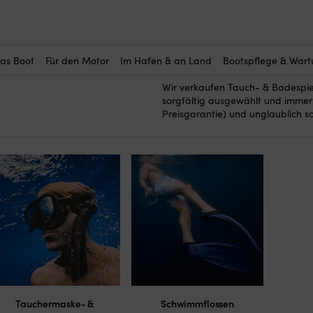
g
Hier kaufen Sie alle Tauch- & Ba
(20)
Sommer und das Bootleben ohne 
Schwimmflügeln und Badekappen 
das Boot
Für den Motor
Im Hafen & an Land
Bootspflege & War
Schwimmbrillen kaufen.
Wir verkaufen Tauch- & Badespi
sorgfältig ausgewählt und immer v
Preisgarantie) und unglaublich s
Tauchermaske- &
Schwimmflossen