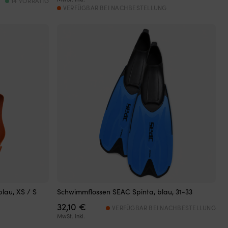
14 VORRÄTIG
war:
ist:
VERFÜGBAR BEI NACHBESTELLUNG
59,99 €
49,99 €.
lau, XS / S
Schwimmflossen SEAC Spinta, blau, 31-33
32,10
€
VERFÜGBAR BEI NACHBESTELLUNG
r
MwSt. inkl.