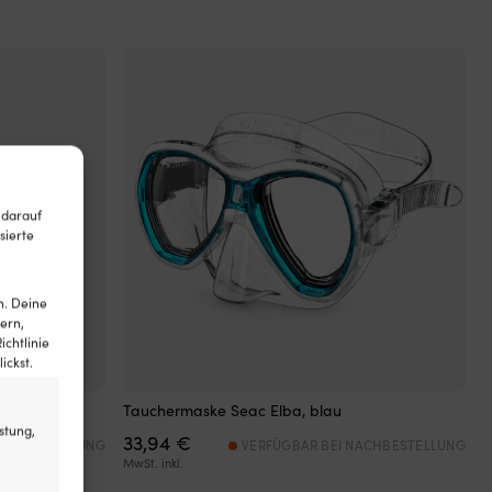
.
 darauf
sierte
n. Deine
ern,
ichtlinie
ickst.
u, 34-35
Tauchermaske Seac Elba, blau
stung,
33,94
€
NACHBESTELLUNG
VERFÜGBAR BEI NACHBESTELLUNG
MwSt. inkl.