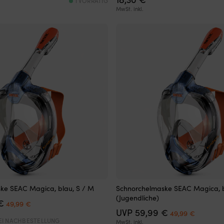
1 VORRÄTIG
MwSt. inkl.
ke SEAC Magica, blau, S / M
Schnorchelmaske SEAC Magica, b
(Jugendliche)
Ursprünglicher
Aktueller
€
49,99
€
Preis
Preis
Ursprünglicher
Aktuelle
UVP
59,99
€
49,99
€
war:
ist:
Preis
Preis
EI NACHBESTELLUNG
MwSt. inkl.