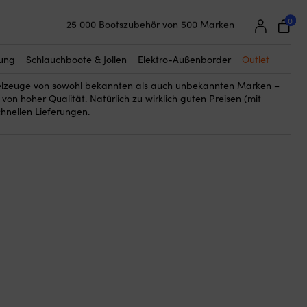
0
25 000 Bootszubehör von 500 Marken
despielzeuge für Ihr Boot und Ihr Bootleben. Was wäre der
Super einfache Preisgarantie
Baden, Schwimmen und Tauchen? Hier können Sie alles von
Begeisterte Kunden – 4,7/5 bei Trustpilot
bis zu Tauchmasken, Schnorchelsets, Schwimmflossen und
tung
Schlauchboote & Jollen
Elektro-Außenborder
Outlet
elzeuge von sowohl bekannten als auch unbekannten Marken –
on hoher Qualität. Natürlich zu wirklich guten Preisen (mit
chnellen Lieferungen.