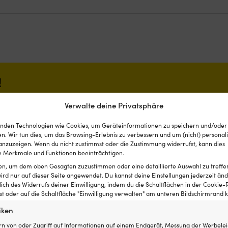
!
st ganz einfach: Wir gleichen die Preise aller Shops
Verwalte deine Privatsphäre
fen – findest du den Artikel innerhalb von 14 Tagen bei
s im Nachhinein an. Keine komplizierten Bedingungen.
nden Technologien wie Cookies, um Geräteinformationen zu speichern und/oder
n. Wir tun dies, um das Browsing-Erlebnis zu verbessern und um (nicht) personali
nzuzeigen. Wenn du nicht zustimmst oder die Zustimmung widerrufst, kann dies
 Merkmale und Funktionen beeinträchtigen.
ten, um dem oben Gesagten zuzustimmen oder eine detaillierte Auswahl zu treffe
ird nur auf dieser Seite angewendet. Du kannst deine Einstellungen jederzeit änd
lich des Widerrufs deiner Einwilligung, indem du die Schaltflächen in der Cookie-R
 oder auf die Schaltfläche "Einwilligung verwalten" am unteren Bildschirmrand kl
iken
rn von oder Zugriff auf Informationen auf einem Endgerät, Messung der Werbelei