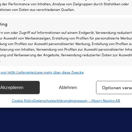
 der Performance von Inhalten, Analyse von Zielgruppen durch Statistiken oder
tionen von Daten aus verschiedenen Quellen.
ting
rn von oder Zugriff auf Informationen auf einem Endgerät, Verwendung reduziert
taktieren Sie uns
Über Moory
r Auswahl von Werbeanzeigen, Erstellung von Profilen für personalisierte Werbu
ng von Profilen zur Auswahl personalisierter Werbung, Erstellung von Profilen z
efonzeiten täglich von 8 – 20 Uhr.
Über us
isierung von Inhalten, Verwendung von Profilen zur Auswahl personalisierter Inha
lung und Verbesserung der Angebote, Verwendung reduzierter Daten zur Auswah
 8251546 – Schwedisch oder Englisch
Werde ein Affil
.
den Sie uns eine E-Mail an
info@moory.de
Unsere Preisga
 von 1408-Lieferanten
Lese mehr über diese Zwecke
chaften
365 Tage Wider
Imm
hung und Kombination von Daten aus unterschiedlichen Quellen,
Optionen verw
Akzeptieren
Ablehnen
fung verschiedener Endgeräte, Identifikation von Endgeräten anhand
sch übermittelter Informationen.
Cookie Policy
Datenschutzerklärung
Impressum – Moory Nautics AB
leistung der Sicherheit, Verhinderung und Aufdeckung von
 und Fehlerbehebung, Bereitstellung und Anzeige von
Imm
g und Inhalten, Ihre Entscheidungen zum Datenschutz
ern und übermitteln.