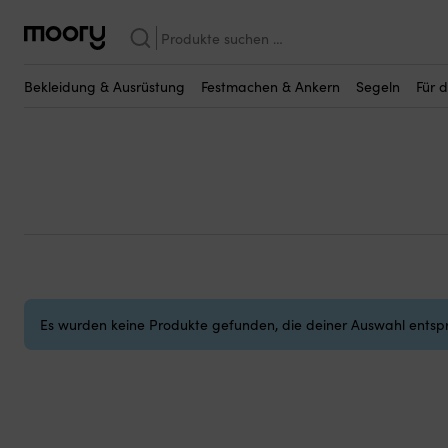
Segeln
—
Segelzubehör
—
Baumpersenninge
Suchen
Baumpersenninge
nach:
(0)
Bekleidung & Ausrüstung
Festmachen & Ankern
Segeln
Für 
Es wurden keine Produkte gefunden, die deiner Auswahl entsp