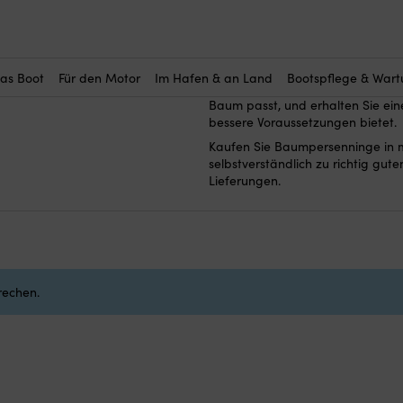
Baumpersen
Hier kaufen Sie eine
schützt, wenn das Segel niederge
Persenninggewebe genäht und erl
das Boot
Für den Motor
Im Hafen & an Land
Bootspflege & War
zugleich bei jedem Segelsetzen u
Baum passt, und erhalten Sie ein
bessere Voraussetzungen bietet.
Kaufen Sie Baumpersenninge in 
selbstverständlich zu richtig gute
Lieferungen.
rechen.