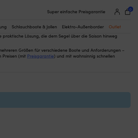
0
25 000 Bootszubehör von 500 Marken
ning
, die Großsegel und Baum vor Witterung, Schmutz und UV
Super einfache Preisgarantie
holt ist. Baumpersenninge sind oft aus strapazierfähigem
Begeisterte Kunden – 4,7/5 bei Trustpilot
eichtern es, im Cockpit Ordnung zu halten, während Sie
tung
Schlauchboote & Jollen
Elektro-Außenborder
Outlet
nd Segelbergen Zeit sparen. Wählen Sie eine Länge, die zu Ihrem
e praktische Lösung, die dem Segel über die Saison hinweg
mehreren Größen für verschiedene Boote und Anforderungen –
n Preisen (mit
Preisgarantie
) und mit wahnsinnig schnellen