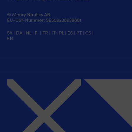
© Moory Nautics AB.
EU-USt-Nummer: SE559238939801.
SV
|
DA
|
NL
|
FI
|
FR
|
IT
|
PL
|
ES
|
PT
|
CS
|
EN