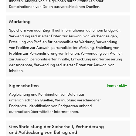
Varianten
Varianten
Inhalten, Analyse von Zielgruppen durch Statistiken oder
Ursprünglicher
Aktueller
Ursprünglicher
Aktue
UVP
38,54
€
UVP
38,54
€
auf.
auf.
Kombinationen von Daten aus verschiedenen Quellen.
ab
35,97
€
ab
35,97
€
Preis
Preis
Preis
Preis
Die
Die
war:
ist:
war:
ist:
Optionen
Optionen
Marketing
38,54 €
ab
38,54 €
ab
können
können
35,97 €.
35,97
auf
auf
Speichern von oder Zugriff auf Informationen auf einem Endgerät,
der
der
Verwendung reduzierter Daten zur Auswahl von Werbeanzeigen,
Produktseite
Produktseite
Erstellung von Profilen für personalisierte Werbung, Verwendung
gewählt
gewählt
von Profilen zur Auswahl personalisierter Werbung, Erstellung von
werden
werden
Profilen zur Personalisierung von Inhalten, Verwendung von Profilen
zur Auswahl personalisierter Inhalte, Entwicklung und Verbesserung
der Angebote, Verwendung reduzierter Daten zur Auswahl von
Inhalten.
Eigenschaften
Immer aktiv
Dieses
Dieses
Schot ohne Schäkel NOCK
Schot ohne Schäkel Robline
Produkt
Produkt
Abgleichung und Kombination von Daten aus
Soteskär Pro, UHMWPE 78-
Sirius 500, Polyester-Kern, 32-
weist
weist
unterschiedlichen Quellen, Verknüpfung verschiedener
Kern, 32-fach geflochtenes
fach geflochtenes Polyester-
mehrere
mehrere
Endgeräte, Identifikation von Endgeräten anhand
Polyester-Mantel, rot/weiß
Mantel, neon/orange/silber
Varianten
Varianten
automatisch übermittelter Informationen.
Ursprünglicher
Aktueller
UVP
10,02
€
59,99
€
auf.
auf.
ab
9,64
€
Preis
Preis
Die
Die
MwSt. inkl.
Gewährleistung der Sicherheit, Verhinderung
war:
ist:
Optionen
Optionen
und Aufdeckung von Betrug und
10,02 €
ab
können
können