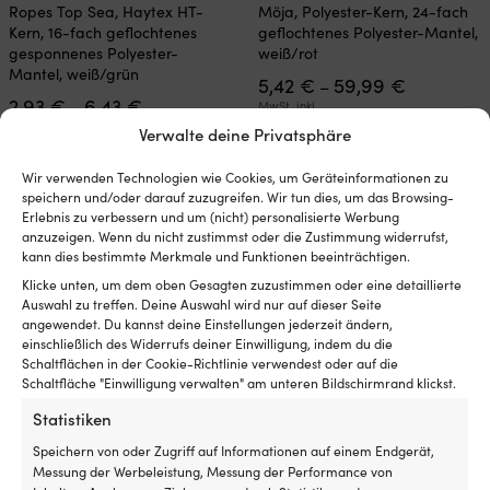
Produkt
Produkt
Ropes Top Sea, Haytex HT-
Möja, Polyester-Kern, 24-fach
weist
weist
Kern, 16-fach geflochtenes
geflochtenes Polyester-Mantel,
mehrere
mehrere
gesponnenes Polyester-
weiß/rot
Varianten
Varianten
Mantel, weiß/grün
Preisspan
5,42
€
59,99
€
auf.
auf.
–
Preisspanne:
5,42 €
2,93
€
6,43
€
Die
Die
–
MwSt. inkl.
2,93 €
bis
Optionen
Optionen
MwSt. inkl.
Verwalte deine Privatsphäre
bis
59,99 €
können
können
6,43 €
auf
auf
Wir verwenden Technologien wie Cookies, um Geräteinformationen zu
der
der
speichern und/oder darauf zuzugreifen. Wir tun dies, um das Browsing-
Produktseite
Produktseite
Erlebnis zu verbessern und um (nicht) personalisierte Werbung
gewählt
gewählt
anzuzeigen. Wenn du nicht zustimmst oder die Zustimmung widerrufst,
werden
werden
kann dies bestimmte Merkmale und Funktionen beeinträchtigen.
Klicke unten, um dem oben Gesagten zuzustimmen oder eine detaillierte
Auswahl zu treffen. Deine Auswahl wird nur auf dieser Seite
angewendet. Du kannst deine Einstellungen jederzeit ändern,
einschließlich des Widerrufs deiner Einwilligung, indem du die
Schaltflächen in der Cookie-Richtlinie verwendest oder auf die
Schaltfläche "Einwilligung verwalten" am unteren Bildschirmrand klickst.
Dieses
Dieses
Statistiken
Schot ohne Schäkel Robline
Schot ohne Schäkel Robline
Produkt
Produkt
Sirius 500, Polyester-Kern, 32-
Sirius 500, Polyester-Kern, 32-
weist
weist
Speichern von oder Zugriff auf Informationen auf einem Endgerät,
fach geflochtenes Polyester-
fach geflochtenes Polyester-
mehrere
mehrere
Messung der Werbeleistung, Messung der Performance von
Mantel, blau/silber
Mantel, rot/silber