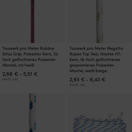
Dieses
Dieses
Tauwerk pro Meter Robline
Tauwerk pro Meter Regatta
Produkt
Produkt
Sirius Grip, Polyester-Kern, 32-
Ropes Top Sea, Haytex HT-
weist
weist
fach geflochtenes Polyester-
Kern, 16-fach geflochtenes
mehrere
mehrere
Mantel, rot/weiß
gesponnenes Polyester-
Varianten
Varianten
Mantel, weiß/beige
Preisspanne:
2,66
€
5,51
€
auf.
auf.
–
2,66 €
Preisspanne
2,93
€
6,43
€
Die
Die
–
MwSt. inkl.
bis
2,93 €
Optionen
Optionen
MwSt. inkl.
5,51 €
bis
können
können
6,43 €
auf
auf
der
der
Produktseite
Produktseite
gewählt
gewählt
werden
werden