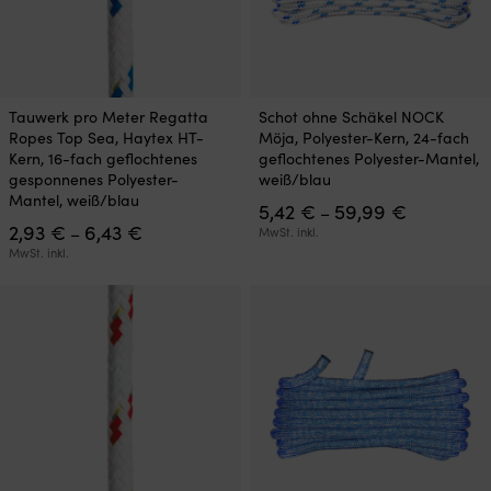
Dieses
Dieses
Tauwerk pro Meter Regatta
Schot ohne Schäkel NOCK
Produkt
Produkt
Ropes Top Sea, Haytex HT-
Möja, Polyester-Kern, 24-fach
weist
weist
Kern, 16-fach geflochtenes
geflochtenes Polyester-Mantel,
mehrere
mehrere
gesponnenes Polyester-
weiß/blau
Varianten
Varianten
Mantel, weiß/blau
Preisspan
5,42
€
59,99
€
auf.
auf.
–
Preisspanne:
5,42 €
2,93
€
6,43
€
Die
Die
–
MwSt. inkl.
2,93 €
bis
Optionen
Optionen
MwSt. inkl.
bis
59,99 €
können
können
6,43 €
auf
auf
der
der
Produktseite
Produktseite
gewählt
gewählt
werden
werden