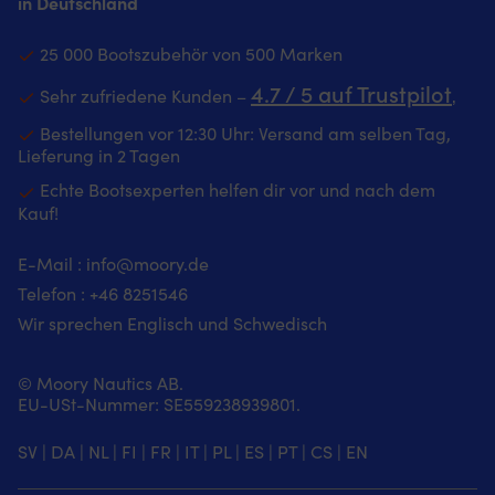
in Deutschland
25 000 Bootszubehör von 500 Marken
4.7 / 5 auf Trustpilot
Sehr zufriedene Kunden –
‚
Bestellungen vor 12:30 Uhr: Versand am selben Tag,
Lieferung in 2 Tagen
Echte Bootsexperten helfen dir vor und nach dem
Kauf!
E-Mail :
info@moory.de
Telefon :
+46 8251
546
Wir sprechen Englisch und Schwedisch
© Moory Nautics AB.
EU-USt-Nummer: SE559238939801.
SV
|
DA
|
NL
|
FI
|
FR
|
IT
|
PL
|
ES
|
PT
|
CS
|
EN