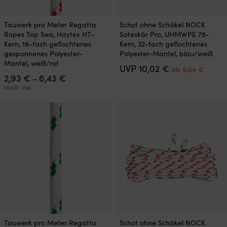
Dieses
Dieses
Tauwerk pro Meter Regatta
Schot ohne Schäkel NOCK
Produkt
Produkt
Ropes Top Sea, Haytex HT-
Soteskär Pro, UHMWPE 78-
weist
weist
Kern, 16-fach geflochtenes
Kern, 32-fach geflochtenes
mehrere
mehrere
gesponnenes Polyester-
Polyester-Mantel, blau/weiß
Varianten
Varianten
Mantel, weiß/rot
Ursprünglicher
Aktuel
UVP
10,02
€
auf.
auf.
ab
9,64
€
Preisspanne:
Preis
Preis
2,93
€
6,43
€
Die
Die
–
2,93 €
war:
ist:
Optionen
Optionen
MwSt. inkl.
bis
10,02 €
ab
können
können
6,43 €
9,64 €
auf
auf
der
der
Produktseite
Produktseite
gewählt
gewählt
werden
werden
Dieses
Dieses
Tauwerk pro Meter Regatta
Schot ohne Schäkel NOCK