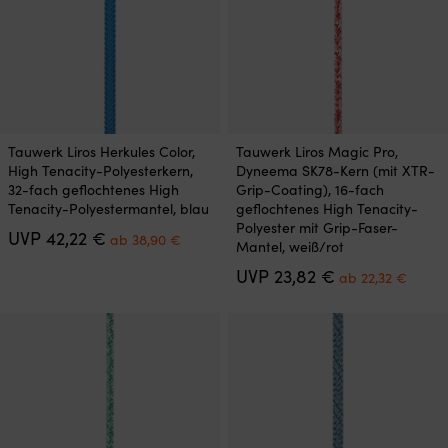
werden
werden
Dieses
Dieses
Tauwerk Liros Herkules Color,
Tauwerk Liros Magic Pro,
Produkt
Produkt
High Tenacity-Polyesterkern,
Dyneema SK78-Kern (mit XTR-
weist
weist
32-fach geflochtenes High
Grip-Coating), 16-fach
mehrere
mehrere
Tenacity-Polyestermantel, blau
geflochtenes High Tenacity-
Varianten
Varianten
Polyester mit Grip-Faser-
Ursprünglicher
Aktueller
UVP
42,22
€
auf.
auf.
ab
38,90
€
Mantel, weiß/rot
Preis
Preis
Die
Die
war:
ist:
Ursprünglicher
Aktue
UVP
23,82
€
Optionen
Optionen
ab
22,32
€
42,22 €
ab
Preis
Preis
können
können
38,90 €.
war:
ist:
auf
auf
23,82 €
ab
der
der
22,32
Produktseite
Produktseite
gewählt
gewählt
werden
werden