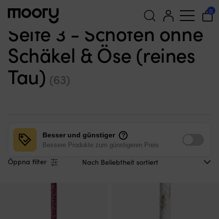
Segeln
—
Tauwerk
—
Schoten
—
Ohne Schäkel & Öse (reines
0
Tau)
—
Seite 3
Seite 3 - Schoten ohne
Suchen
Schäkel & Öse (reines
nach:
Tau)
(63)
Besser und günstiger
?
Bessere Produkte zum günstigeren Preis
Öppna filter