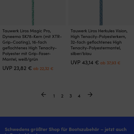
Dieses
Dieses
Tauwerk Liros Magic Pro,
Tauwerk Liros Herkules Vision,
Produkt
Produkt
Dyneema SK78-Kern (mit XTR-
High Tenacity-Polyesterkern,
weist
weist
Grip-Coating), 16-fach
32-fach geflochtenes High
mehrere
mehrere
geflochtenes High Tenacity-
Tenacity-Polyestermantel,
Varianten
Varianten
Polyester mit Grip-Faser-
silber/blau
auf.
auf.
Mantel, weiß/grün
Ursprünglicher
Aktuel
UVP
43,14
€
Die
Die
ab
37,93
€
Ursprünglicher
Aktueller
Preis
Preis
UVP
23,82
€
Optionen
Optionen
ab
22,32
€
Preis
Preis
war:
ist:
können
können
war:
ist:
43,14 €
ab
auf
auf
23,82 €
ab
37,93 
der
der
22,32 €.
Produktseite
Produktseite
1
2
3
4
gewählt
gewählt
werden
werden
Schwedens größter Shop für Bootszubehör – jetzt auch