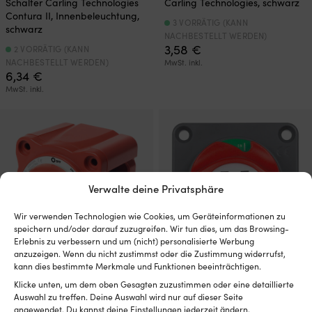
Schalter Carling Technologies
Carling Technologies, schwarz
Contura II, Innenbeleuchtung,
3 VORRÄTIG (KANN
schwarz
NACHBESTELLT WERDEN)
3,58
€
2 VORRÄTIG (KANN
NACHBESTELLT WERDEN)
MwSt. inkl.
6,34
€
MwSt. inkl.
Verwalte deine Privatsphäre
Wir verwenden Technologien wie Cookies, um Geräteinformationen zu
speichern und/oder darauf zuzugreifen. Wir tun dies, um das Browsing-
Erlebnis zu verbessern und um (nicht) personalisierte Werbung
anzuzeigen. Wenn du nicht zustimmst oder die Zustimmung widerrufst,
kann dies bestimmte Merkmale und Funktionen beeinträchtigen.
Hauptschalter Blue Sea
Hauptschalter BEP Marine
Klicke unten, um dem oben Gesagten zuzustimmen oder eine detaillierte
Systems m-Series 6006, 12 – 48
701PM Medium Duty, 48 V, 275
Auswahl zu treffen. Deine Auswahl wird nur auf dieser Seite
V, 300 A
A
angewendet. Du kannst deine Einstellungen jederzeit ändern,