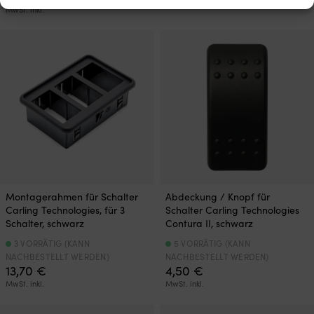
MwSt. inkl.
Montagerahmen für Schalter
Abdeckung / Knopf für
Carling Technologies, für 3
Schalter Carling Technologies
Schalter, schwarz
Contura II, schwarz
3 VORRÄTIG (KANN
5 VORRÄTIG (KANN
NACHBESTELLT WERDEN)
NACHBESTELLT WERDEN)
13,70
€
4,50
€
MwSt. inkl.
MwSt. inkl.