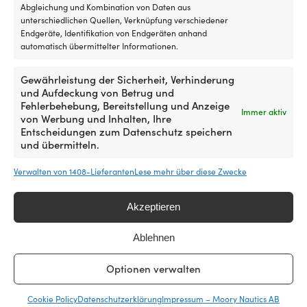
Abgleichung und Kombination von Daten aus
4,50
€
MwSt. inkl.
unterschiedlichen Quellen, Verknüpfung verschiedener
MwSt. inkl.
Endgeräte, Identifikation von Endgeräten anhand
automatisch übermittelter Informationen.
Gewährleistung der Sicherheit, Verhinderung
und Aufdeckung von Betrug und
Fehlerbehebung, Bereitstellung und Anzeige
Immer aktiv
von Werbung und Inhalten, Ihre
Entscheidungen zum Datenschutz speichern
und übermitteln.
Verwalten von 1408-Lieferanten
Lese mehr über diese Zwecke
Kippschalter Blue Sea Systems
Montagerahmen für Schalter
Akzeptieren
WeatherDeck Toggle Switch
Carling Technologies, für 1
SPST, 1-polig, Ein-Aus, 15 A (12
Schalter, schwarz
Ablehnen
V DC) / 15 A (125 V AC) / 10 A
2 VORRÄTIG (KANN
(250 V AC), silber
NACHBESTELLT WERDEN)
Optionen verwalten
4,50
€
6 VORRÄTIG (KANN
NACHBESTELLT WERDEN)
MwSt. inkl.
Cookie Policy
Datenschutzerklärung
Impressum – Moory Nautics AB
11,86
€