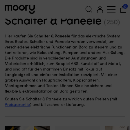
Für das Boot
—
Boots Elektrik
—
Elektroinstallation
—
Schalter &
0
Paneele
Schalter & Paneele
(250)
Suchen
nach:
Schalter & Paneele
Hier kaufen Sie
für das elektrische System
Ihres Bootes. Schalter und Paneele werden verwendet, um
verschiedene elektrische Funktionen an Bord zu steuern und zu
kontrollieren, wie Beleuchtung, Pumpen und andere Ausrüstung.
Die Produkte sind in verschiedenen Ausführungen und
Materialien erhältlich, zum Beispiel ABS-Kunststoff und Metall,
und sind oft für den maritimen Einsatz mit Fokus auf
Langlebigkeit und einfacher Installation konzipiert. Mit einer
großen Auswahl an Hauptschaltern, Kippschaltern,
Montagerahmen und Tasten können Sie eine sichere und
flexible Elektroinstallation an Bord gestalten.
Kaufen Sie Schalter & Paneele zu wirklich guten Preisen (mit
Preisgarantie
) und blitzschneller Lieferung.