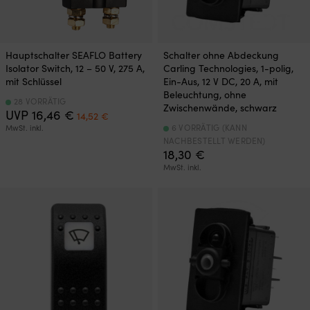
Hauptschalter SEAFLO Battery
Schalter ohne Abdeckung
Isolator Switch, 12 – 50 V, 275 A,
Carling Technologies, 1-polig,
mit Schlüssel
Ein-Aus, 12 V DC, 20 A, mit
Beleuchtung, ohne
28 VORRÄTIG
Zwischenwände, schwarz
Ursprünglicher
Aktueller
UVP
16,46
€
14,52
€
Preis
Preis
6 VORRÄTIG (KANN
MwSt. inkl.
war:
ist:
NACHBESTELLT WERDEN)
16,46 €
14,52 €.
18,30
€
MwSt. inkl.