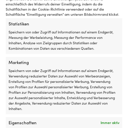
4 VORRÄTIG (KANN
7 VORRÄTIG (KANN
einschließlich des Widerrufs deiner Einwilligung, indem du die
Schaltflächen in der Cookie-Richtlinie verwendest oder auf die
NACHBESTELLT WERDEN)
NACHBESTELLT WERDEN)
59,99
€
49,99
€
Schaltfläche "Einwilligung verwalten" am unteren Bildschirmrand klickst.
MwSt. inkl.
MwSt. inkl.
Statistiken
Speichern von oder Zugriff auf Informationen auf einem Endgerät,
Messung der Werbeleistung, Messung der Performance von
Inhalten, Analyse von Zielgruppen durch Statistiken oder
Kombinationen von Daten aus verschiedenen Quellen.
Marketing
Speichern von oder Zugriff auf Informationen auf einem Endgerät,
Verwendung reduzierter Daten zur Auswahl von Werbeanzeigen,
Erstellung von Profilen für personalisierte Werbung, Verwendung
von Profilen zur Auswahl personalisierter Werbung, Erstellung von
Profilen zur Personalisierung von Inhalten, Verwendung von Profilen
Schalter, 4-polig, Ein-Aus, 20 A
Abdeckung / Knopf für
zur Auswahl personalisierter Inhalte, Entwicklung und Verbesserung
(12 V) / 10 A (24 V), mit
Schalter Carling Technologies
der Angebote, Verwendung reduzierter Daten zur Auswahl von
Beleuchtung, schwarz
Contura II, mit weißer Linse,
Inhalten.
schwarz
VERFÜGBAR BEI
NACHBESTELLUNG
3 VORRÄTIG (KANN
Eigenschaften
Immer aktiv
11,86
€
NACHBESTELLT WERDEN)