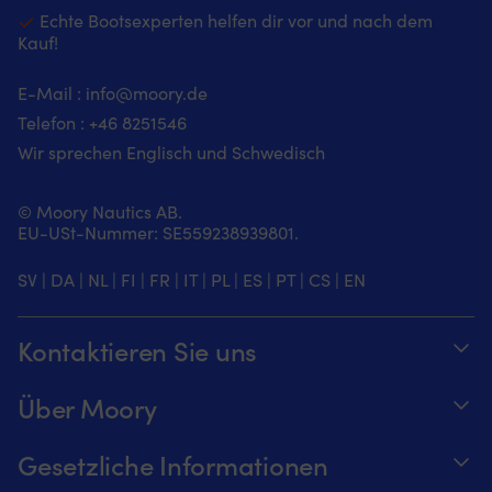
Echte Bootsexperten helfen dir vor und nach dem
Kauf!
E-Mail :
info@moory.de
Telefon :
+46 8251
546
Wir sprechen Englisch und Schwedisch
© Moory Nautics AB.
EU-USt-Nummer: SE559238939801.
SV
|
DA
|
NL
|
FI
|
FR
|
IT
|
PL
|
ES
|
PT
|
CS
|
EN
Kontaktieren Sie uns
Telefonzeiten täglich von 8 – 20 Uhr.
Über Moory
+46 8251546 – Schwedisch oder Englisch
Über us
Gesetzliche Informationen
Senden Sie uns eine E-Mail an
Werde ein Affiliate für Moory