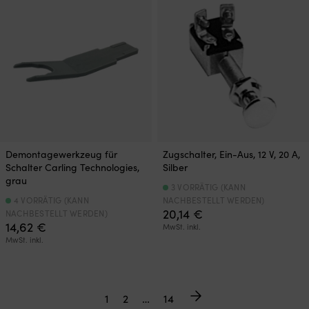
Demontagewerkzeug für
Zugschalter, Ein-Aus, 12 V, 20 A,
Schalter Carling Technologies,
Silber
grau
3 VORRÄTIG (KANN
4 VORRÄTIG (KANN
NACHBESTELLT WERDEN)
20,14
€
NACHBESTELLT WERDEN)
14,62
€
MwSt. inkl.
MwSt. inkl.
1
2
…
14