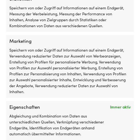
Speichern von oder Zugriff auf Informationen auf einem Endgerät,
Messung der Werbeleistung, Messung der Performance von
Inhalten, Analyse von Zielgruppen durch Statistiken oder
Kombinationen von Daten aus verschiedenen Quellen.
Barometer & Schiffsuhren
Wetterstation Autonautic
Plastimo Porthole 4″, Ø88/130
Pacific 120 EMT Golden, 443 x
mm, vergoldetes Messing,
185 mm, mit Schiffsuhr,
Marketing
montiert auf Holzplatte 32,5 x
Barometer & Hygrometer /
Speichern von oder Zugriff auf Informationen auf einem Endgerät,
15 cm
Thermometer, Ø100/120 mm,
Verwendung reduzierter Daten zur Auswahl von Werbeanzeigen,
schwarzes Holz mit
VERFÜGBAR BEI
Erstellung von Profilen für personalisierte Werbung, Verwendung
vergoldetem Messing
NACHBESTELLUNG
von Profilen zur Auswahl personalisierter Werbung, Erstellung von
359,99
€
1 VORRÄTIG
Profilen zur Personalisierung von Inhalten, Verwendung von Profilen
499,99
€
MwSt. inkl.
zur Auswahl personalisierter Inhalte, Entwicklung und Verbesserung
MwSt. inkl.
der Angebote, Verwendung reduzierter Daten zur Auswahl von
Inhalten.
Eigenschaften
Immer aktiv
Abgleichung und Kombination von Daten aus
unterschiedlichen Quellen, Verknüpfung verschiedener
Endgeräte, Identifikation von Endgeräten anhand
Die einfachste Preisgarantie der
automatisch übermittelter Informationen.