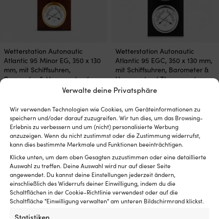
Wetterstation Autonautic
Wetterstation Autonautic
Atlantic 95 Minor EG, 350 x 130
Atlantic 95 EGC, 350 x 130 mm,
mm, mit Schiffsuhren,
mit Schiffsuhren, Barometer &
Barometer & Hygrometer /
Hygrometer / Thermometer,
Thermometer, Ø70/95 mm,
Ø70/95 mm, schwarzes Holz
Verwalte deine Privatsphäre
Holz mit vergoldetem Messing
mit verchromtem Messing
Wir verwenden Technologien wie Cookies, um Geräteinformationen zu
7 VORRÄTIG
6 VORRÄTIG
speichern und/oder darauf zuzugreifen. Wir tun dies, um das Browsing-
319,99
€
309,99
€
Erlebnis zu verbessern und um (nicht) personalisierte Werbung
MwSt. inkl.
MwSt. inkl.
anzuzeigen. Wenn du nicht zustimmst oder die Zustimmung widerrufst,
kann dies bestimmte Merkmale und Funktionen beeinträchtigen.
Klicke unten, um dem oben Gesagten zuzustimmen oder eine detaillierte
Auswahl zu treffen. Deine Auswahl wird nur auf dieser Seite
angewendet. Du kannst deine Einstellungen jederzeit ändern,
einschließlich des Widerrufs deiner Einwilligung, indem du die
Schaltflächen in der Cookie-Richtlinie verwendest oder auf die
Schaltfläche "Einwilligung verwalten" am unteren Bildschirmrand klickst.
Statistiken