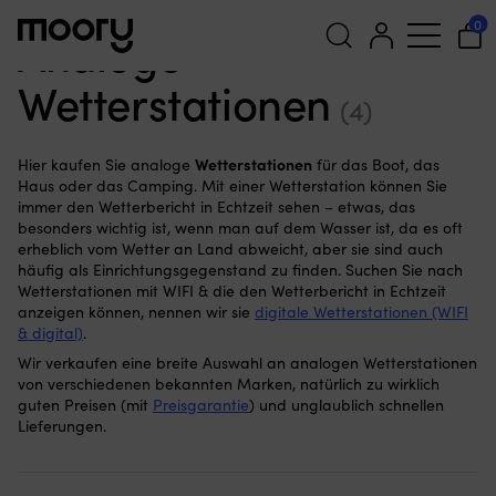
Für das Boot
—
Inneneinrichtung
—
Analoge Wetterstationen
0
Analoge
Wetterstationen
Suchen
(4)
nach:
Wetterstationen
Hier kaufen Sie analoge
für das Boot, das
Haus oder das Camping. Mit einer Wetterstation können Sie
immer den Wetterbericht in Echtzeit sehen – etwas, das
besonders wichtig ist, wenn man auf dem Wasser ist, da es oft
erheblich vom Wetter an Land abweicht, aber sie sind auch
häufig als Einrichtungsgegenstand zu finden. Suchen Sie nach
Wetterstationen mit WIFI & die den Wetterbericht in Echtzeit
anzeigen können, nennen wir sie
digitale Wetterstationen (WIFI
& digital)
.
Wir verkaufen eine breite Auswahl an analogen Wetterstationen
von verschiedenen bekannten Marken, natürlich zu wirklich
guten Preisen (mit
Preisgarantie
) und unglaublich schnellen
Lieferungen.