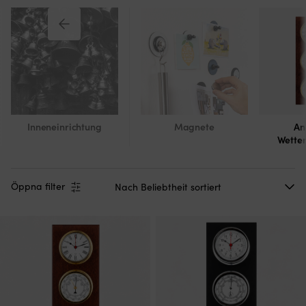
Inneneinrichtung
Magnete
An
Wetter
Öppna filter