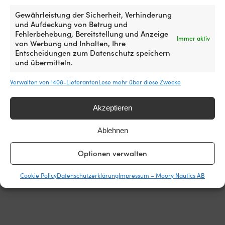
Welt!
Gewährleistung der Sicherheit, Verhinderung
Jetzt kaufen, später vergleichen.
Unsere
und Aufdeckung von Betrug und
Preisgarantie ist ganz einfach: Wir gleichen die
Fehlerbehebung, Bereitstellung und Anzeige
Immer aktiv
von Werbung und Inhalten, Ihre
Preise aller Shops weltweit an. Du kannst also
Entscheidungen zum Datenschutz speichern
ganz entspannt jetzt einkaufen – findest du den
und übermitteln.
Artikel innerhalb von 14 Tagen bei einem anderen
Händler günstiger, passen wir den Preis im
Verwalten von 1408-Lieferanten
Lese mehr über diese Zwecke
Nachhinein an. Keine komplizierten Bedingungen.
Akzeptieren
Mehr über unsere Preisgarantie
erfahren
Ablehnen
Optionen verwalten
Cookie Policy
Datenschutzerklärung
Impressum – Moory Nautics AB