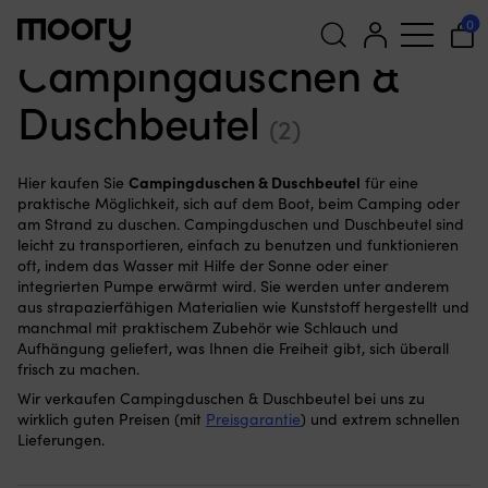
Für das Boot
—
Sanitär- und Heizungstechnik
—
Wasserhähne,
0
Duschen & Mischbatterien
—
Campingduschen & Duschbeutel
Campingduschen &
Suchen
Duschbeutel
nach:
(2)
Campingduschen & Duschbeutel
Hier kaufen Sie
für eine
praktische Möglichkeit, sich auf dem Boot, beim Camping oder
am Strand zu duschen. Campingduschen und Duschbeutel sind
leicht zu transportieren, einfach zu benutzen und funktionieren
oft, indem das Wasser mit Hilfe der Sonne oder einer
integrierten Pumpe erwärmt wird. Sie werden unter anderem
aus strapazierfähigen Materialien wie Kunststoff hergestellt und
manchmal mit praktischem Zubehör wie Schlauch und
Aufhängung geliefert, was Ihnen die Freiheit gibt, sich überall
frisch zu machen.
Wir verkaufen Campingduschen & Duschbeutel bei uns zu
wirklich guten Preisen (mit
Preisgarantie
) und extrem schnellen
Lieferungen.