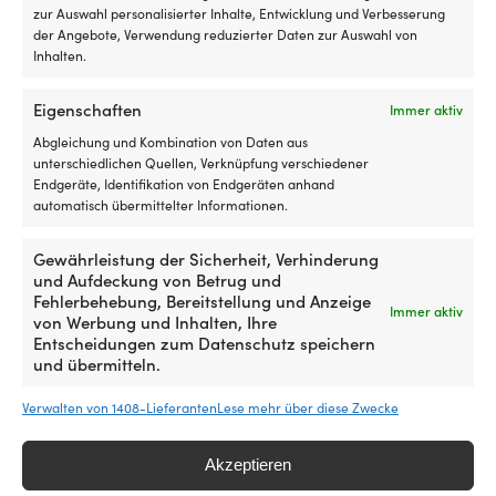
Jetzt kaufen, später vergleichen.
Unsere
zur Auswahl personalisierter Inhalte, Entwicklung und Verbesserung
Preisgarantie ist ganz einfach: Wir gleichen die
der Angebote, Verwendung reduzierter Daten zur Auswahl von
Preise aller Shops weltweit an. Du kannst also
Inhalten.
ganz entspannt jetzt einkaufen – findest du den
Artikel innerhalb von 14 Tagen bei einem anderen
Eigenschaften
Immer aktiv
Händler günstiger, passen wir den Preis im
Abgleichung und Kombination von Daten aus
Nachhinein an. Keine komplizierten Bedingungen.
unterschiedlichen Quellen, Verknüpfung verschiedener
Endgeräte, Identifikation von Endgeräten anhand
automatisch übermittelter Informationen.
Mehr über unsere Preisgarantie
erfahren
Gewährleistung der Sicherheit, Verhinderung
und Aufdeckung von Betrug und
Fehlerbehebung, Bereitstellung und Anzeige
Immer aktiv
von Werbung und Inhalten, Ihre
Entscheidungen zum Datenschutz speichern
und übermitteln.
Verwalten von 1408-Lieferanten
Lese mehr über diese Zwecke
Akzeptieren