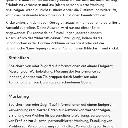
Erlebnis zu verbessern und um (nicht) personalisierte Werbung
anzuzeigen. Wenn du nicht zustimmst oder die Zustimmung widerrufst,
kann dies bestimmte Merkmale und Funktionen beeinträchtigen.
Klicke unten, um dem oben Gesagten zuzustimmen oder eine detaillierte
Auswahl zu treffen. Deine Auswahl wird nur auf dieser Seite
angewendet. Du kannst deine Einstellungen jederzeit ändern,
Duschbeutel, 19 liter, schwarz
Duschbeutel Plastimo, 19 Liter,
einschließlich des Widerrufs deiner Einwilligung, indem du die
schwarz
Schaltflächen in der Cookie-Richtlinie verwendest oder auf die
1 VORRÄTIG (KANN
Schaltfläche "Einwilligung verwalten" am unteren Bildschirmrand klickst.
NACHBESTELLT WERDEN)
VERFÜGBAR BEI
15,54
€
NACHBESTELLUNG
Statistiken
16,46
€
MwSt. inkl.
MwSt. inkl.
Speichern von oder Zugriff auf Informationen auf einem Endgerät,
Messung der Werbeleistung, Messung der Performance von
Inhalten, Analyse von Zielgruppen durch Statistiken oder
Kombinationen von Daten aus verschiedenen Quellen.
Marketing
Speichern von oder Zugriff auf Informationen auf einem Endgerät,
Verwendung reduzierter Daten zur Auswahl von Werbeanzeigen,
Die einfachste Preisgarantie der
Erstellung von Profilen für personalisierte Werbung, Verwendung
Welt!
von Profilen zur Auswahl personalisierter Werbung, Erstellung von
Profilen zur Personalisierung von Inhalten, Verwendung von Profilen