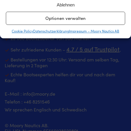
Ablehnen
Optionen verwalten
Schwedens größter Shop für Bootszubehör – jetzt auch
in Deutschland
Cookie Policy
Datenschutzerklärung
Impressum – Moory Nautics AB
25 000 Bootszubehör von 500 Marken
4.7 / 5 auf Trustpilot
Sehr zufriedene Kunden –
‚
Bestellungen vor 12:30 Uhr: Versand am selben Tag,
Lieferung in 2 Tagen
Echte Bootsexperten helfen dir vor und nach dem
Kauf!
E-Mail :
info@moory.de
Telefon :
+46 8251
546
Wir sprechen Englisch und Schwedisch
© Moory Nautics AB.
EU-USt-Nummer: SE559238939801.