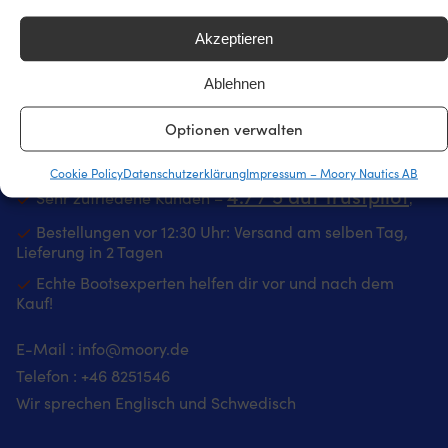
Akzeptieren
Ablehnen
Schwedens größter Shop für Bootszubehör – jetzt auch
in Deutschland
Optionen verwalten
25 000 Bootszubehör von 500 Marken
Cookie Policy
Datenschutzerklärung
Impressum – Moory Nautics AB
4.7 / 5 auf Trustpilot
Sehr zufriedene Kunden –
‚
Bestellungen vor 12:30 Uhr: Versand am selben Tag,
Lieferung in 2 Tagen
Echte Bootsexperten helfen dir vor und nach dem
Kauf!
E-Mail :
info@moory.de
Telefon :
+46 8251
546
Wir sprechen Englisch und Schwedisch