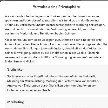
Verwalte deine Privatsphäre
Wir verwenden Technologien wie Cookies, um Geräteinformationen zu
Kontrollpanel für Schalter /
Kontrollpanel für
speichern und/oder darauf zuzugreifen. Wir tun dies, um das Browsing-
Kontakt Exalto Wiper Control
Scheibenwischermotor Roca
Erlebnis zu verbessern und um (nicht) personalisierte Werbung anzuzeigen.
Retro
Wiper Control System, für 5
Wenn du nicht zustimmst oder die Zustimmung widerrufst, kann dies
Scheibenwischermotoren (W10
bestimmte Merkmale und Funktionen beeinträchtigen.
VERFÜGBAR BEI
/ W12 / W25 / W38 / W38L /
NACHBESTELLUNG
Klicke unten, um dem oben Gesagten zuzustimmen oder eine detaillierte
W50)
59,99
€
Auswahl zu treffen. Deine Auswahl wird nur auf dieser Seite angewendet. Du
kannst deine Einstellungen jederzeit ändern, einschließlich des Widerrufs
VERFÜGBAR BEI
MwSt. inkl.
deiner Einwilligung, indem du die Schaltflächen in der Cookie-Richtlinie
NACHBESTELLUNG
529,99
€
verwendest oder auf die Schaltfläche "Einwilligung verwalten" am unteren
Bildschirmrand klickst.
MwSt. inkl.
Statistiken
Speichern von oder Zugriff auf Informationen auf einem Endgerät,
Messung der Werbeleistung, Messung der Performance von Inhalten,
Analyse von Zielgruppen durch Statistiken oder Kombinationen von
Daten aus verschiedenen Quellen.
Die einfachste Preisgarantie der
Marketing