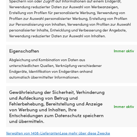
Welt!
Speichern von oder Zugriff auf Informationen auf einem Endgerät,
Verwendung reduzierter Daten zur Auswahl von Werbeanzeigen,
Jetzt kaufen, später vergleichen.
Unsere
Erstellung von Profilen für personalisierte Werbung, Verwendung von
Preisgarantie ist ganz einfach: Wir gleichen die
Profilen zur Auswahl personalisierter Werbung, Erstellung von Profilen
Preise aller Shops weltweit an. Du kannst also
zur Personalisierung von Inhalten, Verwendung von Profilen zur Auswahl
personalisierter Inhalte, Entwicklung und Verbesserung der Angebote,
ganz entspannt jetzt einkaufen – findest du den
Verwendung reduzierter Daten zur Auswahl von Inhalten.
Artikel innerhalb von 14 Tagen bei einem anderen
Händler günstiger, passen wir den Preis im
Eigenschaften
Nachhinein an. Keine komplizierten Bedingungen.
Immer aktiv
Abgleichung und Kombination von Daten aus
unterschiedlichen Quellen, Verknüpfung verschiedener
Mehr über unsere Preisgarantie
Endgeräte, Identifikation von Endgeräten anhand
erfahren
automatisch übermittelter Informationen.
Gewährleistung der Sicherheit, Verhinderung
und Aufdeckung von Betrug und
Fehlerbehebung, Bereitstellung und Anzeige
Immer aktiv
von Werbung und Inhalten, Ihre
Entscheidungen zum Datenschutz speichern
und übermitteln.
Verwalten von 1408-Lieferanten
Lese mehr über diese Zwecke