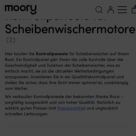
Für das Boot
—
Scheibenwischer
—
Kontrollpaneele
Kontrollpaneele für
Scheibenwischermotore
Suchen
nach:
(2)
Kontrollpaneele
Hier kaufen Sie
für Scheibenwischer auf Ihrem
Boot. Ein Kontrollpanel gibt Ihnen die volle Kontrolle über die
Geschwindigkeit und Funktion der Scheibenwischer, was es
einfach macht, sie an die aktuellen Wetterbedingungen
anzupassen. Investieren Sie in ein Qualitätskontrollpanel und
stellen Sie sicher, dass Ihre Sicht immer optimal ist, unabhängig
vom Wetter.
Wir verkaufen Kontrollpaneele der bekannten Marke Roca –
sorgfältig ausgewählt und von hoher Qualität. Natürlich zu
wirklich guten Preisen (mit
Preisgarantie
) und unglaublich
schnellen Lieferungen.