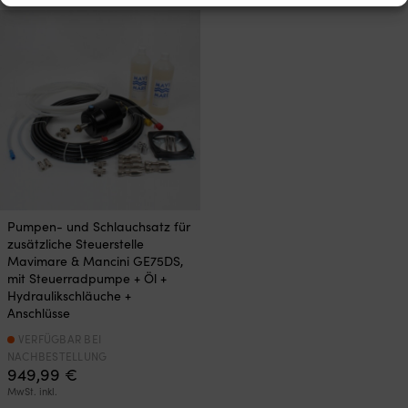
Pumpen- und Schlauchsatz für
zusätzliche Steuerstelle
Mavimare & Mancini GE75DS,
mit Steuerradpumpe + Öl +
Hydraulikschläuche +
Anschlüsse
VERFÜGBAR BEI
NACHBESTELLUNG
949,99
€
MwSt. inkl.