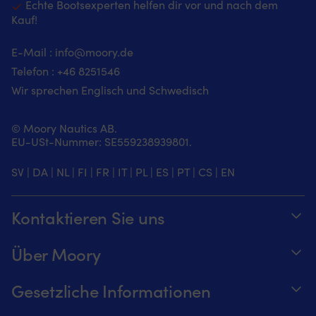
Echte Bootsexperten helfen dir vor und nach dem
Kauf!
E-Mail :
info@moory.de
Telefon :
+46 8251
546
Wir sprechen Englisch und Schwedisch
© Moory Nautics AB.
EU-USt-Nummer: SE559238939801.
SV
|
DA
|
NL
|
FI
|
FR
|
IT
|
PL
|
ES
|
PT
|
CS
|
EN
Kontaktieren Sie uns
Telefonzeiten täglich von 8 – 20 Uhr.
Über Moory
+46 8251546 – Schwedisch oder Englisch
Über us
Gesetzliche Informationen
Senden Sie uns eine E-Mail an
Werde ein Affiliate für Moory
Verfolge deine Bestellung