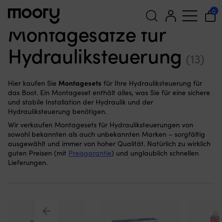
Für das Boot
—
Steuerung
—
Hydrauliksteuerung
—
0
Montagesatz
Montagesätze für
Suchen
Hydrauliksteuerung
nach:
(13)
Montagesets
Hier kaufen Sie
für Ihre Hydrauliksteuerung für
das Boot. Ein Montageset enthält alles, was Sie für eine sichere
und stabile Installation der Hydraulik und der
Hydrauliksteuerung benötigen.
Wir verkaufen Montagesets für Hydrauliksteuerungen von
sowohl bekannten als auch unbekannten Marken – sorgfältig
ausgewählt und immer von hoher Qualität. Natürlich zu wirklich
guten Preisen (mit
Preisgarantie
) und unglaublich schnellen
Lieferungen.