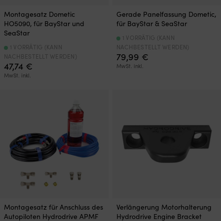
Montagesatz Dometic
Gerade Panelfassung Dometic,
HO5090, für BayStar und
für BayStar & SeaStar
SeaStar
1 VORRÄTIG (KANN
1 VORRÄTIG (KANN
NACHBESTELLT WERDEN)
79,99
€
NACHBESTELLT WERDEN)
47,74
€
MwSt. inkl.
MwSt. inkl.
Montagesatz für Anschluss des
Verlängerung Motorhalterung
Autopiloten Hydrodrive APMF
Hydrodrive Engine Bracket