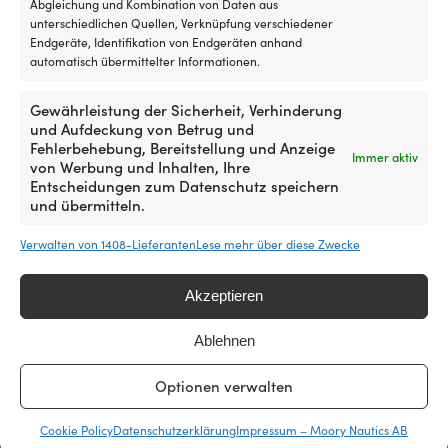
Abgleichung und Kombination von Daten aus
unterschiedlichen Quellen, Verknüpfung verschiedener
Endgeräte, Identifikation von Endgeräten anhand
automatisch übermittelter Informationen.
Gewährleistung der Sicherheit, Verhinderung
und Aufdeckung von Betrug und
Fehlerbehebung, Bereitstellung und Anzeige
Immer aktiv
von Werbung und Inhalten, Ihre
Entscheidungen zum Datenschutz speichern
und übermitteln.
Verwalten von 1408-Lieferanten
Lese mehr über diese Zwecke
Pumpen- und Schlauchsatz für
Hubbegrenzung Dometic
zusätzliche Steuerstation
HA5472, für Hydraulikzylinder
Hydrodrive Second Station Kit
HC5345-3
Akzeptieren
TL2-30 MRA, mit
VERFÜGBAR BEI
Steuerradpumpe + Öl +
NACHBESTELLUNG
Ablehnen
Hydraulikschläuche +
339,99
€
Anschlüsse
MwSt. inkl.
Optionen verwalten
2 VORRÄTIG
799,99
€
Cookie Policy
Datenschutzerklärung
Impressum – Moory Nautics AB
MwSt. inkl.