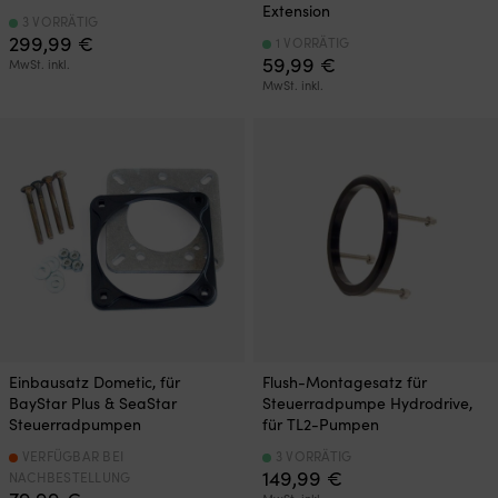
Extension
3 VORRÄTIG
299,99
€
1 VORRÄTIG
59,99
€
MwSt. inkl.
MwSt. inkl.
Einbausatz Dometic, für
Flush-Montagesatz für
BayStar Plus & SeaStar
Steuerradpumpe Hydrodrive,
Steuerradpumpen
für TL2-Pumpen
VERFÜGBAR BEI
3 VORRÄTIG
149,99
€
NACHBESTELLUNG