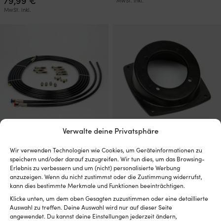
79,99
€
MwSt. inkl.
MwSt. inkl.
Verwalte deine Privatsphäre
Montagesatz für Anschluss des
Montagesatz für
Wir verwenden Technologien wie Cookies, um Geräteinformationen zu
Autopiloten Mavimare &
Steuerradpumpe Mavimare &
speichern und/oder darauf zuzugreifen. Wir tun dies, um das Browsing-
Mancini X.370
Mancini X.346, für GM2-
Erlebnis zu verbessern und um (nicht) personalisierte Werbung
MRA01/03/04
VERFÜGBAR BEI
anzuzeigen. Wenn du nicht zustimmst oder die Zustimmung widerrufst,
NACHBESTELLUNG
VERFÜGBAR BEI
kann dies bestimmte Merkmale und Funktionen beeinträchtigen.
339,99
€
NACHBESTELLUNG
Klicke unten, um dem oben Gesagten zuzustimmen oder eine detaillierte
139,99
€
MwSt. inkl.
Auswahl zu treffen. Deine Auswahl wird nur auf dieser Seite
MwSt. inkl.
angewendet. Du kannst deine Einstellungen jederzeit ändern,