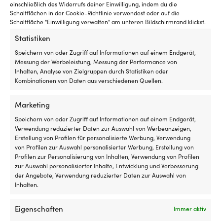
einschließlich des Widerrufs deiner Einwilligung, indem du die
Schaltflächen in der Cookie-Richtlinie verwendest oder auf die
Schaltfläche "Einwilligung verwalten" am unteren Bildschirmrand klickst.
Statistiken
Speichern von oder Zugriff auf Informationen auf einem Endgerät,
Messung der Werbeleistung, Messung der Performance von
Inhalten, Analyse von Zielgruppen durch Statistiken oder
Kombinationen von Daten aus verschiedenen Quellen.
Marketing
Speichern von oder Zugriff auf Informationen auf einem Endgerät,
Pumpen- & Schlauchsatz für
Montagesatz für ältere
Verwendung reduzierter Daten zur Auswahl von Werbeanzeigen,
zusätzliche Steuerstation
suzukimotoren Hydrodrive
Erstellung von Profilen für personalisierte Werbung, Verwendung
Hydrodrive Second Station Kit
Extention Kit Suzuki
von Profilen zur Auswahl personalisierter Werbung, Erstellung von
TL1-16 MRA, mit
1 VORRÄTIG
Profilen zur Personalisierung von Inhalten, Verwendung von Profilen
Steuerradpumpe + Öl +
219,99
€
zur Auswahl personalisierter Inhalte, Entwicklung und Verbesserung
Hydraulikschläuche +
MwSt. inkl.
der Angebote, Verwendung reduzierter Daten zur Auswahl von
Anschlüsse
Inhalten.
2 VORRÄTIG
549,99
€
Eigenschaften
Immer aktiv
MwSt. inkl.