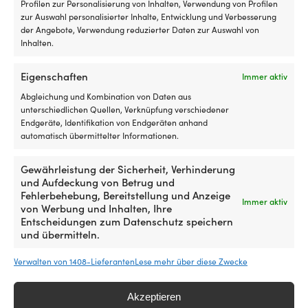
Profilen zur Personalisierung von Inhalten, Verwendung von Profilen
zur Auswahl personalisierter Inhalte, Entwicklung und Verbesserung
der Angebote, Verwendung reduzierter Daten zur Auswahl von
Inhalten.
Eigenschaften
Immer aktiv
Abgleichung und Kombination von Daten aus
Zündkappe & Kabel NGK
unterschiedlichen Quellen, Verknüpfung verschiedener
YD05F
Endgeräte, Identifikation von Endgeräten anhand
4 VORRÄTIG (KANN
automatisch übermittelter Informationen.
NACHBESTELLT WERDEN)
10,02
€
Gewährleistung der Sicherheit, Verhinderung
MwSt. inkl.
und Aufdeckung von Betrug und
Fehlerbehebung, Bereitstellung und Anzeige
Immer aktiv
von Werbung und Inhalten, Ihre
Entscheidungen zum Datenschutz speichern
und übermitteln.
Verwalten von 1408-Lieferanten
Lese mehr über diese Zwecke
Die einfachste Preisgarantie der
Akzeptieren
Welt!