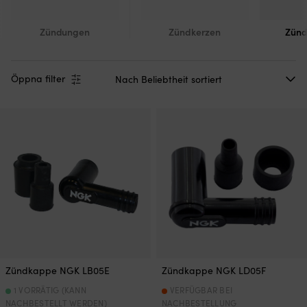
Zündungen
Zündkerzen
Zün
Öppna filter
Zündkappe NGK LB05E
Zündkappe NGK LD05F
1 VORRÄTIG (KANN
VERFÜGBAR BEI
NACHBESTELLT WERDEN)
NACHBESTELLUNG