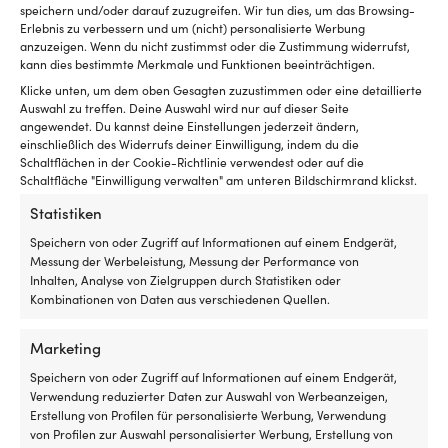
speichern und/oder darauf zuzugreifen. Wir tun dies, um das Browsing-
Erlebnis zu verbessern und um (nicht) personalisierte Werbung
anzuzeigen. Wenn du nicht zustimmst oder die Zustimmung widerrufst,
kann dies bestimmte Merkmale und Funktionen beeinträchtigen.
Klicke unten, um dem oben Gesagten zuzustimmen oder eine detaillierte
Auswahl zu treffen. Deine Auswahl wird nur auf dieser Seite
angewendet. Du kannst deine Einstellungen jederzeit ändern,
einschließlich des Widerrufs deiner Einwilligung, indem du die
Schaltflächen in der Cookie-Richtlinie verwendest oder auf die
Schaltfläche "Einwilligung verwalten" am unteren Bildschirmrand klickst.
Statistiken
Zündkappe & Kabel NGK CR1
Zündkappe NGK LB05EZ
SD05FM 50
Speichern von oder Zugriff auf Informationen auf einem Endgerät,
5 VORRÄTIG (KANN
Messung der Werbeleistung, Messung der Performance von
1 VORRÄTIG (KANN
NACHBESTELLT WERDEN)
Inhalten, Analyse von Zielgruppen durch Statistiken oder
7,26
€
NACHBESTELLT WERDEN)
Kombinationen von Daten aus verschiedenen Quellen.
23,82
€
MwSt. inkl.
MwSt. inkl.
Marketing
Speichern von oder Zugriff auf Informationen auf einem Endgerät,
Verwendung reduzierter Daten zur Auswahl von Werbeanzeigen,
Erstellung von Profilen für personalisierte Werbung, Verwendung
von Profilen zur Auswahl personalisierter Werbung, Erstellung von