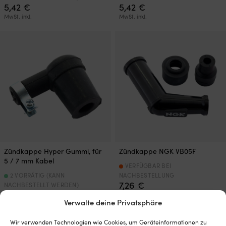
5,42
€
5,42
€
MwSt. inkl.
MwSt. inkl.
Zündkappe Hyper Gummi, für
Zündkappe NGK VB05F
5 / 7 mm Kabel
VERFÜGBAR BEI
2 VORRÄTIG (KANN
NACHBESTELLUNG
7,26
€
NACHBESTELLT WERDEN)
3,58
€
MwSt. inkl.
Verwalte deine Privatsphäre
MwSt. inkl.
Wir verwenden Technologien wie Cookies, um Geräteinformationen zu