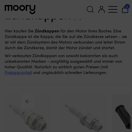
Für den Motor
—
Ersatzteile
—
Zündungen
—
Zündkappen
0
Zündkappen
(7)
Suchen
Zündkappen
Hier kaufen Sie
für den Motor Ihres Bootes. Eine
nach:
Zündkappe ist die Kappe, die Sie auf die Zündkerze setzen – sie
ist mit dem Zündsystem des Motors verbunden und leitet Strom
durch die Zündkerze, damit der Motor zündet und startet.
Wir verkaufen Zündkappen von sowohl bekannten als auch
unbekannten Marken – sorgfältig ausgewählt und immer von
hoher Qualität. Natürlich zu wirklich guten Preisen (mit
Preisgarantie
) und unglaublich schnellen Lieferungen.