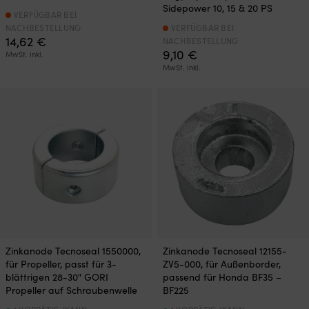
Sidepower 10, 15 & 20 PS
VERFÜGBAR BEI
NACHBESTELLUNG
VERFÜGBAR BEI
14,62
€
NACHBESTELLUNG
9,10
€
MwSt. inkl.
MwSt. inkl.
Zinkanode Tecnoseal 1550000,
Zinkanode Tecnoseal 12155-
für Propeller, passt für 3-
ZV5-000, für Außenborder,
blättrigen 28-30″ GORI
passend für Honda BF35 –
Propeller auf Schraubenwelle
BF225