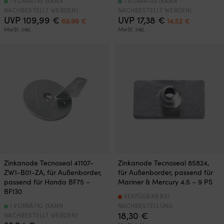
1 VORRÄTIG (KANN
1 VORRÄTIG (KANN
NACHBESTELLT WERDEN)
NACHBESTELLT WERDEN)
Ursprünglicher
Aktueller
Ursprünglicher
Aktueller
UVP
109,99
€
UVP
17,38
€
69,99
€
14,52
€
Preis
Preis
Preis
Preis
MwSt. inkl.
MwSt. inkl.
war:
ist:
war:
ist:
109,99 €
69,99 €.
17,38 €
14,52 €.
Zinkanode Tecnoseal 41107-
Zinkanode Tecnoseal 85824,
ZW1-B01-ZA, für Außenborder,
für Außenborder, passend für
passend für Honda BF75 –
Mariner & Mercury 4.5 – 9 PS
BF130
VERFÜGBAR BEI
1 VORRÄTIG (KANN
NACHBESTELLUNG
18,30
€
NACHBESTELLT WERDEN)