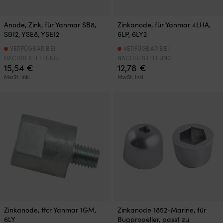
Anode, Zink, für Yanmar SB8,
Zinkanode, für Yanmar 4LHA,
SB12, YSE8, YSE12
6LP, 6LY2
VERFÜGBAR BEI
VERFÜGBAR BEI
NACHBESTELLUNG
NACHBESTELLUNG
15,54
€
12,78
€
MwSt. inkl.
MwSt. inkl.
Zinkanode, ffcr Yanmar 1GM,
Zinkanode 1852-Marine, für
6LY
Bugpropeller, passt zu