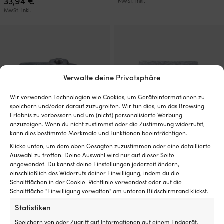
33,94
€
MwSt. inkl.
MwSt. inkl.
Verwalte deine Privatsphäre
Wir verwenden Technologien wie Cookies, um Geräteinformationen zu
speichern und/oder darauf zuzugreifen. Wir tun dies, um das Browsing-
Erlebnis zu verbessern und um (nicht) personalisierte Werbung
anzuzeigen. Wenn du nicht zustimmst oder die Zustimmung widerrufst,
kann dies bestimmte Merkmale und Funktionen beeinträchtigen.
Zinkanode Tecnoseal 47820, für
Zinkanode Tecnoseal 09411, für
Klicke unten, um dem oben Gesagten zuzustimmen oder eine detaillierte
Außenborder, passend für
Außenborder, passend für
Auswahl zu treffen. Deine Auswahl wird nur auf dieser Seite
Mariner & Mercury 20 PS
Mariner & Mercury 4.5 – 7 PS
angewendet. Du kannst deine Einstellungen jederzeit ändern,
einschließlich des Widerrufs deiner Einwilligung, indem du die
1 VORRÄTIG (KANN
VERFÜGBAR BEI
Schaltflächen in der Cookie-Richtlinie verwendest oder auf die
NACHBESTELLT WERDEN)
NACHBESTELLUNG
Schaltfläche "Einwilligung verwalten" am unteren Bildschirmrand klickst.
Ursprünglicher
Aktueller
UVP
21,06
€
13,70
€
20,27
€
Preis
Preis
MwSt. inkl.
MwSt. inkl.
Statistiken
war:
ist:
Speichern von oder Zugriff auf Informationen auf einem Endgerät,
21,06 €
20,27 €.