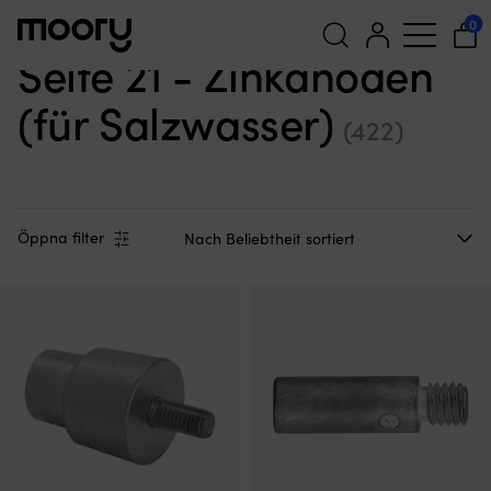
Für den Motor
—
Wartungsteile
—
Anoden
—
Zinkanoden
—
0
Seite 21
Seite 21 - Zinkanoden
Suchen
(für Salzwasser)
nach:
(422)
Öppna filter