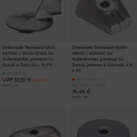
Zinkanode Tecnoseal 5512-
Zinkanode Tecnoseal 55320-
587D00 / 55120-87801, für
98600 / 5030267, für
Außenborder, passend für
Außenborder, passend für
Suzuki 4-Takt, 50 – 70 PS
Suzuki, Johnson & Evinrude 4 &
5 PS
1 VORRÄTIG
Ursprünglicher
Aktueller
UVP
32,10
€
VERFÜGBAR BEI
28,95
€
Preis
Preis
NACHBESTELLUNG
MwSt. inkl.
war:
ist:
16,46
€
32,10 €
28,95 €.
MwSt. inkl.