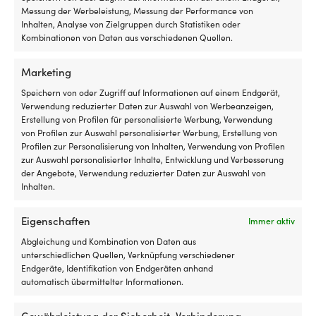
Messung der Werbeleistung, Messung der Performance von
Inhalten, Analyse von Zielgruppen durch Statistiken oder
Kombinationen von Daten aus verschiedenen Quellen.
Marketing
Speichern von oder Zugriff auf Informationen auf einem Endgerät,
Verwendung reduzierter Daten zur Auswahl von Werbeanzeigen,
Erstellung von Profilen für personalisierte Werbung, Verwendung
von Profilen zur Auswahl personalisierter Werbung, Erstellung von
Profilen zur Personalisierung von Inhalten, Verwendung von Profilen
zur Auswahl personalisierter Inhalte, Entwicklung und Verbesserung
Zinkanode Tecnoseal 387-
Zinkanode Tecnoseal, für
der Angebote, Verwendung reduzierter Daten zur Auswahl von
60218-1, für Außenborder,
Außenborder, passend für
Inhalten.
passend für Tohatsu 40 – 50
Mercury 80-140 PS
PS & Nissan 40 PS
1 VORRÄTIG (KANN
Eigenschaften
Immer aktiv
1 VORRÄTIG (KANN
NACHBESTELLT WERDEN)
Ursprünglicher
Aktueller
UVP
33,02
€
NACHBESTELLT WERDEN)
29,15
€
Abgleichung und Kombination von Daten aus
Ursprünglicher
Aktueller
Preis
Preis
UVP
17,38
€
14,52
€
MwSt. inkl.
unterschiedlichen Quellen, Verknüpfung verschiedener
Preis
Preis
war:
ist:
MwSt. inkl.
Endgeräte, Identifikation von Endgeräten anhand
war:
ist:
33,02 €
29,15 €.
automatisch übermittelter Informationen.
17,38 €
14,52 €.
Outlet!
Gewährleistung der Sicherheit, Verhinderung