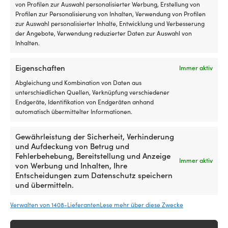
von Profilen zur Auswahl personalisierter Werbung, Erstellung von
Kraftstoff-, Wasser- &
Kraftstoff-, Wasser- &
Profilen zur Personalisierung von Inhalten, Verwendung von Profilen
Fäkalientank /
Fäkalientank /
zur Auswahl personalisierter Inhalte, Entwicklung und Verbesserung
Grauwassertank Nuova Rade
Grauwassertank Nuova Rade
der Angebote, Verwendung reduzierter Daten zur Auswahl von
Diablo Smart Tank, 70 Liter,
Diablo Smart Tank, 93 Liter,
Inhalten.
ohne Deckel, 950 x 360 x 230
ohne Deckel, 950 x 360 x 305
mm, HDPE (Polyethylen), weiß
mm, HDPE (Polyethylen), weiß
Eigenschaften
Immer aktiv
1 VORRÄTIG (KANN
1 VORRÄTIG (KANN
Abgleichung und Kombination von Daten aus
NACHBESTELLT WERDEN)
NACHBESTELLT WERDEN)
unterschiedlichen Quellen, Verknüpfung verschiedener
129,99
€
149,99
€
Endgeräte, Identifikation von Endgeräten anhand
MwSt. inkl.
MwSt. inkl.
automatisch übermittelter Informationen.
Gewährleistung der Sicherheit, Verhinderung
und Aufdeckung von Betrug und
Fehlerbehebung, Bereitstellung und Anzeige
Immer aktiv
von Werbung und Inhalten, Ihre
Entscheidungen zum Datenschutz speichern
und übermitteln.
Verwalten von 1408-Lieferanten
Lese mehr über diese Zwecke