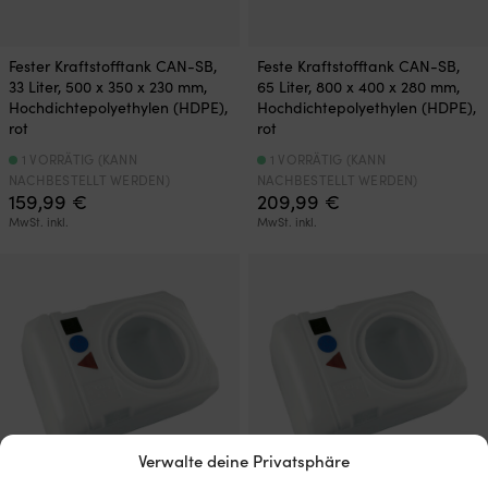
Fester Kraftstofftank CAN-SB,
Feste Kraftstofftank CAN-SB,
33 Liter, 500 x 350 x 230 mm,
65 Liter, 800 x 400 x 280 mm,
Hochdichtepolyethylen (HDPE),
Hochdichtepolyethylen (HDPE),
rot
rot
1 VORRÄTIG (KANN
1 VORRÄTIG (KANN
NACHBESTELLT WERDEN)
NACHBESTELLT WERDEN)
159,99
€
209,99
€
MwSt. inkl.
MwSt. inkl.
Verwalte deine Privatsphäre