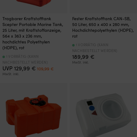
Tragbarer Kraftstofftank
Fester Kraftstofftank CAN-SB,
Scepter Portable Marine Tank,
50 Liter, 650 x 400 x 280 mm,
25 Liter, mit Kraftstoffanzeige,
Hochdichtepolyethylen (HDPE),
564 x 363 x 236 mm,
rot
hochdichtes Polyethylen
1 VORRÄTIG (KANN
(HDPE), rot
NACHBESTELLT WERDEN)
189,99
€
1 VORRÄTIG (KANN
NACHBESTELLT WERDEN)
MwSt. inkl.
Ursprünglicher
Aktueller
UVP
129,99
€
109,99
€
Preis
Preis
MwSt. inkl.
war:
ist:
129,99 €
109,99 €.