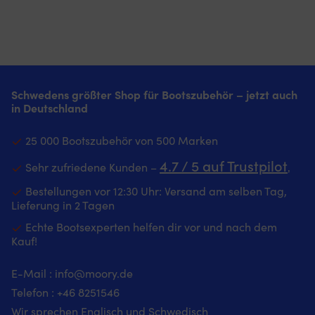
Schwedens größter Shop für Bootszubehör – jetzt auch
in Deutschland
25 000 Bootszubehör von 500 Marken
4.7 / 5 auf Trustpilot
Sehr zufriedene Kunden –
‚
Bestellungen vor 12:30 Uhr: Versand am selben Tag,
Lieferung in 2 Tagen
Echte Bootsexperten helfen dir vor und nach dem
Kauf!
E-Mail :
info@moory.de
Telefon :
+46 8251
546
Wir sprechen Englisch und Schwedisch