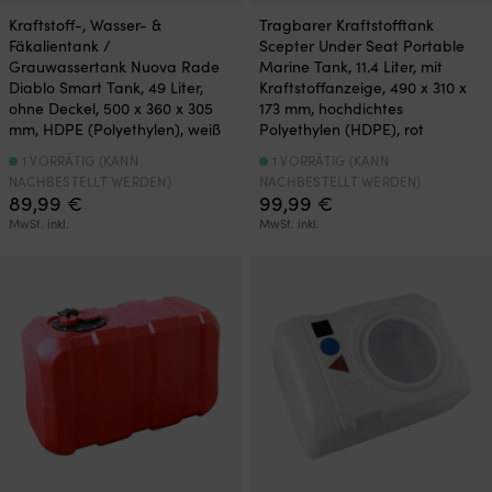
Kraftstoff-, Wasser- &
Tragbarer Kraftstofftank
Fäkalientank /
Scepter Under Seat Portable
Grauwassertank Nuova Rade
Marine Tank, 11.4 Liter, mit
Diablo Smart Tank, 49 Liter,
Kraftstoffanzeige, 490 x 310 x
ohne Deckel, 500 x 360 x 305
173 mm, hochdichtes
mm, HDPE (Polyethylen), weiß
Polyethylen (HDPE), rot
1 VORRÄTIG (KANN
1 VORRÄTIG (KANN
NACHBESTELLT WERDEN)
NACHBESTELLT WERDEN)
89,99
€
99,99
€
MwSt. inkl.
MwSt. inkl.