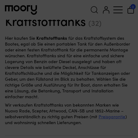
Für den Motor
—
Zubehöre
—
Kraftstoffsysteme
—
0
Kraftstofftanks
Kraftstofftanks
(32)
Suchen
nach:
Kraftstofftanks
Hier kaufen Sie
für das Kraftstoffsystem des
Bootes, egal ob Sie einen portablen Tank für den Außenborder
oder einen festen Kraftstofftank für die permanente Montage
wünschen. Kraftstofftanks sind für eine einfache und sichere
Lagerung von Benzin oder Diesel ausgelegt und haben oft
clevere Details wie belüftete Deckel, Anschlüsse für
Kraftstoffschläuche und die Möglichkeit für Tankanzeigen oder
Geber, um den Füllstand im Blick zu behalten. Wählen Sie die
richtige Größe und Ausführung für Ihr Boot, dann erhalten Sie
eine Lösung, die Betankung, Transport und Installation
einfacher macht.
Wir verkaufen Kraftstofftanks von bekannten Marken wie
Nuova Rade, Scepter, Attwood, CAN-SB und 1852-Marine –
selbstverständlich zu richtig guten Preisen (mit
Preisgarantie
)
und wahnsinnig schnellen Lieferungen.