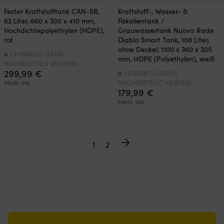
Fester Kraftstofftank CAN-SB,
Kraftstoff-, Wasser- &
62 Liter, 660 x 300 x 410 mm,
Fäkalientank /
Hochdichtepolyethylen (HDPE),
Grauwassertank Nuova Rade
rot
Diablo Smart Tank, 108 Liter,
ohne Deckel, 1100 x 360 x 305
1 VORRÄTIG (KANN
mm, HDPE (Polyethylen), weiß
NACHBESTELLT WERDEN)
299,99
€
1 VORRÄTIG (KANN
NACHBESTELLT WERDEN)
MwSt. inkl.
179,99
€
MwSt. inkl.
1
2