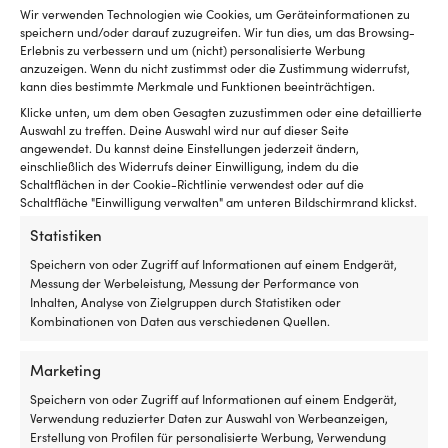
Wir verwenden Technologien wie Cookies, um Geräteinformationen zu
Kraftstoff-, Wasser- &
Kraftstoff-, Wasser- &
speichern und/oder darauf zuzugreifen. Wir tun dies, um das Browsing-
Fäkalientank /
Fäkalientank /
Erlebnis zu verbessern und um (nicht) personalisierte Werbung
Grauwassertank Nuova Rade
Grauwassertank Nuova Rade
anzuzeigen. Wenn du nicht zustimmst oder die Zustimmung widerrufst,
Diablo Smart Tank, 37 Liter,
Diablo Smart Tank, 48 Liter,
kann dies bestimmte Merkmale und Funktionen beeinträchtigen.
ohne Deckel, 500 x 360 x 230
ohne Deckel, 650 x 360 x 230
Klicke unten, um dem oben Gesagten zuzustimmen oder eine detaillierte
mm, HDPE (Polyethylen), weiß
mm, HDPE (Polyethylen), weiß
Auswahl zu treffen. Deine Auswahl wird nur auf dieser Seite
VERFÜGBAR BEI
1 VORRÄTIG (KANN
angewendet. Du kannst deine Einstellungen jederzeit ändern,
NACHBESTELLUNG
NACHBESTELLT WERDEN)
einschließlich des Widerrufs deiner Einwilligung, indem du die
79,99
€
89,99
€
Schaltflächen in der Cookie-Richtlinie verwendest oder auf die
Schaltfläche "Einwilligung verwalten" am unteren Bildschirmrand klickst.
MwSt. inkl.
MwSt. inkl.
Statistiken
Speichern von oder Zugriff auf Informationen auf einem Endgerät,
Messung der Werbeleistung, Messung der Performance von
Inhalten, Analyse von Zielgruppen durch Statistiken oder
Kombinationen von Daten aus verschiedenen Quellen.
Marketing
Speichern von oder Zugriff auf Informationen auf einem Endgerät,
Verwendung reduzierter Daten zur Auswahl von Werbeanzeigen,
Erstellung von Profilen für personalisierte Werbung, Verwendung