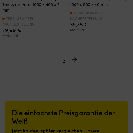
Temp, mit Folie, 1000 x 400 x 7
1000 x 500 x 40 mm
mm
VERFÜGBAR BEI
VERFÜGBAR BEI
NACHBESTELLUNG
35,78
€
NACHBESTELLUNG
79,99
€
MwSt. inkl.
MwSt. inkl.
1
2
Die einfachste Preisgarantie der
Welt!
Jetzt kaufen, später vergleichen.
Unsere