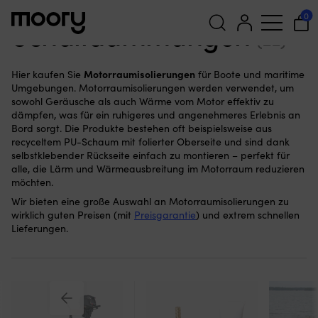
Für den Motor
—
Zubehöre
—
Schalldämmungen
0
Schalldämmungen
(22)
Suchen
Motorraumisolierungen
Hier kaufen Sie
für Boote und maritime
nach:
Umgebungen. Motorraumisolierungen werden verwendet, um
sowohl Geräusche als auch Wärme vom Motor effektiv zu
dämpfen, was für ein ruhigeres und angenehmeres Erlebnis an
Bord sorgt. Die Produkte bestehen oft beispielsweise aus
recyceltem PU-Schaum mit folierter Oberseite und sind dank
selbstklebender Rückseite einfach zu montieren – perfekt für
alle, die Lärm und Wärmeausbreitung im Motorraum reduzieren
möchten.
Wir bieten eine große Auswahl an Motorraumisolierungen zu
wirklich guten Preisen (mit
Preisgarantie
) und extrem schnellen
Lieferungen.