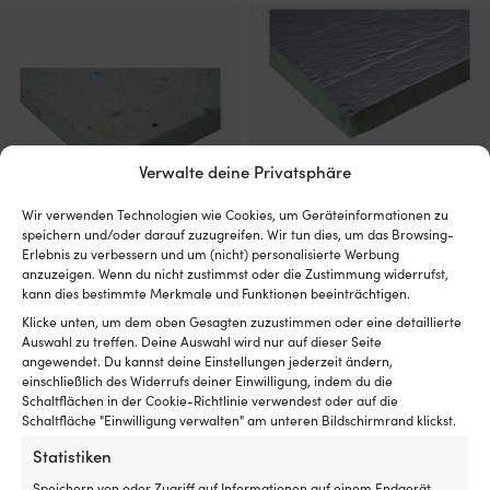
Verwalte deine Privatsphäre
Wir verwenden Technologien wie Cookies, um Geräteinformationen zu
speichern und/oder darauf zuzugreifen. Wir tun dies, um das Browsing-
Erlebnis zu verbessern und um (nicht) personalisierte Werbung
Motorraumisolierung Isoflock,
Motorraumisolierung Isoflock,
anzuzeigen. Wenn du nicht zustimmst oder die Zustimmung widerrufst,
1000 x 500 x 30 mm
mit Folie, selbstklebend, 1000 x
kann dies bestimmte Merkmale und Funktionen beeinträchtigen.
500 x 40 mm
VERFÜGBAR BEI
Klicke unten, um dem oben Gesagten zuzustimmen oder eine detaillierte
NACHBESTELLUNG
1 VORRÄTIG (KANN
Auswahl zu treffen. Deine Auswahl wird nur auf dieser Seite
27,50
€
NACHBESTELLT WERDEN)
angewendet. Du kannst deine Einstellungen jederzeit ändern,
47,74
€
einschließlich des Widerrufs deiner Einwilligung, indem du die
MwSt. inkl.
Schaltflächen in der Cookie-Richtlinie verwendest oder auf die
MwSt. inkl.
Schaltfläche "Einwilligung verwalten" am unteren Bildschirmrand klickst.
Statistiken
Speichern von oder Zugriff auf Informationen auf einem Endgerät,