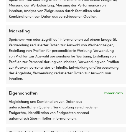
Messung der Werbeleistung, Messung der Performance von
Inhalten, Analyse von Zielgruppen durch Statistiken oder
Kombinationen von Daten aus verschiedenen Quellen.
Marketing
Speichern von oder Zugriff auf Informationen auf einem Endgerät,
Verwendung reduzierter Daten zur Auswahl von Werbeanzeigen,
Erstellung von Profilen für personalisierte Werbung, Verwendung
Motorraumisolierung Isoflock,
Aluminiumklebeband für
von Profilen zur Auswahl personalisierter Werbung, Erstellung von
mit Folie, selbstklebend, 1000 x
Motorraumisolierung, 50 Meter
Profilen zur Personalisierung von Inhalten, Verwendung von Profilen
500 x 30 mm
x 50 mm
zur Auswahl personalisierter Inhalte, Entwicklung und Verbesserung
der Angebote, Verwendung reduzierter Daten zur Auswahl von
VERFÜGBAR BEI
1 VORRÄTIG (KANN
Inhalten.
NACHBESTELLUNG
NACHBESTELLT WERDEN)
40,38
€
37,62
€
MwSt. inkl.
MwSt. inkl.
Eigenschaften
Immer aktiv
Abgleichung und Kombination von Daten aus
unterschiedlichen Quellen, Verknüpfung verschiedener
Endgeräte, Identifikation von Endgeräten anhand
automatisch übermittelter Informationen.