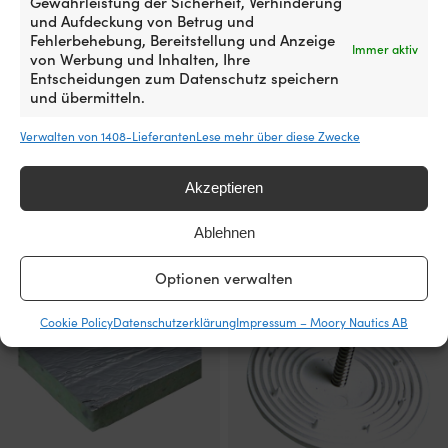
Gewährleistung der Sicherheit, Verhinderung
und Aufdeckung von Betrug und
Fehlerbehebung, Bereitstellung und Anzeige
Immer aktiv
von Werbung und Inhalten, Ihre
Entscheidungen zum Datenschutz speichern
und übermitteln.
Motorraumisolierung Isoflock,
Motorraumisolierung Isoboat,
Verwalten von 1408-Lieferanten
Lese mehr über diese Zwecke
mit Folie, 1000 x 500 x 40 mm
mit Folie, 1000 x 600 x 32 mm
VERFÜGBAR BEI
VERFÜGBAR BEI
Akzeptieren
NACHBESTELLUNG
NACHBESTELLUNG
36,70
€
99,99
€
Ablehnen
MwSt. inkl.
MwSt. inkl.
Optionen verwalten
Cookie Policy
Datenschutzerklärung
Impressum – Moory Nautics AB