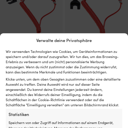
Verwalte deine Privatsphäre
Notausleine
Notausleine Johnson/Evinrude/OMC
Wir verwenden Technologien wie Cookies, um Geräteinformationen zu
Honda/Johnson/Evinrude/OMC
1 VORRÄTIG (KANN NACHBESTELLT
speichern und/oder darauf zuzugreifen. Wir tun dies, um das Browsing-
2 VORRÄTIG (KANN NACHBESTELLT
WERDEN)
Erlebnis zu verbessern und um (nicht) personalisierte Werbung
10,02
€
WERDEN)
anzuzeigen. Wenn du nicht zustimmst oder die Zustimmung widerrufst,
10,02
€
MwSt. inkl.
kann dies bestimmte Merkmale und Funktionen beeinträchtigen.
MwSt. inkl.
Klicke unten, um dem oben Gesagten zuzustimmen oder eine detaillierte
Auswahl zu treffen. Deine Auswahl wird nur auf dieser Seite
angewendet. Du kannst deine Einstellungen jederzeit ändern,
einschließlich des Widerrufs deiner Einwilligung, indem du die
Schaltflächen in der Cookie-Richtlinie verwendest oder auf die
Schaltfläche "Einwilligung verwalten" am unteren Bildschirmrand klickst.
Statistiken
Speichern von oder Zugriff auf Informationen auf einem Endgerät,
Messung der Werbeleistung, Messung der Performance von