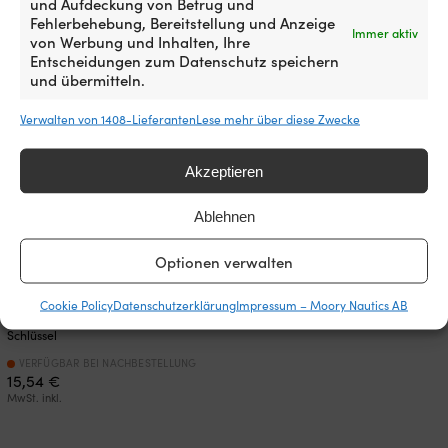
und Aufdeckung von Betrug und
1 VORRÄTIG (KANN NACHBESTELLT
VERFÜGBAR BEI NACHBESTELLUNG
43,14
€
Fehlerbehebung, Bereitstellung und Anzeige
WERDEN)
Immer aktiv
Ursprünglicher
Aktueller
UVP
14,62
€
MwSt. inkl.
von Werbung und Inhalten, Ihre
13,55
€
Preis
Preis
MwSt. inkl.
Entscheidungen zum Datenschutz speichern
war:
ist:
und übermitteln.
14,62 €
13,55 €.
Verwalten von 1408-Lieferanten
Lese mehr über diese Zwecke
Akzeptieren
Ablehnen
Optionen verwalten
Cookie Policy
Datenschutzerklärung
Impressum – Moory Nautics AB
Notausleine Attwood Universal, 7
Schlüssel
VERFÜGBAR BEI NACHBESTELLUNG
15,54
€
MwSt. inkl.