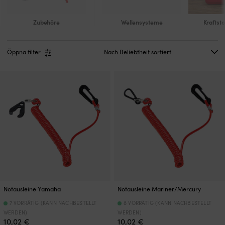
Zubehöre
Wellensysteme
Kraftst
Öppna filter
Notausleine Yamaha
Notausleine Mariner/Mercury
7 VORRÄTIG (KANN NACHBESTELLT
8 VORRÄTIG (KANN NACHBESTELLT
WERDEN)
WERDEN)
10,02
€
10,02
€