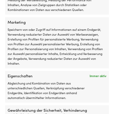
Inhalten, Analyse von Zielgruppen durch Statistiken oder
Kombinationen von Daten aus verschiedenen Quellen.
Notausleine Tohatsu
Notausleine Universal, mit Belastung,
Marketing
12 V, 15 A
1 VORRÄTIG (KANN NACHBESTELLT
Speichern von oder Zugriff auf Informationen auf einem Endgerät,
1 VORRÄTIG
WERDEN)
Verwendung reduzierter Daten zur Auswahl von Werbeanzeigen,
17,38
€
10,02
€
Erstellung von Profilen für personalisierte Werbung, Verwendung
MwSt. inkl.
MwSt. inkl.
von Profilen zur Auswahl personalisierter Werbung, Erstellung von
Profilen zur Personalisierung von Inhalten, Verwendung von Profilen
zur Auswahl personalisierter Inhalte, Entwicklung und Verbesserung
der Angebote, Verwendung reduzierter Daten zur Auswahl von
Inhalten.
Eigenschaften
Immer aktiv
Abgleichung und Kombination von Daten aus
unterschiedlichen Quellen, Verknüpfung verschiedener
Endgeräte, Identifikation von Endgeräten anhand
automatisch übermittelter Informationen.
Notausleine Universal, 7 Schlüssel
Notausleine JOBE Emergency Cord
Gewährleistung der Sicherheit, Verhinderung