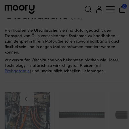
Für den Motor
—
Zubehöre
—
Schläuche
—
Ölschläuche
0
Ölschläuche
(38)
Suchen
Ölschläuche.
Hier kaufen Sie
Sie sind dafür gedacht, den
nach:
Transport von Öl in verschiedenen Systemen zu handhaben –
zum Beispiel in Ihrem Motor. Sie sollen sowohl haltbar als auch
flexibel sein und in engen Motorenräumen montiert werden
können.
Wir verkaufen Ölschläuche von bekannten Marken wie Hoses
Technology – natürlich zu wirklich guten Preisen (mit
Preisgarantie
) und unglaublich schnellen Lieferungen.