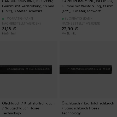
CARBUPOMP/10NL, ISO R1307,
CARBUPOMP/10NL, ISO R1307,
Gummi mit Verstärkung, 16 mm
Gummi mit Verstärkung, 13 mm
(5/8″), 3 Meter, schwarz
(1/2″), 3 Meter, schwarz
1 VORRÄTIG (KANN
1 VORRÄTIG (KANN
NACHBESTELLT WERDEN)
NACHBESTELLT WERDEN)
31,18
€
22,90
€
MwSt. inkl.
MwSt. inkl.
Ölschlauch / Kraftstoffschlauch
Ölschlauch / Kraftstoffschlauch
/ Saugschlauch Hoses
/ Saugschlauch Hoses
Technology
Technology