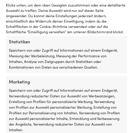
(5/8″), 10 Meter, schwarz
(1/4″), 3 Meter, schwarz
Klicke unten, um dem oben Gesagten zuzustimmen oder eine detaillierte
VERFÜGBAR BEI
VERFÜGBAR BEI
Auswahl zu treffen. Deine Auswahl wird nur auf dieser Seite
NACHBESTELLUNG
NACHBESTELLUNG
angewendet. Du kannst deine Einstellungen jederzeit ändern,
99,99
€
18,30
€
einschließlich des Widerrufs deiner Einwilligung, indem du die
Schaltflächen in der Cookie-Richtlinie verwendest oder auf die
MwSt. inkl.
MwSt. inkl.
Schaltfläche "Einwilligung verwalten" am unteren Bildschirmrand klickst.
Statistiken
Speichern von oder Zugriff auf Informationen auf einem Endgerät,
Messung der Werbeleistung, Messung der Performance von
Inhalten, Analyse von Zielgruppen durch Statistiken oder
Kombinationen von Daten aus verschiedenen Quellen.
Marketing
Speichern von oder Zugriff auf Informationen auf einem Endgerät,
Verwendung reduzierter Daten zur Auswahl von Werbeanzeigen,
Erstellung von Profilen für personalisierte Werbung, Verwendung
Ölschlauch / Kraftstoffschlauch
Frischwasserschlauch /
von Profilen zur Auswahl personalisierter Werbung, Erstellung von
/ Saugschlauch Hoses
Ölschlauch, PVC-Schlauch,
Profilen zur Personalisierung von Inhalten, Verwendung von Profilen
Technology
Food Quality, 19 mm (3/4″), 3
zur Auswahl personalisierter Inhalte, Entwicklung und Verbesserung
CARBUPOMP/10NL, ISO R1307,
Meter, transparent
der Angebote, Verwendung reduzierter Daten zur Auswahl von
Gummi mit Verstärkung, 25 mm
Inhalten.
VERFÜGBAR BEI