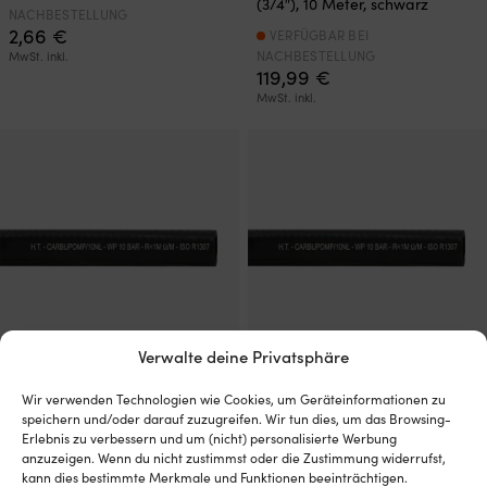
(3/4″), 10 Meter, schwarz
NACHBESTELLUNG
2,66
€
VERFÜGBAR BEI
NACHBESTELLUNG
MwSt. inkl.
119,99
€
MwSt. inkl.
Verwalte deine Privatsphäre
Ölschlauch / Kraftstoffschlauch
Ölschlauch / Kraftstoffschlauch
Wir verwenden Technologien wie Cookies, um Geräteinformationen zu
/ Saugschlauch Hoses
/ Saugschlauch Hoses
speichern und/oder darauf zuzugreifen. Wir tun dies, um das Browsing-
Technology
Technology
Erlebnis zu verbessern und um (nicht) personalisierte Werbung
CARBUPOMP/10NL, ISO R1307,
CARBUPOMP/10NL, ISO R1307,
anzuzeigen. Wenn du nicht zustimmst oder die Zustimmung widerrufst,
Gummi mit Verstärkung, 16 mm
Gummi mit Verstärkung, 6 mm
kann dies bestimmte Merkmale und Funktionen beeinträchtigen.