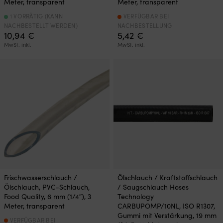
Meter, transparent
Meter, transparent
1 VORRÄTIG (KANN
VERFÜGBAR BEI
NACHBESTELLT WERDEN)
NACHBESTELLUNG
10,94
€
5,42
€
MwSt. inkl.
MwSt. inkl.
Frischwasserschlauch /
Ölschlauch / Kraftstoffschlauch
Ölschlauch, PVC-Schlauch,
/ Saugschlauch Hoses
Food Quality, 6 mm (1/4″), 3
Technology
Meter, transparent
CARBUPOMP/10NL, ISO R1307,
Gummi mit Verstärkung, 19 mm
VERFÜGBAR BEI