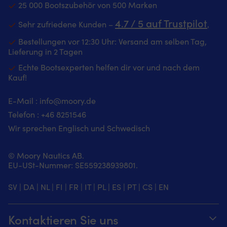
25 000 Bootszubehör von 500 Marken
4.7 / 5 auf Trustpilot
Sehr zufriedene Kunden –
‚
Bestellungen vor 12:30 Uhr: Versand am selben Tag,
Lieferung in 2 Tagen
Echte Bootsexperten helfen dir vor und nach dem
Kauf!
E-Mail :
info@moory.de
Telefon :
+46 8251
546
Wir sprechen Englisch und Schwedisch
© Moory Nautics AB.
EU-USt-Nummer: SE559238939801.
SV
|
DA
|
NL
|
FI
|
FR
|
IT
|
PL
|
ES
|
PT
|
CS
|
EN
Kontaktieren Sie uns