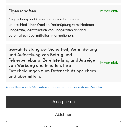
(1″), 2 Meter, schwarz
NACHBESTELLUNG
19,22
€
VERFÜGBAR BEI
Eigenschaften
Immer aktiv
NACHBESTELLUNG
MwSt. inkl.
Abgleichung und Kombination von Daten aus
37,62
€
unterschiedlichen Quellen, Verknüpfung verschiedener
MwSt. inkl.
Endgeräte, Identifikation von Endgeräten anhand
automatisch übermittelter Informationen.
Gewährleistung der Sicherheit, Verhinderung
und Aufdeckung von Betrug und
Fehlerbehebung, Bereitstellung und Anzeige
Immer aktiv
von Werbung und Inhalten, Ihre
Entscheidungen zum Datenschutz speichern
und übermitteln.
Verwalten von 1408-Lieferanten
Lese mehr über diese Zwecke
Frischwasserschlauch /
Ölschlauch / Kraftstoffschlauch
Akzeptieren
Ölschlauch, PVC-Schlauch,
/ Saugschlauch Hoses
Food Quality, 10 mm (25/64″),
Technology
Ablehnen
10 Meter, transparent
CARBUPOMP/10NL, ISO R1307,
Gummi mit Verstärkung, 10 mm
VERFÜGBAR BEI