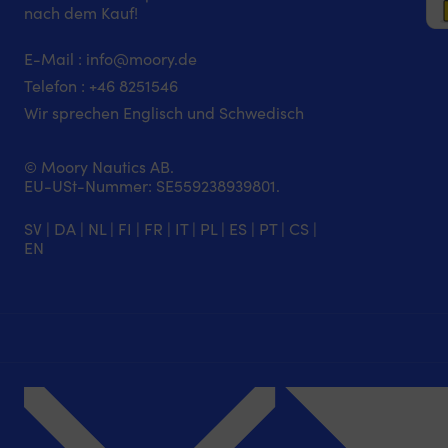
nach dem Kauf!
E-Mail :
info@moory.de
Telefon :
+46 8251
546
Wir sprechen Englisch und Schwedisch
© Moory Nautics AB.
EU-USt-Nummer: SE559238939801.
SV
|
DA
|
NL
|
FI
|
FR
|
IT
|
PL
|
ES
|
PT
|
CS
|
EN