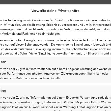
Verwalte deine Privatsphäre
nden Technologien wie Cookies, um Geräteinformationen zu speichern und/oder
n. Wir tun dies, um das Browsing-Erlebnis zu verbessern und um (nicht) personali
nzuzeigen. Wenn du nicht zustimmst oder die Zustimmung widerrufst, kann dies
 Merkmale und Funktionen beeinträchtigen.
ten, um dem oben Gesagten zuzustimmen oder eine detaillierte Auswahl zu treffe
ird nur auf dieser Seite angewendet. Du kannst deine Einstellungen jederzeit änd
lich des Widerrufs deiner Einwilligung, indem du die Schaltflächen in der Cookie-R
 oder auf die Schaltfläche "Einwilligung verwalten" am unteren Bildschirmrand kl
iken
!
rn von oder Zugriff auf Informationen auf einem Endgerät, Messung der Werbelei
 der Performance von Inhalten, Analyse von Zielgruppen durch Statistiken oder
st ganz einfach: Wir gleichen die Preise aller Shops
tionen von Daten aus verschiedenen Quellen.
fen – findest du den Artikel innerhalb von 14 Tagen bei
s im Nachhinein an. Keine komplizierten Bedingungen.
ting
rn von oder Zugriff auf Informationen auf einem Endgerät, Verwendung reduziert
r Auswahl von Werbeanzeigen, Erstellung von Profilen für personalisierte Werbu
ng von Profilen zur Auswahl personalisierter Werbung, Erstellung von Profilen z