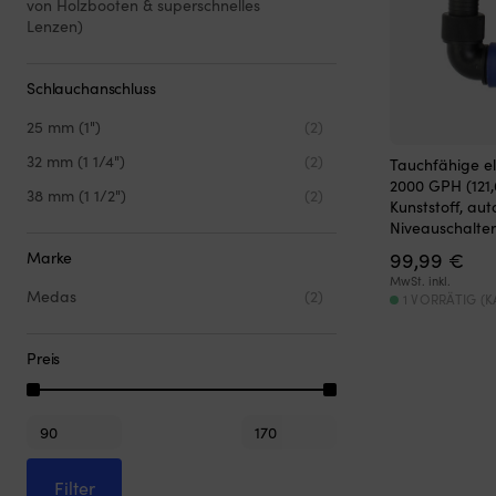
von Holzbooten & superschnelles
Lenzen)
Schlauchanschluss
25 mm (1")
(2)
32 mm (1 1/4")
(2)
Tauchfähige e
2000 GPH (121,6
38 mm (1 1/2")
(2)
Kunststoff, aut
Niveauschalter
99,99
€
Marke
MwSt. inkl.
Medas
(2)
1 VORRÄTIG (
Preis
Min.
Max.
Preis
Preis
Filter