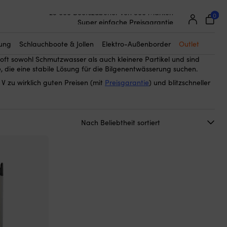
0
25 000 Bootszubehör von 500 Marken
230 V
r
für eine effektive und leistungsstarke Entwässerung von
Super einfache Preisgarantie
r in anderen Bereichen. Bilgenpumpen für 230 V werden häufig
Begeisterte Kunden – 4,7/5 bei Trustpilot
apazität und einen zuverlässigen Betrieb mit Netzanschluss
tung
Schlauchboote & Jollen
Elektro-Außenborder
Outlet
alien wie Kunststoff und Edelstahl erhältlich. Diese Pumpen sind
oft sowohl Schmutzwasser als auch kleinere Partikel und sind
, die eine stabile Lösung für die Bilgenentwässerung suchen.
V zu wirklich guten Preisen (mit
Preisgarantie
) und blitzschneller