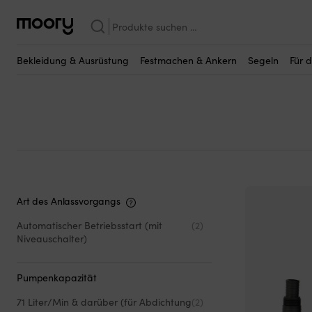
230 V
Suchen
Länspumpar - 230 V
nach:
(2)
Bekleidung & Ausrüstung
Festmachen & Ankern
Segeln
Für 
Art des Anlassvorgangs
Automatischer Betriebsstart (mit
(2)
Niveauschalter)
Pumpenkapazität
71 Liter/Min & darüber (für Abdichtung
(2)