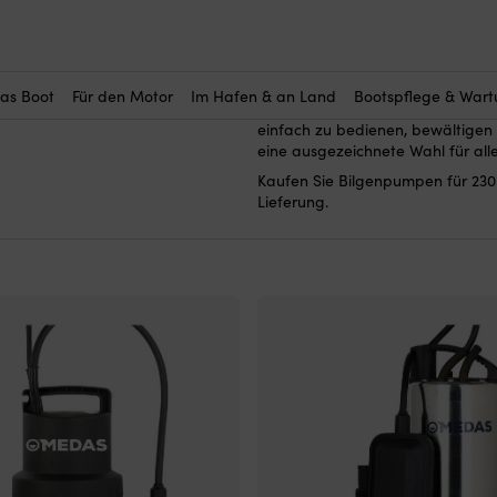
Hier kaufen Sie Bilgenpumpen fü
Wasser in Booten, an Stegen ode
eingesetzt, wenn Sie eine hohe K
das Boot
Für den Motor
Im Hafen & an Land
Bootspflege & War
benötigen, und sie sind in Materi
einfach zu bedienen, bewältigen 
eine ausgezeichnete Wahl für alle
Kaufen Sie Bilgenpumpen für 230 
Lieferung.