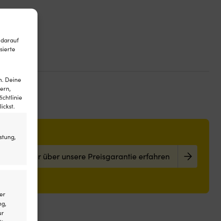
 darauf
sierte
n. Deine
ern,
ichtlinie
ickst.
stung,
Mehr über unsere Preisgarantie erfahren
er
ng,
ur