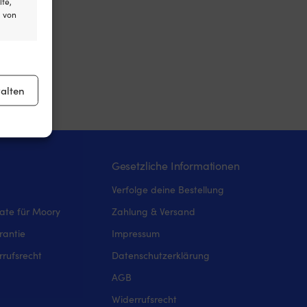
lte,
l von
er aktiv
alten
er aktiv
Gesetzliche Informationen
Verfolge deine Bestellung
iate für Moory
Zahlung & Versand
rantie
Impressum
rufsrecht
Datenschutzerklärung
AGB
Widerrufsrecht