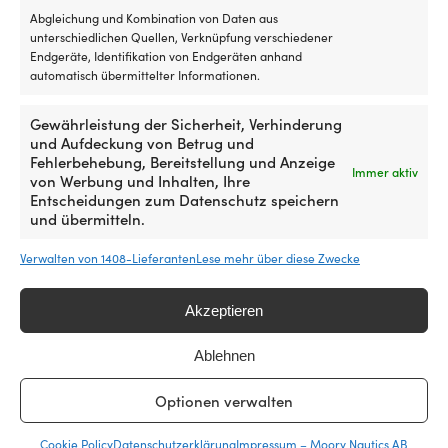
war:
ist:
war:
ist:
Abgleichung und Kombination von Daten aus
199,99 €
189,99 €.
199,99 €
169,9
unterschiedlichen Quellen, Verknüpfung verschiedener
Endgeräte, Identifikation von Endgeräten anhand
automatisch übermittelter Informationen.
Gewährleistung der Sicherheit, Verhinderung
und Aufdeckung von Betrug und
Fehlerbehebung, Bereitstellung und Anzeige
Immer aktiv
von Werbung und Inhalten, Ihre
Entscheidungen zum Datenschutz speichern
und übermitteln.
Segeljacke Helly Hansen Crew
Segeljacke Helly Hansen Crew
Verwalten von 1408-Lieferanten
Lese mehr über diese Zwecke
2.0, Navy, Herren
Hooded Midlayer 2.0, Navy,
Damen
Ursprünglicher
Aktueller
UVP
179,99
€
149,99
€
Akzeptieren
Preis
Preis
Ursprünglich
Aktuel
UVP
199,99
€
169,99
€
war:
ist:
Preis
Preis
179,99 €
149,99 €.
war:
ist:
Ablehnen
199,99 €
169,9
Optionen verwalten
Cookie Policy
Datenschutzerklärung
Impressum – Moory Nautics AB