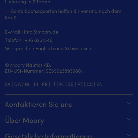
Lieferung in 2 Tagen
Echte Bootsexperten helfen dir vor und nach dem
Kauf!
E-Mail :
info@moory.de
Telefon :
+46 8251
546
Wir sprechen Englisch und Schwedisch
© Moory Nautics AB.
EU-USt-Nummer: SE559238939801.
SV
|
DA
|
NL
|
FI
|
FR
|
IT
|
PL
|
ES
|
PT
|
CS
|
EN
Kontaktieren Sie uns
Telefonzeiten täglich von 8 – 20 Uhr.
Über Moory
+46 8251546 – Schwedisch oder Englisch
Über us
Gesetzliche Informationen