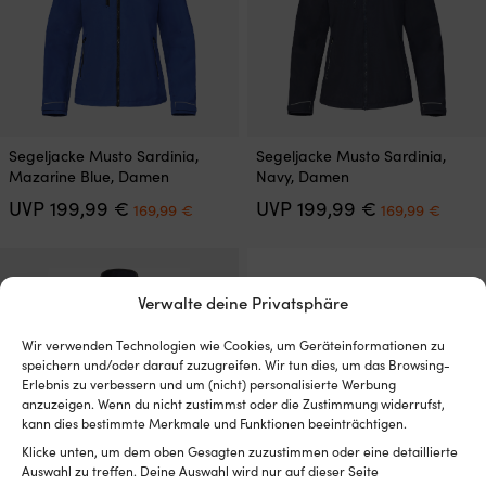
Produktseite
Produktseite
gewählt
gewählt
werden
werden
Dieses
Dieses
Segeljacke Musto Sardinia,
Segeljacke Musto Sardinia,
Produkt
Produkt
Mazarine Blue, Damen
Navy, Damen
weist
weist
Ursprünglicher
Aktueller
Ursprünglich
Aktuel
UVP
199,99
€
UVP
199,99
€
mehrere
mehrere
169,99
€
169,99
€
Preis
Preis
Preis
Preis
Varianten
Varianten
war:
ist:
war:
ist:
auf.
auf.
199,99 €
169,99 €.
199,99 €
169,9
Die
Die
Optionen
Optionen
Verwalte deine Privatsphäre
können
können
auf
auf
Wir verwenden Technologien wie Cookies, um Geräteinformationen zu
der
der
speichern und/oder darauf zuzugreifen. Wir tun dies, um das Browsing-
Produktseite
Produktseite
Erlebnis zu verbessern und um (nicht) personalisierte Werbung
gewählt
gewählt
anzuzeigen. Wenn du nicht zustimmst oder die Zustimmung widerrufst,
werden
werden
kann dies bestimmte Merkmale und Funktionen beeinträchtigen.
Klicke unten, um dem oben Gesagten zuzustimmen oder eine detaillierte
Auswahl zu treffen. Deine Auswahl wird nur auf dieser Seite