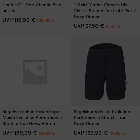
Dieses
Dieses
Hoodie Gill Dart Atlantic Blue,
T-Shirt Marine Classics Lily
Produkt
Produkt
unisex
Classic Striped Tee Light Pink /
weist
weist
Navy, Damen
Ursprünglicher
Aktueller
UVP
119,99
€
mehrere
mehrere
109,99
€
Preis
Preis
Ursprünglicher
Aktueller
UVP
27,50
€
Varianten
Varianten
16,47
€
war:
ist:
Preis
Preis
auf.
auf.
119,99 €
109,99 €.
war:
ist:
Die
Die
27,50 €
16,47 €.
Optionen
Optionen
können
können
auf
auf
der
der
Produktseite
Produktseite
gewählt
gewählt
werden
werden
Dieses
Dieses
Segelhose ohne Hosenträger
Segelshorts Musto Evolution
Produkt
Produkt
Musto Evolution Performance
Performance Stretch, True
weist
weist
Stretch, True Navy, Herren
Navy, Damen
mehrere
mehrere
Ursprünglicher
Aktueller
Ursprünglich
Aktuel
UVP
169,99
€
UVP
139,99
€
Varianten
Varianten
139,99
€
119,99
€
Preis
Preis
Preis
Preis
auf.
auf.