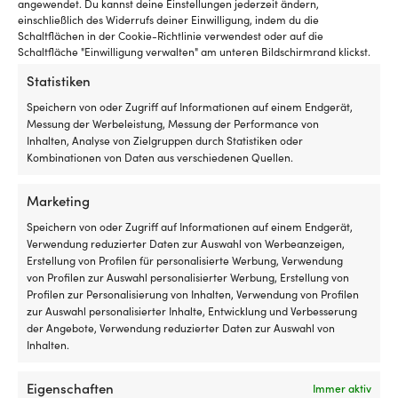
angewendet. Du kannst deine Einstellungen jederzeit ändern,
Dieses
Dieses
Fleecejacke Musto Evo
Poloshirt Musto Original Short-
einschließlich des Widerrufs deiner Einwilligung, indem du die
Produkt
Produkt
Polartec 100GM, Navy, Damen
Sleeve Polo Mazarine Blue,
Schaltflächen in der Cookie-Richtlinie verwendest oder auf die
weist
weist
Herren
Schaltfläche "Einwilligung verwalten" am unteren Bildschirmrand klickst.
Ursprünglicher
Aktueller
UVP
89,99
€
mehrere
mehrere
69,99
€
Preis
Preis
Ursprüngliche
Aktuell
UVP
59,99
€
Varianten
Varianten
48,75
€
Statistiken
war:
ist:
Preis
Preis
auf.
auf.
89,99 €
69,99 €.
war:
ist:
Speichern von oder Zugriff auf Informationen auf einem Endgerät,
Die
Die
59,99 €
48,75 €
Messung der Werbeleistung, Messung der Performance von
Optionen
Optionen
Inhalten, Analyse von Zielgruppen durch Statistiken oder
können
können
Kombinationen von Daten aus verschiedenen Quellen.
auf
auf
der
der
Produktseite
Produktseite
Marketing
gewählt
gewählt
werden
werden
Speichern von oder Zugriff auf Informationen auf einem Endgerät,
Verwendung reduzierter Daten zur Auswahl von Werbeanzeigen,
Erstellung von Profilen für personalisierte Werbung, Verwendung
von Profilen zur Auswahl personalisierter Werbung, Erstellung von
Profilen zur Personalisierung von Inhalten, Verwendung von Profilen
zur Auswahl personalisierter Inhalte, Entwicklung und Verbesserung
Segeljacke Helly Hansen HP
Segeljacke Helly Hansen Crew
der Angebote, Verwendung reduzierter Daten zur Auswahl von
Racing LIFALOFT Bomber, Navy,
Hooded Midlayer 2.0, Washed
Inhalten.
Herren
Navy, Herren
Ursprünglicher
Aktueller
Ursprünglich
Aktuel
UVP
199,99
€
UVP
199,99
€
189,99
€
169,99
€
Eigenschaften
Immer aktiv
Preis
Preis
Preis
Preis