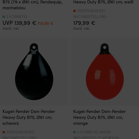
B75 (79 x Ø61 cm), Fendequip,
Heavy Duty B75, Ø61 cm, weiß
marineblau
VERFÜGBAR BEI
3 VORRÄTIG
NACHBESTELLUNG
Ursprünglicher
Aktueller
UVP
139,99
€
179,99
€
119,99
€
Preis
Preis
MwSt. inkl.
MwSt. inkl.
war:
ist:
139,99 €
119,99 €.
Kugel-Fender Dan-Fender
Kugel-Fender Dan-Fender
Heavy Duty B75, Ø61 cm,
Heavy Duty B75, Ø61 cm,
schwarz
orange
VERFÜGBAR BEI
2 VORRÄTIG (KANN
NACHBESTELLUNG
NACHBESTELLT WERDEN)