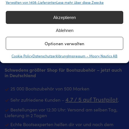
Verwalten von 1408-Lieferanten
Lese mehr über diese Zwecke
Akzeptieren
Ablehnen
Optionen verwalten
Cookie Policy
Datenschutzerklärung
Impressum – Moory Nautics AB
Schwedens größter Shop für Bootszubehör – jetzt auch
in Deutschland
25 000 Bootszubehör von 500 Marken
4.7 / 5 auf Trustpilot
Sehr zufriedene Kunden –
‚
Bestellungen vor 12:30 Uhr: Versand am selben Tag,
Lieferung in 2 Tagen
Echte Bootsexperten helfen dir vor und nach dem