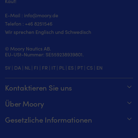
Kauf!
E-Mail :
info@moory.de
Telefon :
+46 8251
546
Wir sprechen Englisch und Schwedisch
© Moory Nautics AB.
EU-USt-Nummer: SE559238939801.
SV
|
DA
|
NL
|
FI
|
FR
|
IT
|
PL
|
ES
|
PT
|
CS
|
EN
Kontaktieren Sie uns
Telefonzeiten täglich von 8 – 20 Uhr.
Über Moory
+46 8251546 – Schwedisch oder Englisch
Über us
Gesetzliche Informationen
Senden Sie uns eine E-Mail an
Werde ein Affiliate für Moory
Verfolge deine Bestellung
info@moory.de