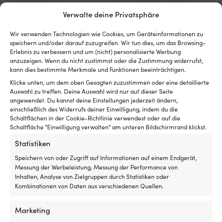
219,99
€
179,99
€
Verwalte deine Privatsphäre
MwSt. inkl.
MwSt. inkl.
Wir verwenden Technologien wie Cookies, um Geräteinformationen zu
speichern und/oder darauf zuzugreifen. Wir tun dies, um das Browsing-
Outlet!
Erlebnis zu verbessern und um (nicht) personalisierte Werbung
anzuzeigen. Wenn du nicht zustimmst oder die Zustimmung widerrufst,
kann dies bestimmte Merkmale und Funktionen beeinträchtigen.
Klicke unten, um dem oben Gesagten zuzustimmen oder eine detaillierte
Auswahl zu treffen. Deine Auswahl wird nur auf dieser Seite
angewendet. Du kannst deine Einstellungen jederzeit ändern,
einschließlich des Widerrufs deiner Einwilligung, indem du die
Schaltflächen in der Cookie-Richtlinie verwendest oder auf die
Schaltfläche "Einwilligung verwalten" am unteren Bildschirmrand klickst.
Statistiken
Fenderschutz für Kugelfender,
Speichern von oder Zugriff auf Informationen auf einem Endgerät,
B75 (79 x Ø61 cm), Fendequip,
Messung der Werbeleistung, Messung der Performance von
schwarz
Inhalten, Analyse von Zielgruppen durch Statistiken oder
2 VORRÄTIG
Kombinationen von Daten aus verschiedenen Quellen.
Ursprünglicher
Aktueller
UVP
139,99
€
119,99
€
Preis
Preis
MwSt. inkl.
war:
ist:
Marketing
139,99 €
119,99 €.