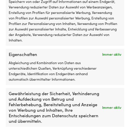
Speichern von oder Zugriff auf Informationen auf einem Endgerät,
Verwendung reduzierter Daten zur Auswahl von Werbeanzeigen,
Erstellung von Profilen für personalisierte Werbung, Verwendung
von Profilen zur Auswahl personalisierter Werbung, Erstellung von
Profilen zur Personalisierung von Inhalten, Verwendung von Profilen
zur Auswahl personalisierter Inhalte, Entwicklung und Verbesserung
Die einfachste Preisgarantie der
der Angebote, Verwendung reduzierter Daten zur Auswahl von
Inhalten.
Welt!
Jetzt kaufen, später vergleichen.
Unsere
Eigenschaften
Immer aktiv
Preisgarantie ist ganz einfach: Wir gleichen die
Abgleichung und Kombination von Daten aus
Preise aller Shops weltweit an. Du kannst also
unterschiedlichen Quellen, Verknüpfung verschiedener
ganz entspannt jetzt einkaufen – findest du den
Endgeräte, Identifikation von Endgeräten anhand
Artikel innerhalb von 14 Tagen bei einem anderen
automatisch übermittelter Informationen.
Händler günstiger, passen wir den Preis im
Nachhinein an. Keine komplizierten Bedingungen.
Gewährleistung der Sicherheit, Verhinderung
und Aufdeckung von Betrug und
Fehlerbehebung, Bereitstellung und Anzeige
Mehr über unsere Preisgarantie
Immer aktiv
von Werbung und Inhalten, Ihre
erfahren
Entscheidungen zum Datenschutz speichern
und übermitteln.