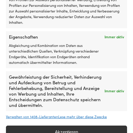
der
Profilen zur Personalisierung von Inhalten, Verwendung von Profilen
Produktseite
zur Auswahl personalisierter Inhalte, Entwicklung und Verbesserung
gewählt
der Angebote, Verwendung reduzierter Daten zur Auswahl von
werden
Inhalten.
Eigenschaften
Immer aktiv
Abgleichung und Kombination von Daten aus
unterschiedlichen Quellen, Verknüpfung verschiedener
Endgeräte, Identifikation von Endgeräten anhand
Schnorchelset BASE Dolphin
Tubeschleppleine BASE 2K, 18
automatisch übermittelter Informationen.
Yellow, One-Size Jugendliche
Meter, für 1 Person, gemischte
Farben (gelb/blau)
1 VORRÄTIG
Gewährleistung der Sicherheit, Verhinderung
22,90
€
3 VORRÄTIG
und Aufdeckung von Betrug und
18,30
€
MwSt. inkl.
Fehlerbehebung, Bereitstellung und Anzeige
MwSt. inkl.
Immer aktiv
von Werbung und Inhalten, Ihre
Entscheidungen zum Datenschutz speichern
und übermitteln.
Verwalten von 1408-Lieferanten
Lese mehr über diese Zwecke
Akzeptieren