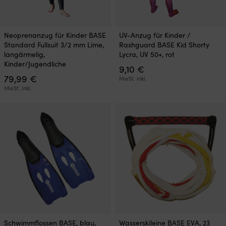
Dieses
Dieses
Neoprenanzug für Kinder BASE
UV-Anzug für Kinder /
Produkt
Produkt
Standard Fullsuit 3/2 mm Lime,
Rashguard BASE Kid Shorty
weist
weist
langärmelig,
Lycra, UV 50+, rot
mehrere
mehrere
Kinder/Jugendliche
9,10
€
Varianten
Varianten
79,99
€
auf.
auf.
MwSt. inkl.
Die
Die
MwSt. inkl.
Optionen
Optionen
können
können
auf
auf
der
der
Produktseite
Produktseite
gewählt
gewählt
werden
werden
Schwimmflossen BASE, blau,
Wasserskileine BASE EVA, 23