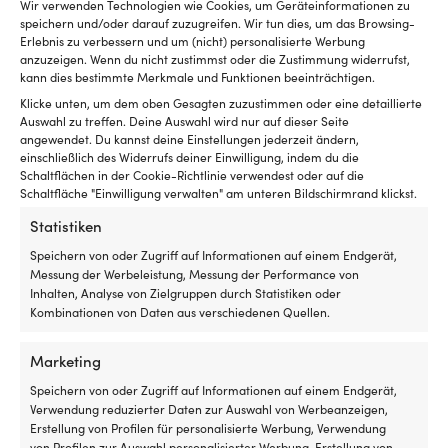
Preis
Preis
Varianten
Varianten
MwSt. inkl.
Wir verwenden Technologien wie Cookies, um Geräteinformationen zu
war:
ist:
auf.
auf.
speichern und/oder darauf zuzugreifen. Wir tun dies, um das Browsing-
99,99 €
89,99 €.
Die
Die
Erlebnis zu verbessern und um (nicht) personalisierte Werbung
Optionen
Optionen
anzuzeigen. Wenn du nicht zustimmst oder die Zustimmung widerrufst,
kann dies bestimmte Merkmale und Funktionen beeinträchtigen.
können
können
auf
auf
Klicke unten, um dem oben Gesagten zuzustimmen oder eine detaillierte
der
der
Auswahl zu treffen. Deine Auswahl wird nur auf dieser Seite
Produktseite
Produktseite
angewendet. Du kannst deine Einstellungen jederzeit ändern,
gewählt
gewählt
einschließlich des Widerrufs deiner Einwilligung, indem du die
werden
werden
Schaltflächen in der Cookie-Richtlinie verwendest oder auf die
Schaltfläche "Einwilligung verwalten" am unteren Bildschirmrand klickst.
Statistiken
Speichern von oder Zugriff auf Informationen auf einem Endgerät,
Dieses
Neoprenanzug BASE Standard
Schwimmflossen BASE, blau,
Messung der Werbeleistung, Messung der Performance von
Produkt
Shorty 2 mm Teal, kurzärmelig,
Größe 44 – 45 +
Inhalten, Analyse von Zielgruppen durch Statistiken oder
weist
Damen
Aufbewahrungstasche
Kombinationen von Daten aus verschiedenen Quellen.
mehrere
69,99
€
Varianten
4 VORRÄTIG
18,30
€
auf.
MwSt. inkl.
Marketing
Die
MwSt. inkl.
Speichern von oder Zugriff auf Informationen auf einem Endgerät,
Optionen
Verwendung reduzierter Daten zur Auswahl von Werbeanzeigen,
können
Erstellung von Profilen für personalisierte Werbung, Verwendung
auf
von Profilen zur Auswahl personalisierter Werbung, Erstellung von