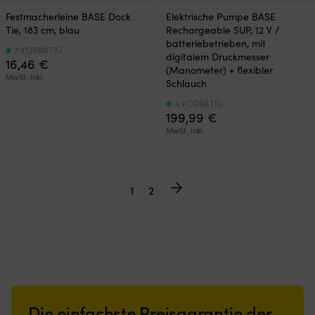
Festmacherleine BASE Dock
Elektrische Pumpe BASE
Tie, 183 cm, blau
Rechargeable SUP, 12 V /
batteriebetrieben, mit
7 VORRÄTIG
digitalem Druckmesser
16,46
€
(Manometer) + flexibler
MwSt. inkl.
Schlauch
4 VORRÄTIG
199,99
€
MwSt. inkl.
1
2
Die einfachste Preisgarantie der