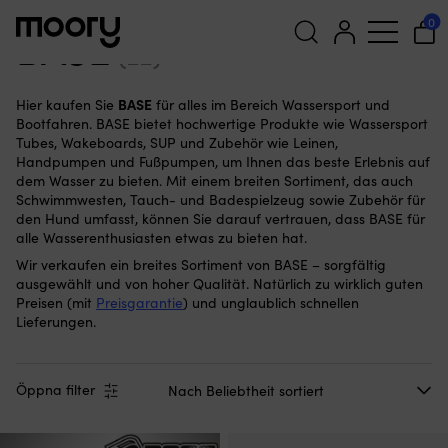
BASE
0
BASE
(22)
Suchen
BASE
Hier kaufen Sie
für alles im Bereich Wassersport und
nach:
Bootfahren. BASE bietet hochwertige Produkte wie Wassersport
Tubes, Wakeboards, SUP und Zubehör wie Leinen,
Handpumpen und Fußpumpen, um Ihnen das beste Erlebnis auf
dem Wasser zu bieten. Mit einem breiten Sortiment, das auch
Schwimmwesten, Tauch- und Badespielzeug sowie Zubehör für
den Hund umfasst, können Sie darauf vertrauen, dass BASE für
alle Wasserenthusiasten etwas zu bieten hat.
Wir verkaufen ein breites Sortiment von BASE – sorgfältig
ausgewählt und von hoher Qualität. Natürlich zu wirklich guten
Preisen (mit
Preisgarantie
) und unglaublich schnellen
Lieferungen.
Öppna filter