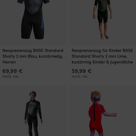
werden
Dieses
Dieses
Neoprenanzug BASE Standard
Neoprenanzug für Kinder BASE
Produkt
Produkt
Shorty 2 mm Blau, kurzärmelig,
Standard Shorty 2 mm Lime,
weist
weist
Herren
kurzärmig Kinder & Jugendliche
mehrere
mehrere
69,99
€
59,99
€
Varianten
Varianten
auf.
auf.
MwSt. inkl.
MwSt. inkl.
Die
Die
Optionen
Optionen
können
können
auf
auf
der
der
Produktseite
Produktseite
gewählt
gewählt
werden
werden