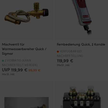
Mischventil für
Fernbedienung Quick, 2 Kanäle
Warmwasserbereiter Quick /
VERFÜGBAR BEI
Sigmar
NACHBESTELLUNG
119,99
€
2 VORRÄTIG (KANN
NACHBESTELLT WERDEN)
MwSt. inkl.
Ursprünglicher
Aktueller
UVP
119,99
€
99,99
€
Preis
Preis
MwSt. inkl.
war:
ist:
119,99 €
99,99 €.