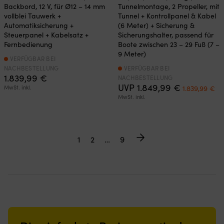
Backbord, 12 V, für Ø12 – 14 mm
Tunnelmontage, 2 Propeller, mit
vollblei Tauwerk +
Tunnel + Kontrollpanel & Kabel
Automatiksicherung +
(6 Meter) + Sicherung &
Steuerpanel + Kabelsatz +
Sicherungshalter, passend für
Fernbedienung
Boote zwischen 23 – 29 Fuß (7 –
9 Meter)
VERFÜGBAR BEI
NACHBESTELLUNG
VERFÜGBAR BEI
1.839,99
€
NACHBESTELLUNG
Ursprüngli
Ak
UVP
1.849,99
€
MwSt. inkl.
1.839,99
€
Preis
Pr
MwSt. inkl.
war:
ist
1.849,99 €
1.
1
2
…
9