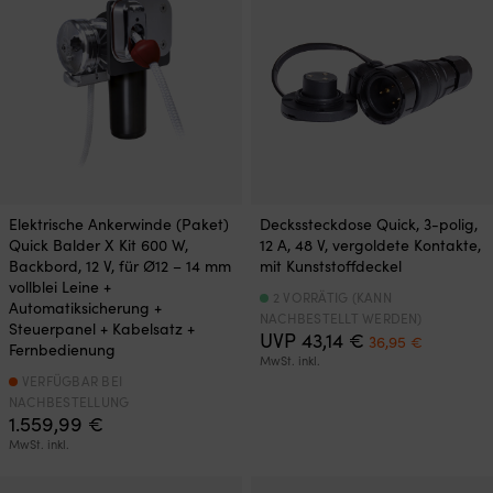
Elektrische Ankerwinde (Paket)
Deckssteckdose Quick, 3-polig,
Quick Balder X Kit 600 W,
12 A, 48 V, vergoldete Kontakte,
Backbord, 12 V, für Ø12 – 14 mm
mit Kunststoffdeckel
vollblei Leine +
2 VORRÄTIG (KANN
Automatiksicherung +
NACHBESTELLT WERDEN)
Steuerpanel + Kabelsatz +
Ursprünglicher
Aktueller
UVP
43,14
€
36,95
€
Fernbedienung
Preis
Preis
MwSt. inkl.
war:
ist:
VERFÜGBAR BEI
43,14 €
36,95 €.
NACHBESTELLUNG
1.559,99
€
MwSt. inkl.