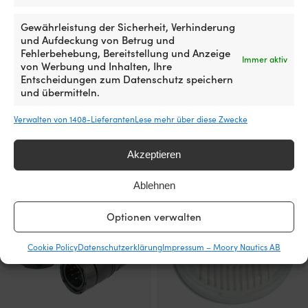
Gewährleistung der Sicherheit, Verhinderung
und Aufdeckung von Betrug und
Fehlerbehebung, Bereitstellung und Anzeige
Immer aktiv
Heizstab für
Deckssteckdose Quick, 6-polig,
von Werbung und Inhalten, Ihre
Warmwasserbereiter Quick /
6 A, 48 V, vergoldete Kontakte,
Entscheidungen zum Datenschutz speichern
Sigmar 220 V, 500 W
mit Kunststoffdeckel
und übermitteln.
2 VORRÄTIG (KANN
2 VORRÄTIG
48,66
€
Verwalten von 1408-Lieferanten
Lese mehr über diese Zwecke
NACHBESTELLT WERDEN)
Ursprünglicher
Aktueller
UVP
119,99
€
89,99
€
MwSt. inkl.
Preis
Preis
MwSt. inkl.
Akzeptieren
war:
ist:
119,99 €
89,99 €.
Ablehnen
Optionen verwalten
Cookie Policy
Datenschutzerklärung
Impressum – Moory Nautics AB