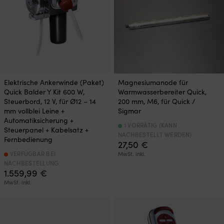
Elektrische Ankerwinde (Paket)
Magnesiumanode für
Quick Balder Y Kit 600 W,
Warmwasserbereiter Quick,
Steuerbord, 12 V, für Ø12 – 14
200 mm, M6, für Quick /
mm vollblei Leine +
Sigmar
Automatiksicherung +
1 VORRÄTIG (KANN
Steuerpanel + Kabelsatz +
NACHBESTELLT WERDEN)
Fernbedienung
27,50
€
VERFÜGBAR BEI
MwSt. inkl.
NACHBESTELLUNG
1.559,99
€
MwSt. inkl.