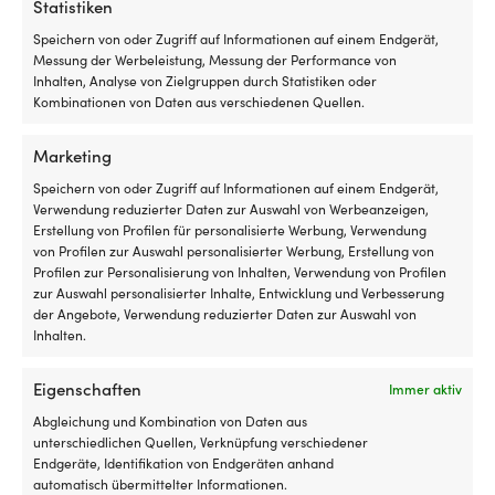
Statistiken
Speichern von oder Zugriff auf Informationen auf einem Endgerät,
Messung der Werbeleistung, Messung der Performance von
Heizstab für
Elektrische Ankerwinde (Set)
Inhalten, Analyse von Zielgruppen durch Statistiken oder
Warmwasserbereiter Quick /
Quick Balder Y Kit 900 W,
Kombinationen von Daten aus verschiedenen Quellen.
Sigmar 220 V, 800 W
Steuerbord, 12 V, für Ø12 – 14
mm vollblei Ankerleine +
1 VORRÄTIG (KANN
Marketing
Automatiksicherung +
NACHBESTELLT WERDEN)
Steuerpanel + Kabelsatz +
Ursprünglicher
Aktueller
Speichern von oder Zugriff auf Informationen auf einem Endgerät,
UVP
119,99
€
99,99
€
Fernbedienung
Preis
Preis
Verwendung reduzierter Daten zur Auswahl von Werbeanzeigen,
MwSt. inkl.
war:
ist:
Erstellung von Profilen für personalisierte Werbung, Verwendung
VERFÜGBAR BEI
119,99 €
99,99 €.
von Profilen zur Auswahl personalisierter Werbung, Erstellung von
NACHBESTELLUNG
Profilen zur Personalisierung von Inhalten, Verwendung von Profilen
1.839,99
€
zur Auswahl personalisierter Inhalte, Entwicklung und Verbesserung
MwSt. inkl.
der Angebote, Verwendung reduzierter Daten zur Auswahl von
Inhalten.
Eigenschaften
Immer aktiv
Abgleichung und Kombination von Daten aus
unterschiedlichen Quellen, Verknüpfung verschiedener
Endgeräte, Identifikation von Endgeräten anhand
automatisch übermittelter Informationen.