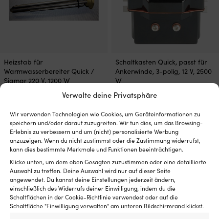
Heizstab für
Schaltkasten Quick, passt für
Warmwasserbereiter Quick /
Ankerwinde, 3-polig, 12 V, 2500
Sigmar 220 V, 1200 W
W
Verwalte deine Privatsphäre
VERFÜGBAR BEI
VERFÜGBAR BEI
NACHBESTELLUNG
NACHBESTELLUNG
Ursprünglicher
Aktueller
UVP
119,99
€
129,99
€
79,99
€
Wir verwenden Technologien wie Cookies, um Geräteinformationen zu
Preis
Preis
speichern und/oder darauf zuzugreifen. Wir tun dies, um das Browsing-
MwSt. inkl.
MwSt. inkl.
war:
ist:
Erlebnis zu verbessern und um (nicht) personalisierte Werbung
119,99 €
79,99 €.
anzuzeigen. Wenn du nicht zustimmst oder die Zustimmung widerrufst,
kann dies bestimmte Merkmale und Funktionen beeinträchtigen.
Klicke unten, um dem oben Gesagten zuzustimmen oder eine detaillierte
Auswahl zu treffen. Deine Auswahl wird nur auf dieser Seite
angewendet. Du kannst deine Einstellungen jederzeit ändern,
einschließlich des Widerrufs deiner Einwilligung, indem du die
Schaltflächen in der Cookie-Richtlinie verwendest oder auf die
Schaltfläche "Einwilligung verwalten" am unteren Bildschirmrand klickst.