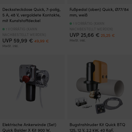
Deckssteckdose Quick, 7-polig,
Fußpedal (oben) Quick, Ø77/84
5 A, 48 V, vergoldete Kontakte,
mm, weiß
mit Kunststoffdeckel
1 VORRÄTIG (KANN
1 VORRÄTIG (KANN
NACHBESTELLT WERDEN)
Ursprüngliche
Aktuelle
UVP
25,66
€
NACHBESTELLT WERDEN)
25,25
€
Ursprünglicher
Aktueller
Preis
Preis
UVP
59,99
€
49,99
€
MwSt. inkl.
Preis
Preis
war:
ist:
MwSt. inkl.
war:
ist:
25,66 €
25,25 €.
59,99 €
49,99 €.
Elektrische Ankerwinde (Set)
Bugstrahlruder Kit Quick BTQ
Quick Balder X Kit 900 W,
125, 12 V, 2.2 kW, 40 KgF,