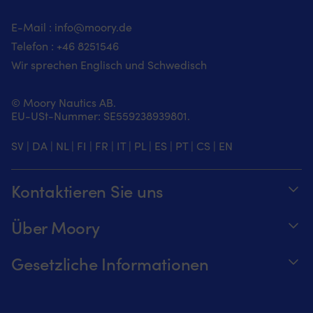
E-Mail :
info@moory.de
Telefon :
+46 8251
546
Wir sprechen Englisch und Schwedisch
© Moory Nautics AB.
EU-USt-Nummer: SE559238939801.
SV
|
DA
|
NL
|
FI
|
FR
|
IT
|
PL
|
ES
|
PT
|
CS
|
EN
Kontaktieren Sie uns
Telefonzeiten täglich von 8 – 20 Uhr.
Über Moory
+46 8251546 – Schwedisch oder Englisch
Über us
Gesetzliche Informationen
Senden Sie uns eine E-Mail an
Werde ein Affiliate für Moory
Verfolge deine Bestellung
info@moory.de
Unsere Preisgarantie