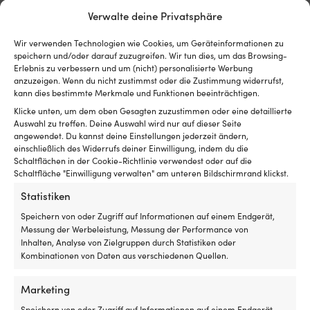
Verwalte deine Privatsphäre
Isolierband Tesa, 19 mm x 20
Lackierband Tesa Professional
Meter, weiß
4440 Precision Mask,
Wir verwenden Technologien wie Cookies, um Geräteinformationen zu
Außenbereich, 25 mm x 50
1 VORRÄTIG
speichern und/oder darauf zuzugreifen. Wir tun dies, um das Browsing-
Meter, blau
3,58
€
Erlebnis zu verbessern und um (nicht) personalisierte Werbung
anzuzeigen. Wenn du nicht zustimmst oder die Zustimmung widerrufst,
3 VORRÄTIG (KANN
MwSt. inkl.
kann dies bestimmte Merkmale und Funktionen beeinträchtigen.
NACHBESTELLT WERDEN)
17,38
€
Klicke unten, um dem oben Gesagten zuzustimmen oder eine detaillierte
MwSt. inkl.
Auswahl zu treffen. Deine Auswahl wird nur auf dieser Seite
angewendet. Du kannst deine Einstellungen jederzeit ändern,
einschließlich des Widerrufs deiner Einwilligung, indem du die
Schaltflächen in der Cookie-Richtlinie verwendest oder auf die
Schaltfläche "Einwilligung verwalten" am unteren Bildschirmrand klickst.
Statistiken
Speichern von oder Zugriff auf Informationen auf einem Endgerät,
Messung der Werbeleistung, Messung der Performance von
Inhalten, Analyse von Zielgruppen durch Statistiken oder
Kombinationen von Daten aus verschiedenen Quellen.
Marketing
Rutschfeste Klebeband Tesa
Gewebeband / tesaband Tesa
Speichern von oder Zugriff auf Informationen auf einem Endgerät,