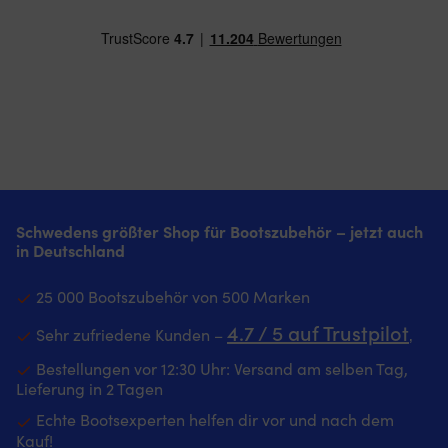
Schwedens größter Shop für Bootszubehör – jetzt auch
in Deutschland
25 000 Bootszubehör von 500 Marken
4.7 / 5 auf Trustpilot
Sehr zufriedene Kunden –
‚
Bestellungen vor 12:30 Uhr: Versand am selben Tag,
Lieferung in 2 Tagen
Echte Bootsexperten helfen dir vor und nach dem
Kauf!