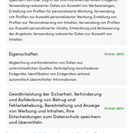
Anti-Slip, 50 mm x 5 Meter,
PERFECT Extra Power, 38 mm x
Verwendung reduzierter Daten zur Auswahl von Werbeanzeigen,
schwarz
2.75 Meter, schwarz
Erstellung von Profilen für personalisierte Werbung, Verwendung
von Profilen zur Auswahl personalisierter Werbung, Erstellung von
VERFÜGBAR BEI
1 VORRÄTIG (KANN
Profilen zur Personalisierung von Inhalten, Verwendung von Profilen
NACHBESTELLUNG
NACHBESTELLT WERDEN)
Ursprünglicher
Aktueller
zur Auswahl personalisierter Inhalte, Entwicklung und Verbesserung
UVP
32,10
€
10,02
€
32,07
€
Preis
Preis
der Angebote, Verwendung reduzierter Daten zur Auswahl von
MwSt. inkl.
MwSt. inkl.
war:
ist:
Inhalten.
32,10 €
32,07 €.
Eigenschaften
Immer aktiv
Abgleichung und Kombination von Daten aus
unterschiedlichen Quellen, Verknüpfung verschiedener
Endgeräte, Identifikation von Endgeräten anhand
automatisch übermittelter Informationen.
Gewährleistung der Sicherheit, Verhinderung
und Aufdeckung von Betrug und
Fehlerbehebung, Bereitstellung und Anzeige
Immer aktiv
von Werbung und Inhalten, Ihre
Silberklebeband Tesa Universal
Rutschfeste Klebeband Tesa
Entscheidungen zum Datenschutz speichern
Extra Power, 48 mm x 25
Anti-Slip, 25 mm x 5 Meter,
und übermitteln.
Meter, silber
schwarz