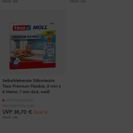
MwSt. inkl.
MwSt. inkl.
Selbstklebende Silikonleiste
Tesa Premium Flexible, 9 mm x
6 Meter, 7 mm dick, weiß
VERFÜGBAR BEI
NACHBESTELLUNG
Ursprünglicher
Aktueller
UVP
36,70
€
35,97
€
Preis
Preis
MwSt. inkl.
war:
ist:
36,70 €
35,97 €.