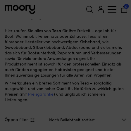
Tesa
0
Tesa
(17)
Suchen
Tesa
Hier kaufen Sie alles von
für Ihre Freizeit – egal ob für
nach:
Boot, Wohnmobil, Ferienhaus oder Zuhause. Tesa ist ein
führender Hersteller von hochwertigem Klebeband, wie
Gewebeband, Silberklebeband, Abdeckband und vieles mehr,
das sich für Bootsunterhalt, Reparaturen und Verbesserungen
sowie für viele andere Anwendungen eignet. Ihr
Produktsortiment ist sowohl für den professionellen Einsatz als
auch für den engagierten Hobbyisten geeignet und bietet
Ihnen zuverlässige Lösungen für alle Arten von Projekten.
Wir verkaufen ein breites Sortiment von Tesa – sorgfältig
ausgewählt und von hoher Qualität. Natürlich zu wirklich guten
Preisen (mit
Preisgarantie
) und unglaublich schnellen
Lieferungen.
Öppna filter