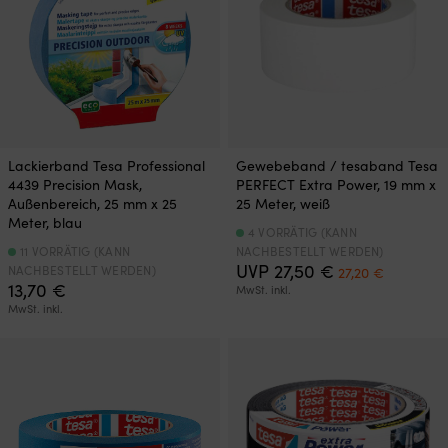
Lackierband Tesa Professional
Gewebeband / tesaband Tesa
4439 Precision Mask,
PERFECT Extra Power, 19 mm x
Außenbereich, 25 mm x 25
25 Meter, weiß
Meter, blau
4 VORRÄTIG (KANN
11 VORRÄTIG (KANN
NACHBESTELLT WERDEN)
Ursprünglicher
Aktueller
UVP
27,50
€
NACHBESTELLT WERDEN)
27,20
€
Preis
Preis
13,70
€
MwSt. inkl.
war:
ist:
MwSt. inkl.
27,50 €
27,20 €.