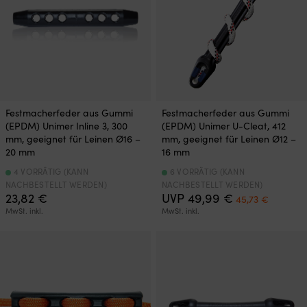
Festmacherfeder aus Gummi
Festmacherfeder aus Gummi
(EPDM) Unimer Inline 3, 300
(EPDM) Unimer U-Cleat, 412
mm, geeignet für Leinen Ø16 –
mm, geeignet für Leinen Ø12 –
20 mm
16 mm
4 VORRÄTIG (KANN
6 VORRÄTIG (KANN
NACHBESTELLT WERDEN)
NACHBESTELLT WERDEN)
Ursprüngliche
Aktuelle
23,82
€
UVP
49,99
€
45,73
€
Preis
Preis
MwSt. inkl.
MwSt. inkl.
war:
ist:
49,99 €
45,73 €