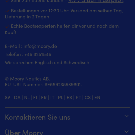
Sehr zufriedene Kunden –
‚
Bestellungen vor 12:30 Uhr: Versand am selben Tag,
Lieferung in 2 Tagen
Echte Bootsexperten helfen dir vor und nach dem
Kauf!
E-Mail :
info@moory.de
Telefon :
+46 8251
546
Wir sprechen Englisch und Schwedisch
© Moory Nautics AB.
EU-USt-Nummer: SE559238939801.
SV
|
DA
|
NL
|
FI
|
FR
|
IT
|
PL
|
ES
|
PT
|
CS
|
EN
Kontaktieren Sie uns
Telefonzeiten täglich von 8 – 20 Uhr.
Über Moory