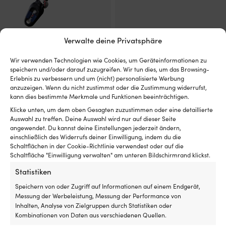
Verwalte deine Privatsphäre
Festmacherfeder aus Gummi
Festmacherfeder aus Gummi
(EPDM) Unimer U-Cleat, 516
(EPDM) Unimer, 416 mm,
Wir verwenden Technologien wie Cookies, um Geräteinformationen zu
mm, geeignet für Leinen Ø16 –
geeignet für Leinen Ø12 – 16
speichern und/oder darauf zuzugreifen. Wir tun dies, um das Browsing-
20 mm
mm
Erlebnis zu verbessern und um (nicht) personalisierte Werbung
anzuzeigen. Wenn du nicht zustimmst oder die Zustimmung widerrufst,
4 VORRÄTIG (KANN
1 VORRÄTIG (KANN
kann dies bestimmte Merkmale und Funktionen beeinträchtigen.
NACHBESTELLT WERDEN)
NACHBESTELLT WERDEN)
Ursprünglicher
Aktueller
Ursprünglicher
Aktuelle
UVP
79,99
€
UVP
38,54
€
59,99
€
37,93
€
Klicke unten, um dem oben Gesagten zuzustimmen oder eine detaillierte
Preis
Preis
Preis
Preis
MwSt. inkl.
MwSt. inkl.
Auswahl zu treffen. Deine Auswahl wird nur auf dieser Seite
war:
ist:
war:
ist:
angewendet. Du kannst deine Einstellungen jederzeit ändern,
79,99 €
59,99 €.
38,54 €
37,93 €.
einschließlich des Widerrufs deiner Einwilligung, indem du die
Schaltflächen in der Cookie-Richtlinie verwendest oder auf die
Schaltfläche "Einwilligung verwalten" am unteren Bildschirmrand klickst.
Statistiken
Speichern von oder Zugriff auf Informationen auf einem Endgerät,
Messung der Werbeleistung, Messung der Performance von
Inhalten, Analyse von Zielgruppen durch Statistiken oder
Kombinationen von Daten aus verschiedenen Quellen.