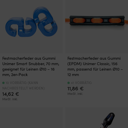
Festmacherfeder aus Gummi
Festmacherfeder aus Gummi
Unimer Smart Snubber, 70 mm,
(EPDM) Unimer Classic, 156
geeignet für Leinen Ø10 – 16
mm, passend für Leinen Ø10 –
mm, 2er-Pack
12 mm
10 VORRÄTIG (KANN
41 VORRÄTIG
11,86
€
NACHBESTELLT WERDEN)
14,62
€
MwSt. inkl.
MwSt. inkl.