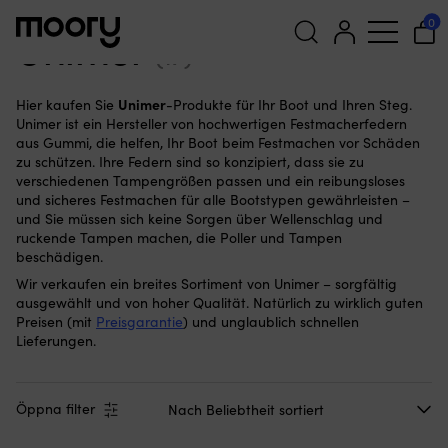
Unimer
0
Unimer
(17)
Suchen
Unimer
Hier kaufen Sie
-Produkte für Ihr Boot und Ihren Steg.
nach:
Unimer ist ein Hersteller von hochwertigen Festmacherfedern
aus Gummi, die helfen, Ihr Boot beim Festmachen vor Schäden
zu schützen. Ihre Federn sind so konzipiert, dass sie zu
verschiedenen Tampengrößen passen und ein reibungsloses
und sicheres Festmachen für alle Bootstypen gewährleisten –
und Sie müssen sich keine Sorgen über Wellenschlag und
ruckende Tampen machen, die Poller und Tampen
beschädigen.
Wir verkaufen ein breites Sortiment von Unimer – sorgfältig
ausgewählt und von hoher Qualität. Natürlich zu wirklich guten
Preisen (mit
Preisgarantie
) und unglaublich schnellen
Lieferungen.
Öppna filter