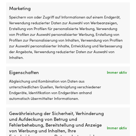
Marketing
Festmacherfeder aus Gummi
Wellenbetriebene Bilgenpumpe
Speichern von oder Zugriff auf Informationen auf einem Endgerät,
(EPDM) Unimer, 520 mm,
Länsman / Drainman, 1,7 Liter /
Verwendung reduzierter Daten zur Auswahl von Werbeanzeigen,
geeignet für Leinen Ø14 – 18
Minute + 3 Meter Schlauch
Erstellung von Profilen für personalisierte Werbung, Verwendung
mm
von Profilen zur Auswahl personalisierter Werbung, Erstellung von
1 VORRÄTIG (KANN
Profilen zur Personalisierung von Inhalten, Verwendung von Profilen
6 VORRÄTIG (KANN
NACHBESTELLT WERDEN)
zur Auswahl personalisierter Inhalte, Entwicklung und Verbesserung
79,99
€
NACHBESTELLT WERDEN)
Ursprünglicher
Aktueller
der Angebote, Verwendung reduzierter Daten zur Auswahl von
UVP
59,99
€
49,99
€
MwSt. inkl.
Preis
Preis
Inhalten.
MwSt. inkl.
war:
ist:
59,99 €
49,99 €.
Eigenschaften
Immer aktiv
Abgleichung und Kombination von Daten aus
unterschiedlichen Quellen, Verknüpfung verschiedener
Endgeräte, Identifikation von Endgeräten anhand
automatisch übermittelter Informationen.
Gewährleistung der Sicherheit, Verhinderung
und Aufdeckung von Betrug und
Fehlerbehebung, Bereitstellung und Anzeige
Immer aktiv
von Werbung und Inhalten, Ihre