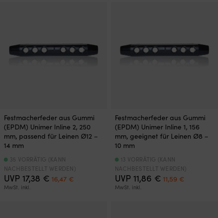
Festmacherfeder aus Gummi
Festmacherfeder aus Gummi
(EPDM) Unimer Inline 2, 250
(EPDM) Unimer Inline 1, 156
mm, passend für Leinen Ø12 –
mm, geeignet für Leinen Ø8 –
14 mm
10 mm
35 VORRÄTIG (KANN
13 VORRÄTIG (KANN
NACHBESTELLT WERDEN)
NACHBESTELLT WERDEN)
Ursprünglicher
Aktueller
Ursprünglicher
Aktueller
UVP
17,38
€
UVP
11,86
€
16,47
€
11,59
€
Preis
Preis
Preis
Preis
MwSt. inkl.
MwSt. inkl.
war:
ist:
war:
ist:
17,38 €
16,47 €.
11,86 €
11,59 €.