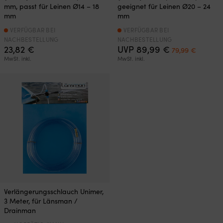
mm, passt für Leinen Ø14 – 18
geeignet für Leinen Ø20 – 24
mm
mm
VERFÜGBAR BEI
VERFÜGBAR BEI
NACHBESTELLUNG
NACHBESTELLUNG
Ursprüngliche
Aktuell
23,82
€
UVP
89,99
€
79,99
€
Preis
Preis
MwSt. inkl.
MwSt. inkl.
war:
ist:
89,99 €
79,99 €
Verlängerungsschlauch Unimer,
3 Meter, für Länsman /
Drainman