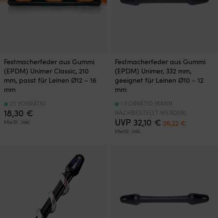
Festmacherfeder aus Gummi
Festmacherfeder aus Gummi
(EPDM) Unimer Classic, 210
(EPDM) Unimer, 332 mm,
mm, passt für Leinen Ø12 – 16
geeignet für Leinen Ø10 – 12
mm
mm
23 VORRÄTIG
1 VORRÄTIG (KANN
18,30
€
NACHBESTELLT WERDEN)
Ursprünglicher
Aktueller
UVP
32,10
€
MwSt. inkl.
26,22
€
Preis
Preis
MwSt. inkl.
war:
ist:
32,10 €
26,22 €.