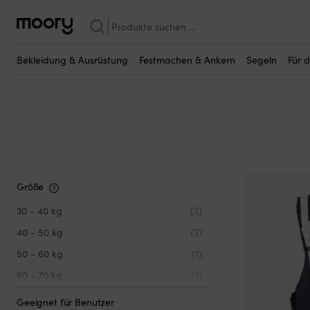
Baltic SUP Pro
Suchen
Baltic SUP Pro
nach:
(3)
Bekleidung & Ausrüstung
Festmachen & Ankern
Segeln
Für 
Größe
30 - 40 kg
(3)
40 - 50 kg
(3)
50 - 60 kg
(1)
60 - 70 kg
(1)
70 - 80 kg
(1)
Geeignet für Benutzer