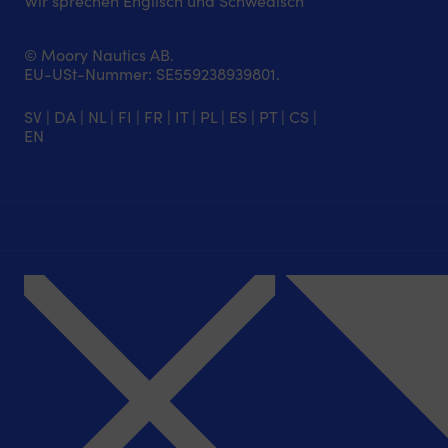
Wir sprechen Englisch und Schwedisch
© Moory Nautics AB.
EU-USt-Nummer: SE559238939801.
SV
|
DA
|
NL
|
FI
|
FR
|
IT
|
PL
|
ES
|
PT
|
CS
|
EN