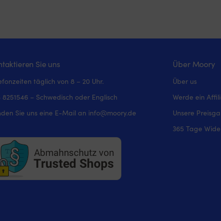
taktieren Sie uns
Über Moory
efonzeiten täglich von 8 – 20 Uhr.
Über us
 8251546 – Schwedisch oder Englisch
Werde ein Affil
den Sie uns eine E-Mail an
info@moory.de
Unsere Preisga
365 Tage Wider