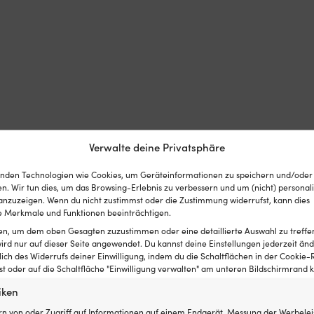
Verwalte deine Privatsphäre
nden Technologien wie Cookies, um Geräteinformationen zu speichern und/oder
n. Wir tun dies, um das Browsing-Erlebnis zu verbessern und um (nicht) personali
nzuzeigen. Wenn du nicht zustimmst oder die Zustimmung widerrufst, kann dies
 Merkmale und Funktionen beeinträchtigen.
ten, um dem oben Gesagten zuzustimmen oder eine detaillierte Auswahl zu treffe
ird nur auf dieser Seite angewendet. Du kannst deine Einstellungen jederzeit änd
lich des Widerrufs deiner Einwilligung, indem du die Schaltflächen in der Cookie-R
 oder auf die Schaltfläche "Einwilligung verwalten" am unteren Bildschirmrand kl
iken
rn von oder Zugriff auf Informationen auf einem Endgerät, Messung der Werbelei