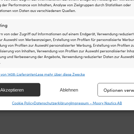
 der Performance von Inhalten, Analyse von Zielgruppen durch Statistiken oder
tionen von Daten aus verschiedenen Quellen.
ting
rn von oder Zugriff auf Informationen auf einem Endgerät, Verwendung reduziert
r Auswahl von Werbeanzeigen, Erstellung von Profilen für personalisierte Werbu
ng von Profilen zur Auswahl personalisierter Werbung, Erstellung von Profilen z
!
isierung von Inhalten, Verwendung von Profilen zur Auswahl personalisierter Inha
lung und Verbesserung der Angebote, Verwendung reduzierter Daten zur Auswah
st ganz einfach: Wir gleichen die Preise aller Shops
.
fen – findest du den Artikel innerhalb von 14 Tagen bei
s im Nachhinein an. Keine komplizierten Bedingungen.
 von 1408-Lieferanten
Lese mehr über diese Zwecke
chaften
Imm
hung und Kombination von Daten aus unterschiedlichen Quellen,
Optionen verw
Akzeptieren
Ablehnen
fung verschiedener Endgeräte, Identifikation von Endgeräten anhand
sch übermittelter Informationen.
Cookie Policy
Datenschutzerklärung
Impressum – Moory Nautics AB
leistung der Sicherheit, Verhinderung und Aufdeckung von
 und Fehlerbehebung, Bereitstellung und Anzeige von
Imm
g und Inhalten, Ihre Entscheidungen zum Datenschutz
ern und übermitteln.