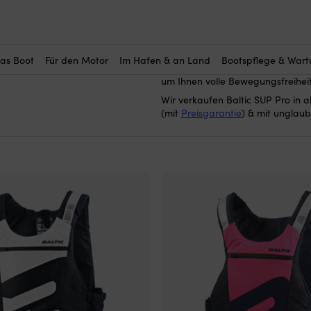
Baltic SUP Pro
Hier kaufen Sie
– 
Pro wurde in Zusammenarbeit mit
entwickelt und ist vollständig auf
das Boot
Für den Motor
Im Hafen & an Land
Bootspflege & War
am Körper, sodass es einfach ist,
um Ihnen volle Bewegungsfreihei
Wir verkaufen Baltic SUP Pro in a
(mit
Preisgarantie
) & mit unglaub