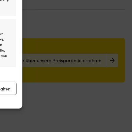
er
ng,
ur
lte,
l von
Mehr über unsere Preisgarantie erfahren
er aktiv
alten
er aktiv