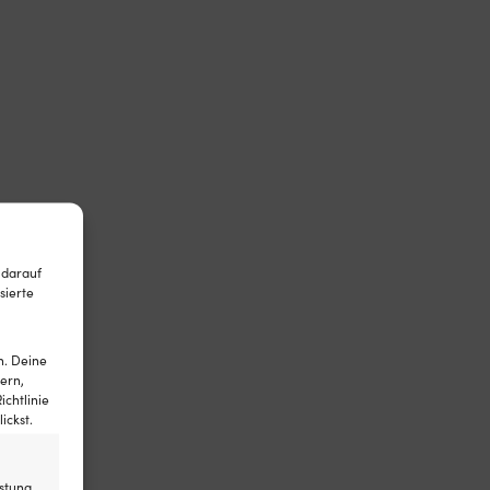
 darauf
sierte
n. Deine
ern,
ichtlinie
ickst.
stung,