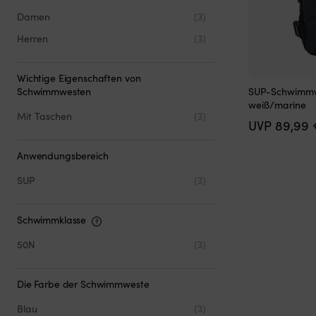
80 - 90 kg
(1)
Damen
(3)
90 - 100 kg
(1)
Herren
(3)
100 - 120 kg
(1)
120 kg und mehr
(1)
Wichtige Eigenschaften von
Dieses
Schwimmwesten
SUP-Schwimmwe
Produkt
weiß/marine
weist
Mit Taschen
(3)
UVP
89,99
mehrere
Varianten
auf.
Anwendungsbereich
Die
Optionen
SUP
(3)
können
auf
der
Schwimmklasse
Produktseite
50N
(3)
gewählt
werden
Die Farbe der Schwimmweste
Blau
(3)