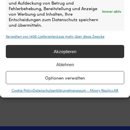
und Aufdeckung von Betrug und
Preise aller Shops weltweit an. Du kannst also
Fehlerbehebung, Bereitstellung und Anzeige
ganz entspannt jetzt einkaufen – findest du den
Immer aktiv
von Werbung und Inhalten, Ihre
Artikel innerhalb von 14 Tagen bei einem anderen
Entscheidungen zum Datenschutz speichern
Händler günstiger, passen wir den Preis im
und übermitteln.
Nachhinein an. Keine komplizierten Bedingungen.
Verwalten von 1408-Lieferanten
Lese mehr über diese Zwecke
Mehr über unsere Preisgarantie
erfahren
Akzeptieren
Ablehnen
Optionen verwalten
Cookie Policy
Datenschutzerklärung
Impressum – Moory Nautics AB