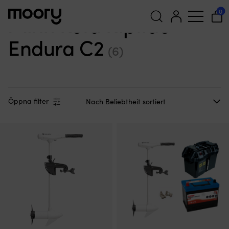
Minn Kota Riptide Endura C2
0
Minn Kota Riptide
Endura C2
Suchen
(6)
nach:
Öppna filter