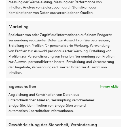
Messung der Werbeleistung, Messung der Performance von
Elektro-Außenborder-Paket
Elektro-Außenborder-Set Minn
Inhalten, Analyse von Zielgruppen durch Statistiken oder
Minn Kota Riptide Endura C2
Kota Riptide Endura C2 55 42″,
Kombinationen von Daten aus verschiedenen Quellen.
45 36″, 12 V, 520 W, 91 cm
12 V, 620 W, 107 cm verstellbare
verstellbare Schaftlänge, mit
Schaftlänge, mit Blei-Batterie
Bleibatterie (80 Ah) +
(80 Ah) + Batteriekasten +
Marketing
Batteriebox + Kabelschuhe
Kabelschuhe
Speichern von oder Zugriff auf Informationen auf einem Endgerät,
VERFÜGBAR BEI
VERFÜGBAR BEI
Verwendung reduzierter Daten zur Auswahl von Werbeanzeigen,
NACHBESTELLUNG
NACHBESTELLUNG
Erstellung von Profilen für personalisierte Werbung, Verwendung
Ursprünglicher
Aktueller
UVP
909,99
€
1.249,99
€
809,99
€
von Profilen zur Auswahl personalisierter Werbung, Erstellung von
Preis
Preis
MwSt. inkl.
MwSt. inkl.
Profilen zur Personalisierung von Inhalten, Verwendung von Profilen
war:
ist:
zur Auswahl personalisierter Inhalte, Entwicklung und Verbesserung
909,99 €
809,99 €.
der Angebote, Verwendung reduzierter Daten zur Auswahl von
Inhalten.
Eigenschaften
Immer aktiv
Abgleichung und Kombination von Daten aus
Die einfachste Preisgarantie der
unterschiedlichen Quellen, Verknüpfung verschiedener
Endgeräte, Identifikation von Endgeräten anhand
Welt!
automatisch übermittelter Informationen.
Jetzt kaufen, später vergleichen.
Unsere
Gewährleistung der Sicherheit, Verhinderung
Preisgarantie ist ganz einfach: Wir gleichen die