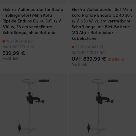
Elektro-Außenborder für Boote
Elektro-Außenborder-Set Minn
(Trollingmotor) Minn Kota
Kota Riptide Endura C2 40 30″,
Riptide Endura C2 40 30″, 12 V,
12 V, 530 W, 76 cm verstellbare
530 W, 76 cm verstellbare
Schaftlänge, mit Blei-Batterie
Schaftlänge, ohne Batterie
(80 Ah) + Batteriebox +
Kabelschuhe
VERFÜGBAR BEI
NACHBESTELLUNG
VERFÜGBAR BEI
539,99
€
NACHBESTELLUNG
Ursprünglich
Aktue
UVP
839,99
€
MwSt. inkl.
819,99
€
Preis
Preis
MwSt. inkl.
war:
ist:
839,99 €
819,9