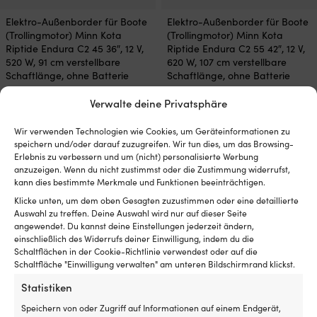
Elektro-Außenborder für Boote
Elektro-Außenborder für Boote
(Trollingmotor) Minn Kota
(Trollingmotor) Minn Kota
Riptide Endura C2 45 36″, 12 V,
Riptide Endura C2 55 42″, 12 V,
520 W, 91 cm verstellbare
620 W, 107 cm verstellbare
Schaftlänge, ohne Batterie
Schaftlänge, ohne Batterie
VERFÜGBAR BEI
VERFÜGBAR BEI
Verwalte deine Privatsphäre
NACHBESTELLUNG
NACHBESTELLUNG
Ursprünglicher
Aktueller
UVP
619,99
€
959,99
€
549,99
€
Wir verwenden Technologien wie Cookies, um Geräteinformationen zu
Preis
Preis
MwSt. inkl.
MwSt. inkl.
speichern und/oder darauf zuzugreifen. Wir tun dies, um das Browsing-
war:
ist:
Erlebnis zu verbessern und um (nicht) personalisierte Werbung
619,99 €
549,99 €.
anzuzeigen. Wenn du nicht zustimmst oder die Zustimmung widerrufst,
kann dies bestimmte Merkmale und Funktionen beeinträchtigen.
Klicke unten, um dem oben Gesagten zuzustimmen oder eine detaillierte
Auswahl zu treffen. Deine Auswahl wird nur auf dieser Seite
angewendet. Du kannst deine Einstellungen jederzeit ändern,
einschließlich des Widerrufs deiner Einwilligung, indem du die
Schaltflächen in der Cookie-Richtlinie verwendest oder auf die
Schaltfläche "Einwilligung verwalten" am unteren Bildschirmrand klickst.
Statistiken
Speichern von oder Zugriff auf Informationen auf einem Endgerät,