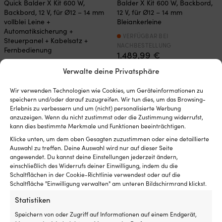
Quick Balder X Kit 600 W,
Balder X Kit 600 W, Backbord,
Backbord, 12 V, für Ø12 – 14 mm
12 V, für Ø12 – 14 mm
vollblei Leine +
Bleiankerleine
Automatiksicherung +
VERFÜGBAR BEI
Steuerpanel + Kabelsatz +
NACHBESTELLUNG
Fernbedienung
1.489,99
€
VERFÜGBAR BEI
MwSt. inkl.
Verwalte deine Privatsphäre
NACHBESTELLUNG
1.559,99
€
Wir verwenden Technologien wie Cookies, um Geräteinformationen zu
MwSt. inkl.
speichern und/oder darauf zuzugreifen. Wir tun dies, um das Browsing-
Erlebnis zu verbessern und um (nicht) personalisierte Werbung
anzuzeigen. Wenn du nicht zustimmst oder die Zustimmung widerrufst,
kann dies bestimmte Merkmale und Funktionen beeinträchtigen.
Klicke unten, um dem oben Gesagten zuzustimmen oder eine detaillierte
Auswahl zu treffen. Deine Auswahl wird nur auf dieser Seite
angewendet. Du kannst deine Einstellungen jederzeit ändern,
einschließlich des Widerrufs deiner Einwilligung, indem du die
Die einfachste Preisgarantie der
Schaltflächen in der Cookie-Richtlinie verwendest oder auf die
Schaltfläche "Einwilligung verwalten" am unteren Bildschirmrand klickst.
Welt!
Statistiken
Jetzt kaufen, später vergleichen.
Unsere
Preisgarantie ist ganz einfach: Wir gleichen die
Speichern von oder Zugriff auf Informationen auf einem Endgerät,