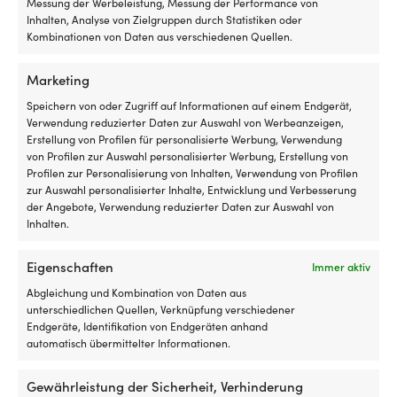
Messung der Werbeleistung, Messung der Performance von
Preise aller Shops weltweit an. Du kannst also
Inhalten, Analyse von Zielgruppen durch Statistiken oder
ganz entspannt jetzt einkaufen – findest du den
Kombinationen von Daten aus verschiedenen Quellen.
Artikel innerhalb von 14 Tagen bei einem anderen
Händler günstiger, passen wir den Preis im
Marketing
Nachhinein an. Keine komplizierten Bedingungen.
Speichern von oder Zugriff auf Informationen auf einem Endgerät,
Verwendung reduzierter Daten zur Auswahl von Werbeanzeigen,
Mehr über unsere Preisgarantie
Erstellung von Profilen für personalisierte Werbung, Verwendung
erfahren
von Profilen zur Auswahl personalisierter Werbung, Erstellung von
Profilen zur Personalisierung von Inhalten, Verwendung von Profilen
zur Auswahl personalisierter Inhalte, Entwicklung und Verbesserung
der Angebote, Verwendung reduzierter Daten zur Auswahl von
Inhalten.
Eigenschaften
Immer aktiv
Abgleichung und Kombination von Daten aus
unterschiedlichen Quellen, Verknüpfung verschiedener
Endgeräte, Identifikation von Endgeräten anhand
automatisch übermittelter Informationen.
Gewährleistung der Sicherheit, Verhinderung