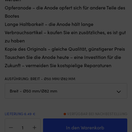
Gewichten
5
Opferanode – die Anode opfert sich für andere Teile des
am
od
Bootes
unteren
7
Rand
wä
Lange Haltbarkeit – die Anode hält lange
–
Bi
Verbrauchsartikel – kaufen Sie ein zusätzliches, es ist gut
hält
zu
das
Au
zu haben
Moskitonetz
z
Kopie des Originals – gleiche Qualität, günstigerer Preis
an
Au
Ort
u
Tauschen Sie die Anode heute – eine Investition für die
und
u
Zukunft – vermeiden Sie kostspielige Reparaturen
Stelle,
di
egal
üb
ob
W
AUSFÜHRUNG
:
BREIT - Ø50 MM/Ø82 MM
die
zu
Luke
ha
angelehnt
|
oder
Au
offen
Sc
ist
in
LIEFERUNG 6.49 €
VERFÜGBAR BEI NACHBESTELLUNG
(die
Hü
Aluminiumanode
Höhe
bi
Tecnoseal,
In den Warenkorb
des
di