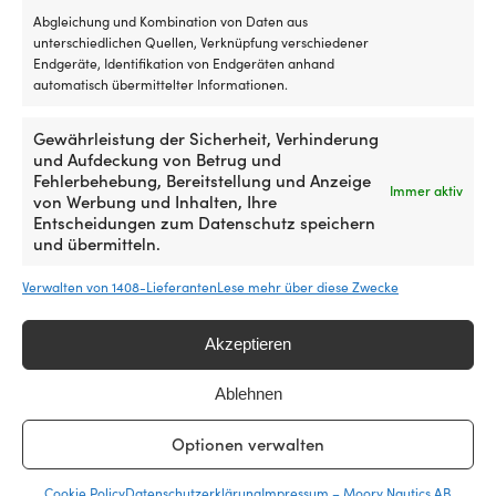
a
Abgleichung und Kombination von Daten aus
St
unterschiedlichen Quellen, Verknüpfung verschiedener
Ähnliche Produkte
od
Endgeräte, Identifikation von Endgeräten anhand
au
automatisch übermittelter Informationen.
d
SU
D
Gewährleistung der Sicherheit, Verhinderung
tr
und Aufdeckung von Betrug und
ei
Fehlerbehebung, Bereitstellung und Anzeige
Immer aktiv
de
von Werbung und Inhalten, Ihre
Hü
Entscheidungen zum Datenschutz speichern
di
und übermitteln.
mi
e
Verwalten von 1408-Lieferanten
Lese mehr über diese Zwecke
sc
Z
Hochwertige
250*
Aluminiumanodenkit
Anode für Schild, Aluminium,
Akzeptieren
a
Opferanode
270,
Tecnoseal, für Antriebe,
für Volvo Penta 250-285,
de
–
275,
passt für Volvo Penta SX-A
SP-A/MT
Au
oxidiert
280,
Ablehnen
& DPS-A
Sc
früher
280DP,
NACHBESTELLUNG
ei
25,66
€
als
280PT,
AUF LAGER
Optionen verwalten
S
49,99
€
die
285
in
Metalle,
SP-
Cookie Policy
Datenschutzerklärung
Impressum – Moory Nautics AB
w