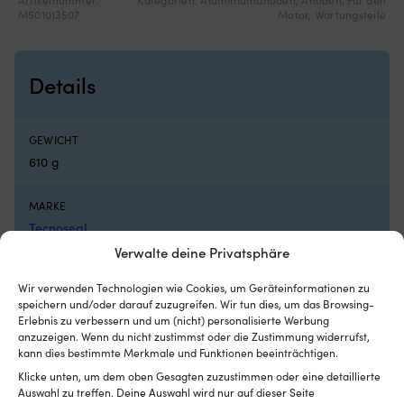
Bootsluken
b
M501013507
Motor
,
Wartungsteile
Netz
Sc
aus
W
feinmaschigem
5
Details
Polyester
od
–
7
schützt
Au
vor
je
GEWICHT
Insekten
n
610 g
und
Ak
lässt
In
Luft
16
MARKE
für
G
Tecnoseal
gute
C
Belüftung
Pa
Verwalte deine Privatsphäre
durchströmen
u
EAN
Wird
Si
Wir verwenden Technologien wie Cookies, um Geräteinformationen zu
5707400267655
außen
fü
speichern und/oder darauf zuzugreifen. Wir tun dies, um das Browsing-
montiert
er
Erlebnis zu verbessern und um (nicht) personalisierte Werbung
–
Si
anzuzeigen. Wenn du nicht zustimmst oder die Zustimmung widerrufst,
MONTAGEORT
kann dies bestimmte Merkmale und Funktionen beeinträchtigen.
perfekt,
W
Achse
wenn
Ko
Klicke unten, um dem oben Gesagten zuzustimmen oder eine detaillierte
man
–
Auswahl zu treffen. Deine Auswahl wird nur auf dieser Seite
ANODENTYP