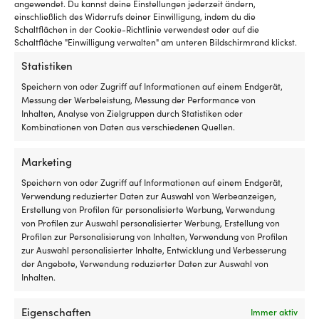
Luken
Pa
angewendet. Du kannst deine Einstellungen jederzeit ändern,
mit
we
Universal
einschließlich des Widerrufs deiner Einwilligung, indem du die
Rollo
z
Schaltflächen in der Cookie-Richtlinie verwendest oder auf die
innen
u
Schaltfläche "Einwilligung verwalten" am unteren Bildschirmrand klickst.
INNENMASSE
hat
er
Statistiken
Ø50 mm
und
ve
es
Re
Speichern von oder Zugriff auf Informationen auf einem Endgerät,
insektenfrei
m
Messung der Werbeleistung, Messung der Performance von
AUSSENMASSE
und
es
Inhalten, Analyse von Zielgruppen durch Statistiken oder
Ø82 mm
kühl
ei
Kombinationen von Daten aus verschiedenen Quellen.
in
zu
der
Si
SONSTIGES
Marketing
Nacht
be
Montagelöcher: 2 Stück
haben
ab
Speichern von oder Zugriff auf Informationen auf einem Endgerät,
möchte
Ak
Verwendung reduzierter Daten zur Auswahl von Werbeanzeigen,
Geeignet
a
ANODE FÜR
Erstellung von Profilen für personalisierte Werbung, Verwendung
für
W
von Profilen zur Auswahl personalisierter Werbung, Erstellung von
Achse Ø50 mm
sowohl
m
Profilen zur Personalisierung von Inhalten, Verwendung von Profilen
Motorboot
–
zur Auswahl personalisierter Inhalte, Entwicklung und Verbesserung
als
au
der Angebote, Verwendung reduzierter Daten zur Auswahl von
auch
d
Inhalten.
Segelboot
Bo
a
Eigenschaften
St
Immer aktiv