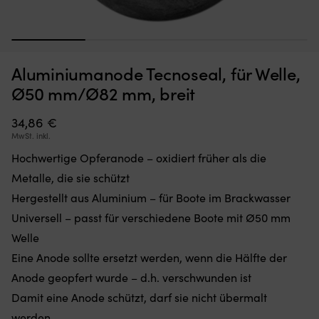
1
2
3
4
Moskitonetz,
Au
Moskitonetz für Boot (Decksluke) NOCK Bug Barrier Medium,
A
Aluminiumanode Tecnoseal, für Welle,
das
Sc
620 x 620 x 420 mm
m
Sie
in
Ø50 mm/Ø82 mm, breit
einfach
Hü
AUF LAGER
32,10
€
über
di
34,86
€
Ihre
vo
MwSt. inkl.
Luke
Be
legen
bi
Hochwertige Opferanode – oxidiert früher als die
oder
M
Metalle, die sie schützt
hängen,
Au
um
bl
Hergestellt aus Aluminium – für Boote im Brackwasser
den
di
Universell – passt für verschiedene Boote mit Ø50 mm
Innenraum
Bo
frei
in
Welle
von
S
Eine Anode sollte ersetzt werden, wenn die Hälfte der
Insekten
au
zu
u
Anode geopfert wurde – d.h. verschwunden ist
halten
d
Damit eine Anode schützt, darf sie nicht übermalt
Band
ka
mit
werden
zw