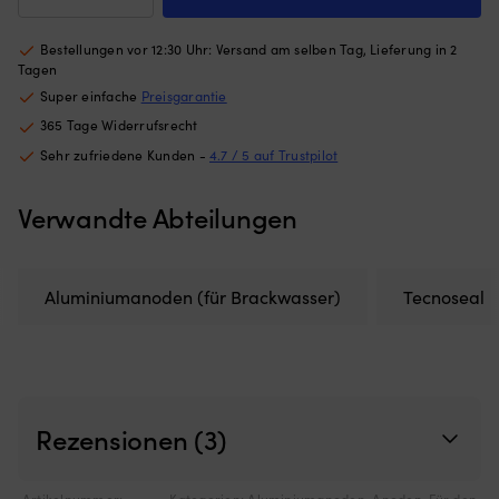
für
Netzes
vo
Welle,
begrenzt,
Be
Ø50
wie
M
Bestellungen vor 12:30 Uhr: Versand am selben Tag, Lieferung in 2
mm/
weit
Au
Tagen
Ø82
die
–
Super einfache
Preisgarantie
mm,
Luke
zi
365 Tage Widerrufsrecht
breit
geöffnet
a
Menge
werden
de
Sehr zufriedene Kunden -
4.7 / 5 auf Trustpilot
kann)
Sc
Passend
di
Verwandte Abteilungen
für
Bo
Luken
bl
mit
si
maximalen
in
Aluminiumanoden (für Brackwasser)
Tecnoseal
Außenmaßen
S
von
au
620
K
mm
a
x
üb
620
d
mm
Mu
Rezensionen (3)
–
au
für
we
mittelgroße
pr
Artikelnummer:
Kategorien:
Aluminiumanoden
,
Anoden
,
Für den