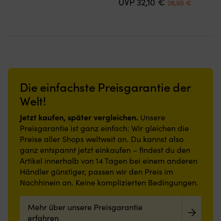
ursprungliga
nuvarande
Det
Det
32,10
€
die
Korrosion
28,95
€
Ko
Komplettes
priset
priset
ursprungliga
nuvara
Metalle,
im
ist
Kit
var:
är:
priset
priset
die
Salzwasser
D
für
59,99 €.
48,85 €.
var:
är:
sie
und
ka
deinen
32,10 €.
28,95 €.
schützt
ist
d
Antrieb
Hergestellt
für
Mu
–
aus
spezifische
a
fix
Aluminium
Motor-,
nu
&
–
Antriebs-,
u
fertig
Die einfachste Preisgarantie der
für
Propeller-
be
Eine
Boote
oder
Be
Welt!
Anode
in
Rumpfteile
Lu
sollte
Brackwasser
angepasst.
na
Jetzt kaufen, später vergleichen.
ausgetauscht
Unsere
Passend
Eine
od
werden,
Preisgarantie ist ganz einfach: Wir gleichen die
für
korrekt
ab
wenn
Preise aller Shops weltweit an. Du kannst also
Yamaha
montierte
W
die
ganz entspannt jetzt einkaufen – findest du den
300
Anode
ei
Hälfte
Artikel innerhalb von 14 Tagen bei einem anderen
–
verringert
si
der
350
das
Händler günstiger, passen wir den Preis im
B
Anode
PS
Risiko
bz
Nachhinein an. Keine komplizierten Bedingungen.
geopfert
Komplettes
von
P
wurde
Kit
Rostschäden,
Re
–
Mehr über unsere Preisgarantie
für
verlängert
Be
d.
Ihren
die
erfahren
5
h.