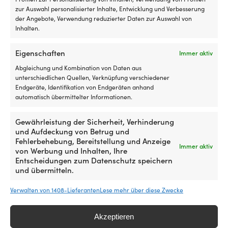
finden,
zur Auswahl personalisierter Inhalte, Entwicklung und Verbesserung
BRUCHGRENZE
BRUCHGRENZE
sodass
der Angebote, Verwendung reduzierter Daten zur Auswahl von
das
1700 kg
1400 kg
Inhalten.
Boot
auch
Eigenschaften
Immer aktiv
bei
Zum Produkt
Winddrehungen
Abgleichung und Kombination von Daten aus
sicher
unterschiedlichen Quellen, Verknüpfung verschiedener
liegt.
Endgeräte, Identifikation von Endgeräten anhand
Er
automatisch übermittelter Informationen.
funktioniert
hervorragend
Gewährleistung der Sicherheit, Verhinderung
Andere kauften auch
auf
und Aufdeckung von Betrug und
Sand,
Fehlerbehebung, Bereitstellung und Anzeige
Lehm
Immer aktiv
von Werbung und Inhalten, Ihre
und
Entscheidungen zum Datenschutz speichern
Schlamm
und übermitteln.
und
bewältigt
Verwalten von 1408-Lieferanten
Lese mehr über diese Zwecke
auch
gemischte
Untergründe
Akzeptieren
und