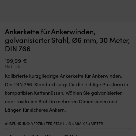
1
2
Bruce-
Fe
Bruce-Anker NOCK Connector, verzinkter Stahl
F
Ankerkette für Ankerwinden,
Anker,
mi
g
das
ge
AUF LAGER
galvanisierter Stahl, Ø6 mm, 30 Meter,
109,99
€
sich
Sc
DIN 766
schnell
–
und
pa
tief
199,99
€
fü
in
al
MwSt. inkl.
den
Ar
Kalibrierte kurzgliedrige Ankerkette für Ankerwinden.
meisten
v
Böden
F
Der DIN 766-Standard sorgt für die richtige Passform in
eingräbt.
Di
kompatiblen Kettennüssen. Wählen Sie galvanisierten
Wählen
L
Sie
v
oder rostfreien Stahl in mehreren Dimensionen und
Edelstahl
10
Längen für sicheres Ankern.
AISI316
M
für
ist
Salzwasser
pe
AUSFÜHRUNG
:
VERZINKTER STAHL - Ø6 MM X 30 METER
mit
fü
einfacher
Na