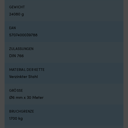
für
Po
GEWICHT
sicheres
in
24080 g
Ankern
fe
auch
ge
bei
Au
EAN
Winddrehungen.
–
5707400039788
Wählen
we
Sie
in
Edelstahl
de
ZULASSUNGEN
für
H
DIN 766
Salzwasser
und
einfache
MATERIAL DER KETTE
Reinigung
Verzinkter Stahl
ohne
Verfärbungen.
Wählen
GRÖSSE
Sie
Ø6 mm x 30 Meter
verzinkt
für
BRUCHGRENZE
preiswerte
Haltbarkeit,
1700 kg
besonders