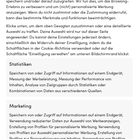
speichern und/oder darauf zuzugreifen. Wir tun dies, um das Browsing-
Untergründe
Erlebnis zu verbessern und um (nicht) personalisierte Werbung
NOCK
anzuzeigen. Wenn du nicht zustimmst oder die Zustimmung widerrufst,
Connector
kann dies bestimmte Merkmale und Funktionen beeinträchtigen.
ist
Klicke unten, um dem oben Gesagten zuzustimmen oder eine detaillierte
ein
Auswahl zu treffen. Deine Auswahl wird nur auf dieser Seite
Bruce-
angewendet. Du kannst deine Einstellungen jederzeit ändern,
Anker
einschließlich des Widerrufs deiner Einwilligung, indem du die
–
Ankerkette für Ankerwinden,
Ankerkette für An
Schaltflächen in der Cookie-Richtlinie verwendest oder auf die
der
galvanisierter Stahl, Ø6 mm, 30 Meter,
Ø6 mm, 30 Meter,
Schaltfläche "Einwilligung verwalten" am unteren Bildschirmrand klickst.
vielseitigste
DIN 766
1 VORRÄTIG
Ankertyp
Statistiken
UVP
629,99
€
1 VORRÄTIG (KANN NACHBESTELLT
für
WERDEN)
MwSt. inkl.
Speichern von oder Zugriff auf Informationen auf einem Endgerät,
Freizeitboote.
199,99
€
Messung der Werbeleistung, Messung der Performance von
Die
MwSt. inkl.
Inhalten, Analyse von Zielgruppen durch Statistiken oder
Form
Kombinationen von Daten aus verschiedenen Quellen.
hilft
dem
MATERIAL DER KETTE
MATERIAL DER KET
Anker,
Marketing
Verzinkter Stahl
Edelstahl
sich
einzugraben
Speichern von oder Zugriff auf Informationen auf einem Endgerät,
und
Verwendung reduzierter Daten zur Auswahl von Werbeanzeigen,
ZULASSUNGEN
ZULASSUNGEN
tiefen
Erstellung von Profilen für personalisierte Werbung, Verwendung
DIN 766
DIN 766
Halt
von Profilen zur Auswahl personalisierter Werbung, Erstellung von
zu
Profilen zur Personalisierung von Inhalten, Verwendung von Profilen