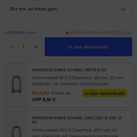
den
G
Abrieb
a
am
un
Schäkel,
R
sodass
–
LIEFERUNG 6.49 €
VERFÜGBAR BEI NACHBESTELLUNG
sie
hä
über
d
Ankerleine
die
Mo
mit
In den Warenkorb
Zeit
a
rostfreier
besser
Or
Kausche
hält.
u
Qvarken
Sie
St
Dockline,
PASSENDER ANKER SCHÄKEL UNTER 10 KG
ist
eg
geflochtenes
Ankerschäkel NOCK Essentials, Ø8 mm, 32 mm,
sofort
o
Polyester,
Edelstahl, mit Gewinde-Inbusschraube
einsatzbereit
di
Ø14
Ursprünglicher
Aktueller
und
Nur
6,82
€
Lu
mm,
In den Warenkorb
MwSt. inkl.
eignet
an
40
Preis
Preis
UVP
8,18
€
sich
od
Meter,
war:
ist:
besonders
of
grau
8,18 €
6,82 €.
gut
ist
Menge
PASSENDER ANKER SCHÄKEL ZWISCHEN 10 UND 20
für
(d
KG
klassisches
H
Ankerschäkel NOCK Essentials, Ø10 mm, 40
Ankermanövrieren
d
mm, Edelstahl, mit Gewinde-Inbusschraube