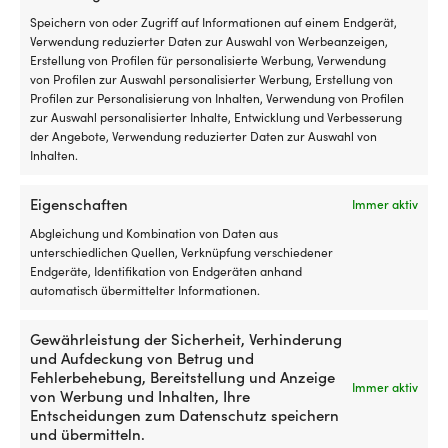
Qvarken Dockline, geflochtenes
Svartlöga, 24-fa
die
Speichern von oder Zugriff auf Informationen auf einem Endgerät,
Polyester, Ø14 mm, 40 Meter, grau
Polyester, Ø14 m
Nacht
Verwendung reduzierter Daten zur Auswahl von Werbeanzeigen,
liegen
VERFÜGBAR BEI NACHBESTELLUNG
24 VORRÄTIG
Erstellung von Profilen für personalisierte Werbung, Verwendung
119,99
€
UVP
89,99
€
willst.
von Profilen zur Auswahl personalisierter Werbung, Erstellung von
An
MwSt. inkl.
MwSt. inkl.
Profilen zur Personalisierung von Inhalten, Verwendung von Profilen
einem
zur Auswahl personalisierter Inhalte, Entwicklung und Verbesserung
Ende
der Angebote, Verwendung reduzierter Daten zur Auswahl von
befindet
WICHTIGE EIGENSCHAFTEN FÜR
WICHTIGE EIGENSC
Inhalten.
sich
ANKERLEINEN
ANKERLEINEN
eine
Mit rostfreier Kausche
Mit rostfreier 
gespleißte
Eigenschaften
Immer aktiv
Schlaufe
mit
Abgleichung und Kombination von Daten aus
ART DER LEINE
ART DER LEINE
rostfreier
unterschiedlichen Quellen, Verknüpfung verschiedener
Kausche.
Endgeräte, Identifikation von Endgeräten anhand
Geflochten
Geflochten
Die
automatisch übermittelter Informationen.
Kausche
hilft,
LEINENDURCHMESSER
LEINENDURCHMES
Gewährleistung der Sicherheit, Verhinderung
die
und Aufdeckung von Betrug und
Ø14 mm
Ø14 mm
Schlaufe
Fehlerbehebung, Bereitstellung und Anzeige
vor
Immer aktiv
von Werbung und Inhalten, Ihre
Verschleiß
Entscheidungen zum Datenschutz speichern
LEINENLÄNGE
LEINENLÄNGE
durch
und übermitteln.
40 Meter
40 Meter
Schäkel/Befestigung