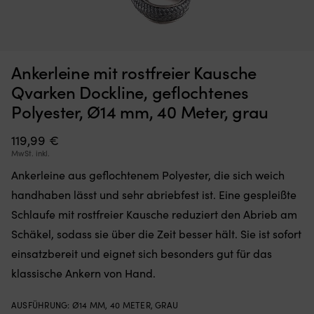
Ankerleine
Mo
Ankerleine mit rostfreier Kausche Qvarken Dockline,
M
Ankerleine mit rostfreier Kausche
aus
d
geflochtenes Polyester, Ø12 mm, 35 Meter, weiß
6
geflochtenem
Si
Qvarken Dockline, geflochtenes
Polyester,
ei
NACHBESTELLUNG
Polyester, Ø14 mm, 40 Meter, grau
79,99
€
die
üb
sich
Ih
weich
119,99
€
Lu
handhaben
le
MwSt. inkl.
lässt
od
Ankerleine aus geflochtenem Polyester, die sich weich
und
h
sehr
u
handhaben lässt und sehr abriebfest ist. Eine gespleißte
abriebfest
d
Schlaufe mit rostfreier Kausche reduziert den Abrieb am
ist.
I
Eine
fr
Schäkel, sodass sie über die Zeit besser hält. Sie ist sofort
gespleißte
v
einsatzbereit und eignet sich besonders gut für das
Schlaufe
In
mit
zu
klassische Ankern von Hand.
rostfreier
ha
Kausche
B
AUSFÜHRUNG
:
Ø14 MM, 40 METER, GRAU
reduziert
mi