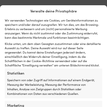
Heck
aus
Verwalte deine Privatsphäre
Vergleiche mit anderen Bestsellern in
wirfst.
Das
ungewichtete ankerleinen
Wir verwenden Technologien wie Cookies, um Geräteinformationen zu
geflochtene
speichern und/oder darauf zuzugreifen. Wir tun dies, um das Browsing-
Polyester
Erlebnis zu verbessern und um (nicht) personalisierte Werbung
macht
anzuzeigen. Wenn du nicht zustimmst oder die Zustimmung widerrufst,
die
kann dies bestimmte Merkmale und Funktionen beeinträchtigen.
Leine
Klicke unten, um dem oben Gesagten zuzustimmen oder eine detaillierte
angenehm
Auswahl zu treffen. Deine Auswahl wird nur auf dieser Seite
griffig
angewendet. Du kannst deine Einstellungen jederzeit ändern,
und
einschließlich des Widerrufs deiner Einwilligung, indem du die
leicht
Schaltflächen in der Cookie-Richtlinie verwendest oder auf die
zu
Schaltfläche "Einwilligung verwalten" am unteren Bildschirmrand klickst.
klarieren,
was
Statistiken
Zeit
Speichern von oder Zugriff auf Informationen auf einem Endgerät,
spart,
Messung der Werbeleistung, Messung der Performance von
wenn
Inhalten, Analyse von Zielgruppen durch Statistiken oder
du
Kombinationen von Daten aus verschiedenen Quellen.
schnell
sicher
Ankerleine mit rostfreier Kausche
Ankerleine mit ro
für
Marketing