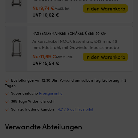
von
Ne
Ursprünglicher
Aktueller
Nur
9,74
€
Hand.
be
In den Warenkorb
MwSt. inkl.
|
wi
Preis
Preis
UVP
10,02
€
Geflochtenes
we
war:
ist:
Polyester
di
10,02 €
9,74 €.
sorgt
Lu
PASSENDER ANKER SCHÄKEL ÜBER 20 KG
für
ge
Ankerschäkel NOCK Essentials, Ø12 mm, 48
angenehmes
w
mm, Edelstahl, mit Gewinde-Inbusschraube
Handling
ka
und
P
Ursprünglicher
Aktueller
Nur
11,69
€
In den Warenkorb
MwSt. inkl.
gute
fü
Preis
Preis
UVP
15,54
€
Abriebfestigkeit
L
war:
ist:
Gespleißte
mi
15,54 €
11,69 €.
Schlaufe
m
Bestellungen vor 12:30 Uhr: Versand am selben Tag, Lieferung in 2
mit
A
Tagen
rostfreier
v
Super einfache
Preisgarantie
Kausche
6
reduziert
m
365 Tage Widerrufsrecht
Scheuerstellen
x
Sehr zufriedene Kunden -
4.7 / 5 auf Trustpilot
Sofort
6
einsatzbereit
m
–
–
Verwandte Abteilungen
Schäkel
fü
und
mi