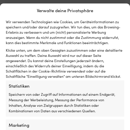
Luken
Er
mit
d
Artikelnummer:
Kategorien:
Rostschutzprimer
,
Bootsgrundierungen
Verwalte deine Privatsphäre
Rollo
m
M501001147
& Primer
,
Farben, Lacke & Firnisse
innen
a
Wir verwenden Technologien wie Cookies, um Geräteinformationen zu
hat
B
speichern und/oder darauf zuzugreifen. Wir tun dies, um das Browsing-
und
h
Erlebnis zu verbessern und um (nicht) personalisierte Werbung
es
so
Details
anzuzeigen. Wenn du nicht zustimmst oder die Zustimmung widerrufst,
insektenfrei
w
kann dies bestimmte Merkmale und Funktionen beeinträchtigen.
und
di
kühl
Ga
Klicke unten, um dem oben Gesagten zuzustimmen oder eine detaillierte
GEWICHT
in
ha
Auswahl zu treffen. Deine Auswahl wird nur auf dieser Seite
440 g
angewendet. Du kannst deine Einstellungen jederzeit ändern,
der
Or
einschließlich des Widerrufs deiner Einwilligung, indem du die
Nacht
Er
Schaltflächen in der Cookie-Richtlinie verwendest oder auf die
haben
2
MARKE
Schaltfläche "Einwilligung verwalten" am unteren Bildschirmrand klickst.
möchte
fü
TK-Line
Geeignet
ei
Statistiken
für
Z
sowohl
Fr
Speichern von oder Zugriff auf Informationen auf einem Endgerät,
LINK ZUM HERSTELLER
Motorboot
Ar
Messung der Werbeleistung, Messung der Performance von
https://silpartkline.com/en/shop/prodotti-per-la-
als
2
Inhalten, Analyse von Zielgruppen durch Statistiken oder
nautica/vernici/primers/
auch
er
Kombinationen von Daten aus verschiedenen Quellen.
Segelboot
d
U
Marketing
Mi