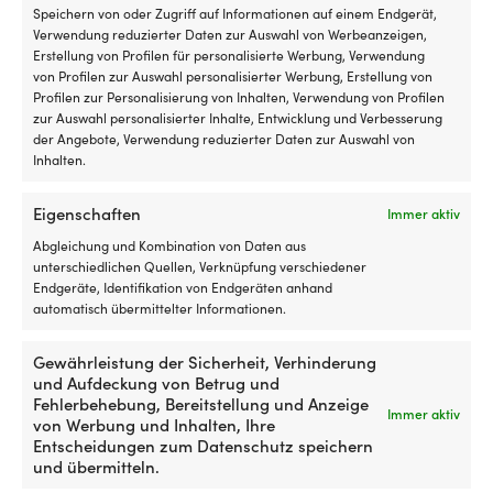
Sc
Speichern von oder Zugriff auf Informationen auf einem Endgerät,
M
Andere kauften auch
Verwendung reduzierter Daten zur Auswahl von Werbeanzeigen,
Ko
Erstellung von Profilen für personalisierte Werbung, Verwendung
En
von Profilen zur Auswahl personalisierter Werbung, Erstellung von
5
Profilen zur Personalisierung von Inhalten, Verwendung von Profilen
vo
zur Auswahl personalisierter Inhalte, Entwicklung und Verbesserung
/
der Angebote, Verwendung reduzierter Daten zur Auswahl von
3
Inhalten.
rü
ta
Eigenschaften
Immer aktiv
d
ei
Abgleichung und Kombination von Daten aus
ve
unterschiedlichen Quellen, Verknüpfung verschiedener
od
Endgeräte, Identifikation von Endgeräten anhand
de
automatisch übermittelter Informationen.
Motorfarbe
Antriebsfarbe & Motorfarbe
Echolot NASA Marine
Sc
von
TK-Line Colorspray
Instruments Clipper Depth
in
guter
Gewährleistung der Sicherheit, Verhinderung
System, 12V + Geber (feste
de
Qualität
AUF LAGER
und Aufdeckung von Betrug und
Frequenz)
Ga
Det
Det
26,58
€
Perfekt
23
€
Fehlerbehebung, Bereitstellung und Anzeige
a
ursprungliga
nuvarande
für
Immer aktiv
NACHBESTELLUNG
von Werbung und Inhalten, Ihre
u
priset
priset
Det
Det
329,99
€
Antriebe,
319,99
€
Entscheidungen zum Datenschutz speichern
b
var:
är:
ursprunglig
nuva
Außenborder
und übermitteln.
wi
26,58 €.
23 €.
priset
prise
&
ei