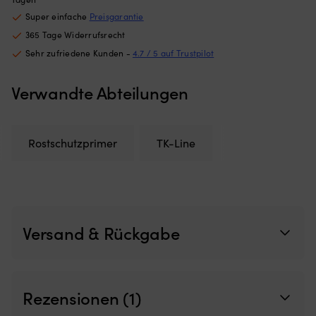
Bootsluken
A
Super einfache
Preisgarantie
Netz
wi
365 Tage Widerrufsrecht
aus
ei
feinmaschigem
5
Sehr zufriedene Kunden -
4.7 / 5 auf Trustpilot
Polyester
Vo
–
u
Verwandte Abteilungen
schützt
3
vor
R
Insekten
so
und
fü
Rostschutzprimer
TK-Line
lässt
ei
Luft
kl
für
Ge
gute
P
Belüftung
fü
durchströmen
m
Wird
M
Versand & Rückgabe
außen
Ko
montiert
Se
–
üb
perfekt,
vi
wenn
Mo
Rezensionen (1)
man
Pr