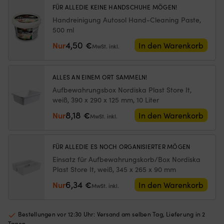
Netzes
od
FÜR ALLEDIE KEINE HANDSCHUHE MÖGEN!
begrenzt,
b
Handreinigung Autosol Hand-Cleaning Paste,
wie
Tr
500 ml
weit
u
die
er
4,50
Nur
€
In den Warenkorb
MwSt. inkl.
Luke
ist
geöffnet
ei
werden
pr
ALLES AN EINEM ORT SAMMELN!
kann)
Er
Passend
d
Aufbewahrungsbox Nordiska Plast Store It,
für
m
weiß, 390 x 290 x 125 mm, 10 Liter
Luken
a
8,18
Nur
€
In den Warenkorb
mit
B
MwSt. inkl.
maximalen
h
Außenmaßen
so
von
|
FÜR ALLEDIE ES NOCH ORGANISIERTER MÖGEN
620
Er
Einsatz für Aufbewahrungskorb/Box Nordiska
mm
ei
Plast Store It, weiß, 345 x 265 x 90 mm
x
de
620
Sc
6,34
Nur
€
In den Warenkorb
MwSt. inkl.
mm
u
–
m
für
d
Bestellungen vor 12:30 Uhr: Versand am selben Tag, Lieferung in 2
mittelgroße
El
Tagen