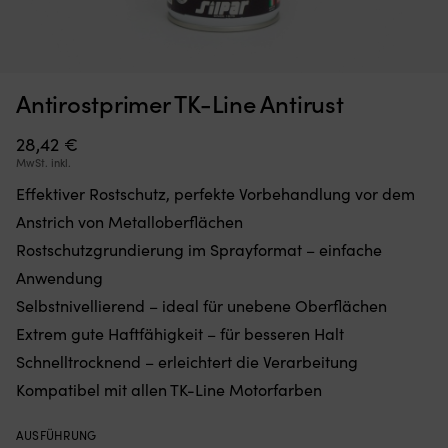
Moskitonetz,
Sc
Moskitonetz für Boot (Decksluke) NOCK Bug Barrier Medium,
S
Antirostprimer TK-Line Antirust
das
de
620 x 620 x 420 mm
Sie
ei
einfach
de
28,42
€
AUF LAGER
32,10
€
über
Te
MwSt. inkl.
Ihre
in
Effektiver Rostschutz, perfekte Vorbehandlung vor dem
Luke
de
legen
Ga
Anstrich von Metalloberflächen
oder
er
Rostschutzgrundierung im Sprayformat – einfache
hängen,
u
um
d
Anwendung
den
El
Selbstnivellierend – ideal für unebene Oberflächen
Innenraum
A
frei
wi
Extrem gute Haftfähigkeit – für besseren Halt
von
ei
Schnelltrocknend – erleichtert die Verarbeitung
Insekten
ma
zu
Er
Kompatibel mit allen TK-Line Motorfarben
halten
ha
Band
5
AUSFÜHRUNG
mit
V