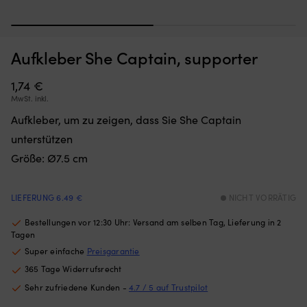
1
2
Aufkleber She Captain, supporter
Moskitonetz,
Au
Moskitonetz für Boot (Decksluke) NOCK Bug Barrier Medium,
A
das
Sc
620 x 620 x 420 mm
m
Sie
in
1,74
€
einfach
Hü
AUF LAGER
MwSt. inkl.
32,10
€
über
di
Aufkleber, um zu zeigen, dass Sie She Captain
Ihre
vo
Luke
Be
unterstützen
legen
bi
Größe: Ø7.5 cm
oder
M
hängen,
Au
um
bl
LIEFERUNG 6.49 €
NICHT VORRÄTIG
den
di
Innenraum
Bo
Bestellungen vor 12:30 Uhr: Versand am selben Tag, Lieferung in 2
frei
in
Tagen
von
S
Super einfache
Preisgarantie
Insekten
au
zu
u
365 Tage Widerrufsrecht
halten
d
Sehr zufriedene Kunden -
4.7 / 5 auf Trustpilot
Band
ka
mit
zw