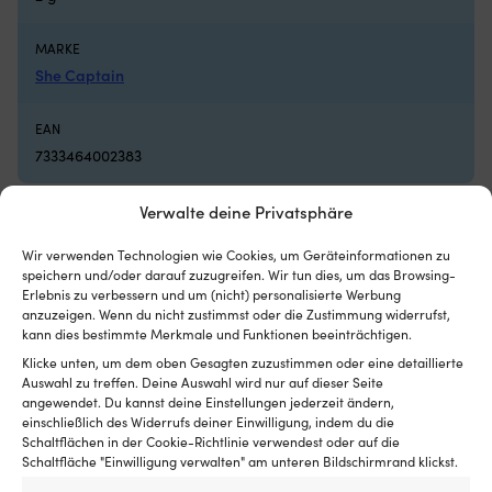
Netzes
vo
begrenzt,
Be
wie
M
MARKE
weit
Au
She Captain
die
–
Luke
zi
EAN
geöffnet
a
werden
de
7333464002383
kann)
Sc
Passend
di
Verwalte deine Privatsphäre
für
Bo
Luken
bl
mit
si
Wir verwenden Technologien wie Cookies, um Geräteinformationen zu
Andere kauften auch
speichern und/oder darauf zuzugreifen. Wir tun dies, um das Browsing-
maximalen
in
Erlebnis zu verbessern und um (nicht) personalisierte Werbung
Außenmaßen
S
anzuzeigen. Wenn du nicht zustimmst oder die Zustimmung widerrufst,
von
au
kann dies bestimmte Merkmale und Funktionen beeinträchtigen.
620
K
mm
a
Klicke unten, um dem oben Gesagten zuzustimmen oder eine detaillierte
x
üb
Auswahl zu treffen. Deine Auswahl wird nur auf dieser Seite
620
d
angewendet. Du kannst deine Einstellungen jederzeit ändern,
mm
Mu
einschließlich des Widerrufs deiner Einwilligung, indem du die
Schaltflächen in der Cookie-Richtlinie verwendest oder auf die
–
au
Schaltfläche "Einwilligung verwalten" am unteren Bildschirmrand klickst.
für
we
mittelgroße
pr