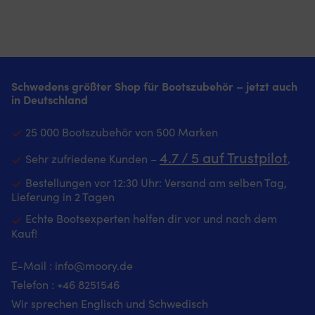
sofort
passt
S
und
sowohl
au
sorgt
an
D
für
Bord
zu
kühlen
als
Au
Komfort
auch
er
Schwedens größter Shop für Bootszubehör – jetzt auch
Stretch
im
es
in Deutschland
und
Flur
di
Zwickel
oder
di
bieten
Badezimmer.
25 000 Bootszubehör von 500 Marken
au
geschmeidige
|
zu
Bewegungsfreiheit
Fußmatte
4.7 / 5 auf Trustpilot
Sehr zufriedene Kunden –
‚
s
bei
mit
u
Arbeiten
marineblauem
Bestellungen vor 12:30 Uhr: Versand am selben Tag,
d
an
Design
Lieferung in 2 Tagen
Ko
Bord
und
üb
Echte Bootsexperten helfen dir vor und nach dem
Cargotasche
"Välkommen"-
W
Kauf!
mit
Botschaft
zu
verdecktem
–
ha
Knopf
sorgt
E-Mail :
info@moory.de
bi
hält
für
di
Telefon :
+46 8251
546
das
Wohlfühlatmosphäre
Si
Handy
an
Wir sprechen Englisch und Schwedisch
un
bei
Bord