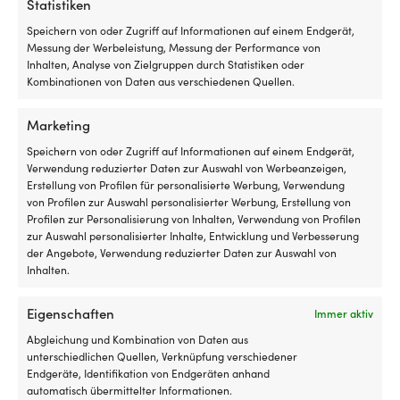
Statistiken
Bootsluken
b
Netz
Sc
Speichern von oder Zugriff auf Informationen auf einem Endgerät,
Vier
aus
W
Messung der Werbeleistung, Messung der Performance von
Seglerkappe Crew,
coole
feinmaschigem
5
Inhalten, Analyse von Zielgruppen durch Statistiken oder
marineblau/beige, One-
Kappen
Polyester
od
Kombinationen von Daten aus verschiedenen Quellen.
Size
in
–
7
Marineblau
schützt
Au
AUF LAGER
Marketing
Det
Det
19,22
€
mit
vor
je
16,28
€
ursprungliga
nuvarande
beigem
Insekten
n
Speichern von oder Zugriff auf Informationen auf einem Endgerät,
priset
priset
Schirm.
und
Ak
Verwendung reduzierter Daten zur Auswahl von Werbeanzeigen,
var:
är:
lässt
In
Erstellung von Profilen für personalisierte Werbung, Verwendung
19,22 €.
16,28 €.
Luft
16
von Profilen zur Auswahl personalisierter Werbung, Erstellung von
für
G
Profilen zur Personalisierung von Inhalten, Verwendung von Profilen
gute
C
zur Auswahl personalisierter Inhalte, Entwicklung und Verbesserung
Belüftung
Pa
der Angebote, Verwendung reduzierter Daten zur Auswahl von
durchströmen
u
Inhalten.
Outlet-Produkte, die dir gefallen
Wird
Si
außen
fü
könnten
Eigenschaften
Immer aktiv
montiert
er
–
Si
Abgleichung und Kombination von Daten aus
perfekt,
W
unterschiedlichen Quellen, Verknüpfung verschiedener
wenn
Ko
Endgeräte, Identifikation von Endgeräten anhand
man
–
automatisch übermittelter Informationen.