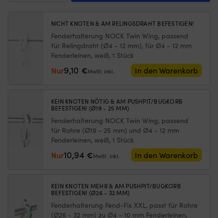
Single
Gewichten
Re
Eye
am
u
814,
NICHT KNOTEN & AM RELINGSDRAHT BEFESTIGEN!
unteren
je
36
Rand
Ar
Fenderhalterung NOCK Twin Wing, passend
cm,
–
v
für Relingdraht (Ø4 - 12 mm), für Ø4 - 12 mm
Ø21
hält
Au
Fenderleinen, weiß, 1 Stück
cm,
das
G
marineblau
9,10
Nur
€
In den Warenkorb
Moskitonetz
MwSt. inkl.
G
mit
an
5
schwarzem
Ort
x
Top
und
37
KEIN KNOTEN NÖTIG & AM PUSHPIT/BUGKORB
Menge
BEFESTIGEN! (Ø19 - 25 MM)
Stelle,
x
egal
3
Fenderhalterung NOCK Twin Wing, passend
ob
m
für Rohre (Ø19 - 25 mm) und Ø4 - 12 mm
die
fü
Fenderleinen, weiß, 1 Stück
Luke
g
10,94
Nur
€
In den Warenkorb
angelehnt
od
MwSt. inkl.
oder
s
offen
G
ist
Be
KEIN KNOTEN MEHR & AM PUSHPIT/BUGKORB
(die
g
BEFESTIGEN! (Ø26 - 32 MM)
Höhe
Fe
Fenderhalterung Fend-Fix XXL, passt für Rohre
des
S
(Ø26 - 32 mm) zu Ø4 - 10 mm Fenderleinen,