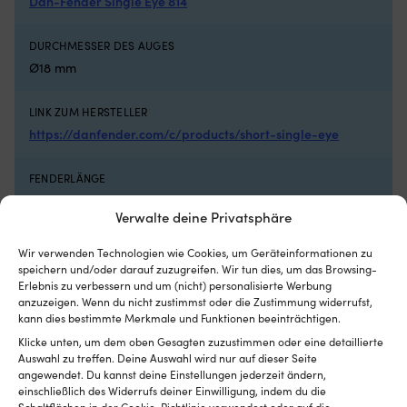
Dan-Fender Single Eye 814
DURCHMESSER DES AUGES
Ø18 mm
LINK ZUM HERSTELLER
https://danfender.com/c/products/short-single-eye
FENDERLÄNGE
36 cm
Verwalte deine Privatsphäre
EAN
Wir verwenden Technologien wie Cookies, um Geräteinformationen zu
5705563510823
speichern und/oder darauf zuzugreifen. Wir tun dies, um das Browsing-
Erlebnis zu verbessern und um (nicht) personalisierte Werbung
anzuzeigen. Wenn du nicht zustimmst oder die Zustimmung widerrufst,
QUALITÄTSNIVEAU
kann dies bestimmte Merkmale und Funktionen beeinträchtigen.
Standard
Klicke unten, um dem oben Gesagten zuzustimmen oder eine detaillierte
Auswahl zu treffen. Deine Auswahl wird nur auf dieser Seite
angewendet. Du kannst deine Einstellungen jederzeit ändern,
AUFHÄNGUNGSMÖGLICHKEITEN
einschließlich des Widerrufs deiner Einwilligung, indem du die
Nur vertikal (1 Öse)