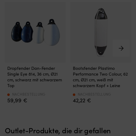
Vermeiden
Performance
Dropfender Dan-Fender
Bootsfender Plastimo
Sie,
Bootsfender
Single Eye 814, 36 cm, Ø21
Performance Two Colour, 62
dass
weiß
cm, schwarz mit schwarzem
cm, Ø21 cm, weiß mit
die
mit
Top
schwarzem Kopf + Leine
Bootsfender
schwarzem
ins
Kopf,
NACHBESTELLUNG
NACHBESTELLUNG
59,99
€
42,22
€
Wasser
mit
geraten
Leine.
und
Größe
Bewuchs
21x60
bekommen.
cm
Outlet-Produkte, die dir gefallen
Die
Auge
Single
an