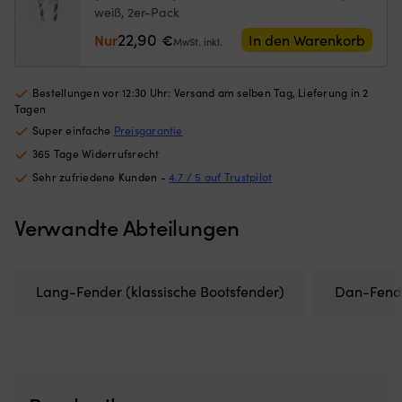
Netzes
u
weiß, 2er-Pack
begrenzt,
ra
22,90
Nur
€
wie
H
In den Warenkorb
MwSt. inkl.
weit
a
die
St
Luke
He
Bestellungen vor 12:30 Uhr: Versand am selben Tag, Lieferung in 2
geöffnet
a
Tagen
werden
P
Super einfache
Preisgarantie
kann)
G
365 Tage Widerrufsrecht
Passend
(P
für
fü
Sehr zufriedene Kunden -
4.7 / 5 auf Trustpilot
Luken
h
mit
St
Verwandte Abteilungen
maximalen
Ve
Außenmaßen
N
von
mi
620
st
Lang-Fender (klassische Bootsfender)
Dan-Fend
mm
G
x
fü
620
s
mm
La
–
St
für
Gr
mittelgroße
a