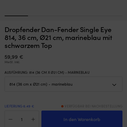
1
2
3
4
5
Moskitonetz,
St
Moskitonetz für Boot (Decksluke) NOCK Bug Barrier Medium,
S
Dropfender Dan-Fender Single Eye
das
u
620 x 620 x 420 mm
Sie
ro
814, 36 cm, Ø21 cm, marineblau mit
einfach
A
AUF LAGER
schwarzem Top
32,10
€
über
/
Ihre
Ta
Luke
59,99
€
di
legen
fü
MwSt. inkl.
oder
fa
hängen,
al
AUSFÜHRUNG
:
814 (36 CM X Ø21 CM) - MARINEBLAU
um
pe
den
ge
Innenraum
ist
frei
Id
von
fü
Insekten
d
LIEFERUNG 6.49 €
VERFÜGBAR BEI NACHBESTELLUNG
zu
Bo
Dropfender
halten
–
Dan-
In den Warenkorb
Band
We
Fender
mit
Le