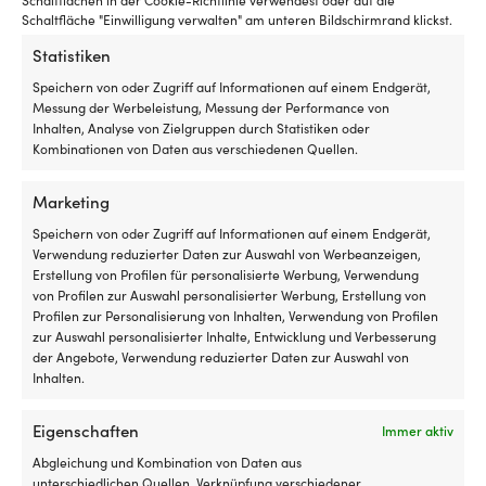
Schaltflächen in der Cookie-Richtlinie verwendest oder auf die
Schaltfläche "Einwilligung verwalten" am unteren Bildschirmrand klickst.
VENTILTYP
Statistiken
Mit Rückschlagventil
Speichern von oder Zugriff auf Informationen auf einem Endgerät,
Messung der Werbeleistung, Messung der Performance von
Inhalten, Analyse von Zielgruppen durch Statistiken oder
Kombinationen von Daten aus verschiedenen Quellen.
Vergleiche mit anderen Bestsellern in
Marketing
lang-fender (klassische bootsfender)
Speichern von oder Zugriff auf Informationen auf einem Endgerät,
Verwendung reduzierter Daten zur Auswahl von Werbeanzeigen,
Erstellung von Profilen für personalisierte Werbung, Verwendung
von Profilen zur Auswahl personalisierter Werbung, Erstellung von
Profilen zur Personalisierung von Inhalten, Verwendung von Profilen
zur Auswahl personalisierter Inhalte, Entwicklung und Verbesserung
der Angebote, Verwendung reduzierter Daten zur Auswahl von
Inhalten.
Eigenschaften
Immer aktiv
Abgleichung und Kombination von Daten aus
unterschiedlichen Quellen, Verknüpfung verschiedener