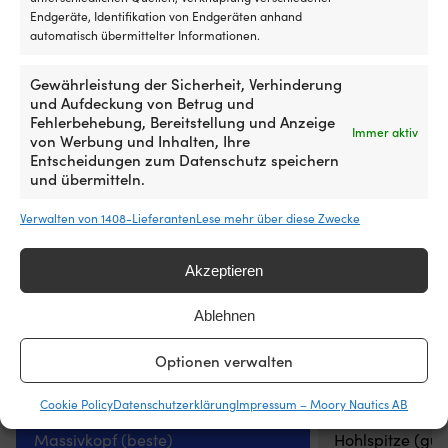
Endgeräte, Identifikation von Endgeräten anhand
automatisch übermittelter Informationen.
Gewährleistung der Sicherheit, Verhinderung
und Aufdeckung von Betrug und
Dropfender Dan-Fender Single Eye 814,
Fender Castro G-3
Fehlerbehebung, Bereitstellung und Anzeige
36 cm, Ø21 cm, marineblau mit
schwarz
Immer aktiv
von Werbung und Inhalten, Ihre
schwarzem Top
239 VORRÄTIG
Entscheidungen zum Datenschutz speichern
U
UVP
19,22
€
VERFÜGBAR BEI NACHBESTELLUNG
17
und übermitteln.
Pr
59,99
€
MwSt. inkl.
w
MwSt. inkl.
19
Verwalten von 1408-Lieferanten
Lese mehr über diese Zwecke
MARKE
MARKE
Akzeptieren
Dan-Fender
Castro
Ablehnen
EMPFOHLENE BOOTSLÄNGE
EMPFOHLENE BOO
10 - 20 Fuß, 20 - 30 Fuß
10 - 20 Fuß
Optionen verwalten
Cookie Policy
Datenschutzerklärung
Impressum – Moory Nautics AB
ART DER SPITZE
ART DER SPITZE
Massivkopf (beste)
Hohlspitze (gün