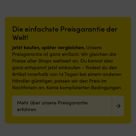
von
verteilt,
vertikale
–
Bootsfendern,
was
oder
hält
Bojen,
zu
horizontale
lange
Festmacherbojen,
einem
Montage
Verstärkte
Stegfendern
starken
Die einfachste Preisgarantie der
Gleichmäßige
Öse
und
und
Wandstärke
–
Welt!
anderen
stoßfesten
–
gewährleistet
verwandten
Bootsfender
gleich
eine
Jetzt kaufen, später vergleichen.
Produkten.
führt,
Unsere
stark
hohe
Das
unabhängig
Preisgarantie ist ganz einfach: Wir gleichen die
entlang
Bruchfestigkeit
Markenzeichen
davon,
Preise aller Shops weltweit an. Du kannst also
des
Hält
von
wo
ganz entspannt jetzt einkaufen – findest du den
gesamten
Temperaturen
Dan-
am
Artikel innerhalb von 14 Tagen bei einem anderen
Fenders
zwischen
Fender
Bootsfender
Hohe
-30
Händler günstiger, passen wir den Preis im
ist
der
Widerstandsfähigkeit
–
Nachhinein an. Keine komplizierten Bedingungen.
Qualität,
Druck
gegen
+50°C
worauf
anliegt.
Abrieb
stand
auch
Passender
Mehr über unsere Preisgarantie
&
–
ihr
Fenderschutz
Sonnenlicht
was
erfahren
Motto
Größe
–
für
verweist:
F2.
bleibt
ein
”The
lange
Ding
quality
intakt
“POLYMATIQ”
that