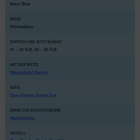
Luken
lä
Navy Blue
mit
Rollo
innen
FARBE
hat
Marineblau
und
es
insektenfrei
EMPFOHLENE BOOTSLÄNGE
und
10 – 20 Fuß, 20 – 30 Fuß
kühl
in
ART DER SPITZE
der
Nacht
Massivkopf (beste)
haben
möchte
SERIE
Geeignet
Dan-Fender Single Eye
für
sowohl
Motorboot
FARBE DES BOOTSFENDERS
als
Marineblau
auch
Segelboot
MODELL