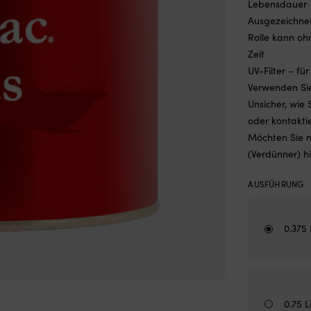
Lebensdauer
Ausgezeichnet
Rolle kann oh
Zeit
UV-Filter – f
Verwenden Sie
Unsicher, wie
oder kontakti
Möchten Sie n
(Verdünner) h
AUSFÜHRUNG
0.375 
0.75 