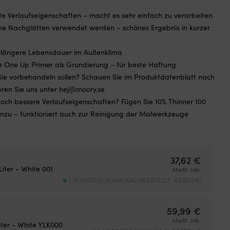
e Verlaufseigenschaften – macht es sehr einfach zu verarbeiten
ne Nachglätten verwendet werden – schönes Ergebnis in kurzer
ür längere Lebensdauer im Außenklima
 One Up Primer als Grundierung – für beste Haftung
 Sie vorbehandeln sollen? Schauen Sie im Produktdatenblatt nach
eren Sie uns unter hej@moory.se
och bessere Verlaufseigenschaften? Fügen Sie 10% Thinner 100
inzu – funktioniert auch zur Reinigung der Malwerkzeuge
37,62
€
Liter - White 001
MwSt. inkl.
1 VORRÄTIG (KANN NACHBESTELLT WERDEN)
59,99
€
MwSt. inkl.
Liter - White YLK000