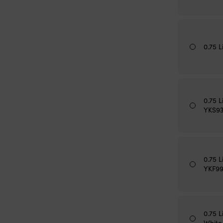
ng
0.75 L
0.75 L
YKS9
0.75 L
YKF99
0.75 
White