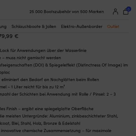
☓
25 000 Bootszubehör von 500 Marken
0
Super einfache Preisgarantie
k / Streckfarbe International Toplac
Begeisterte Kunden – 4,7/5 bei Trustpilot
tung
Schlauchboote & Jollen
Elektro-Außenborder
Outlet
Preisspanne:
79,99
€
37,62 €
Lack für Anwendungen über der Wasserlinie
bis
 – muss nicht gemischt werden
179,99 €
ufseigenschaften (DOI) & Spiegeleffekt (Distinctness Of Image) im
Toplac
 eliminiert den Bedarf an Nachglätten beim Rollen
l – 1 Liter reicht für bis zu 12 m²
zahl der Schichten bei Anwendung mit Rolle / Pinsel: 2 – 3
s Finish – ergibt eine spiegelglatte Oberfläche
die meisten Untergründe: Aluminium, zinkbeschichteter Stahl,
coat, Blei, Stahl, Holz, Bronze & Edelstahl
& innovative chemische Zusammensetzung – für maximale