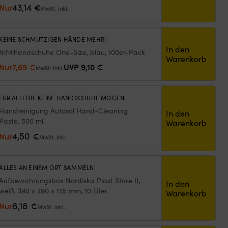
43,14
Nur
€
MwSt. inkl.
KEINE SCHMUTZIGEN HÄNDE MEHR!
In den
Nitrilhandschuhe One-Size, blau, 100er-Pack
Warenkorb
Ursprünglicher
Aktueller
Nur
7,69
€
UVP
9,10
€
MwSt. inkl.
Preis
Preis
war:
ist:
FÜR ALLEDIE KEINE HANDSCHUHE MÖGEN!
9,10 €
7,69 €.
Handreinigung Autosol Hand-Cleaning
In den
Paste, 500 ml
Warenkorb
4,50
Nur
€
MwSt. inkl.
ALLES AN EINEM ORT SAMMELN!
Aufbewahrungsbox Nordiska Plast Store It,
In den
weiß, 390 x 290 x 125 mm, 10 Liter
Warenkorb
8,18
Nur
€
MwSt. inkl.