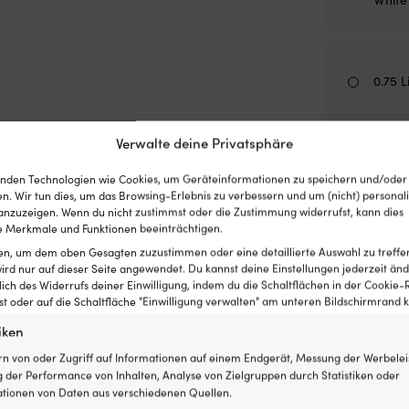
0.75 L
Verwalte deine Privatsphäre
0.75 L
nden Technologien wie Cookies, um Geräteinformationen zu speichern und/oder
YKB9
n. Wir tun dies, um das Browsing-Erlebnis zu verbessern und um (nicht) personali
nzuzeigen. Wenn du nicht zustimmst oder die Zustimmung widerrufst, kann dies
 Merkmale und Funktionen beeinträchtigen.
ten, um dem oben Gesagten zuzustimmen oder eine detaillierte Auswahl zu treffe
ird nur auf dieser Seite angewendet. Du kannst deine Einstellungen jederzeit änd
lich des Widerrufs deiner Einwilligung, indem du die Schaltflächen in der Cookie-R
0.75 L
 oder auf die Schaltfläche "Einwilligung verwalten" am unteren Bildschirmrand kl
iken
rn von oder Zugriff auf Informationen auf einem Endgerät, Messung der Werbelei
 der Performance von Inhalten, Analyse von Zielgruppen durch Statistiken oder
0.75 L
tionen von Daten aus verschiedenen Quellen.
YKS2