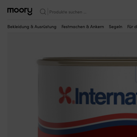
Vielleicht sind einige dieser Produkte fü
Bootspflege & Wartung
—
Farben, Lacke & Firnisse
—
Bootslacke &
Suchen
nach:
Bekleidung & Ausrüstung
Festmachen & Ankern
Segeln
Für 