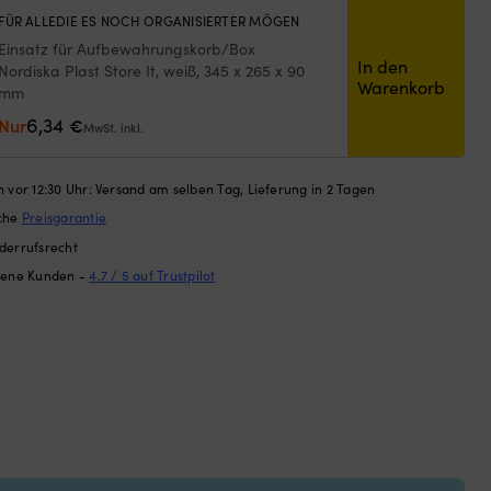
FÜR ALLEDIE ES NOCH ORGANISIERTER MÖGEN
Einsatz für Aufbewahrungskorb/Box
In den
Nordiska Plast Store It, weiß, 345 x 265 x 90
Warenkorb
mm
6,34
Nur
€
MwSt. inkl.
 vor 12:30 Uhr: Versand am selben Tag, Lieferung in 2 Tagen
ache
Preisgarantie
derrufsrecht
dene Kunden -
4.7 / 5 auf Trustpilot