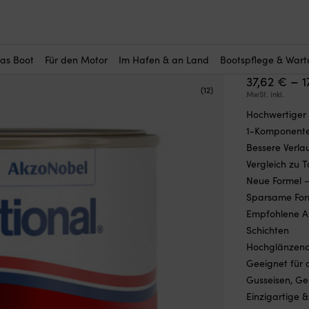
r Sie interessant?
 Streckfarbe
—
Bootslack / Streckfarbe International Toplac Plus
Bootslac
Plus
das Boot
Für den Motor
Im Hafen & an Land
Bootspflege & War
–
37,62
€
1
(12)
MwSt. inkl.
Hochwertiger 
1-Komponente
Bessere Verla
Vergleich zu 
Neue Formel –
Sparsame Forme
Empfohlene An
Schichten
Hochglänzende
Geeignet für 
Gusseisen, Gel
Einzigartige 