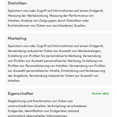
Statistiken
Steuerrad Motorboot Savoretti
Motorbootsteuerr
mm)
Armando T9, Edelstahl & Gummi, Ø400
(AISI 316) mit PU
und
Speichern von oder Zugriff auf Informationen auf einem Endgerät,
mm, mit Nabe, passt 3/4″ (19 mm)
Ø343 mm, mit Nab
werden
Messung der Werbeleistung, Messung der Performance von
Lenksäule, schwarz
(19 mm) Steuerra
mit
Inhalten, Analyse von Zielgruppen durch Statistiken oder
VERFÜGBAR BEI NACHBESTELLUNG
40 VORRÄTIG
Nabe
Kombinationen von Daten aus verschiedenen Quellen.
Ursprünglicher
Aktueller
UVP
139,99
€
59,99
€
99,99
€
geliefert,
Preis
Preis
MwSt. inkl.
MwSt. inkl.
wodurch
war:
ist:
Marketing
sie
139,99 €
99,99 €.
sich
Speichern von oder Zugriff auf Informationen auf einem Endgerät,
mit
Verwendung reduzierter Daten zur Auswahl von Werbeanzeigen,
WICHTIGE STEUERRADEIGENSCHAFTEN
WICHTIGE STEUER
der
Erstellung von Profilen für personalisierte Werbung, Verwendung
vorhandenen
Komplett mit Nabe
Komplett mit N
von Profilen zur Auswahl personalisierter Werbung, Erstellung von
Mutter
Profilen zur Personalisierung von Inhalten, Verwendung von Profilen
am
zur Auswahl personalisierter Inhalte, Entwicklung und Verbesserung
Lenkgetriebe
der Angebote, Verwendung reduzierter Daten zur Auswahl von
DURCHMESSER DES STEUERRADS
DURCHMESSER DES
einfach
Inhalten.
montieren
Ø340 mm
Ø343 mm
lassen.
Eigenschaften
Immer aktiv
Die
richtige
WELLENMASS
WELLENMASS
Abgleichung und Kombination von Daten aus
Ausführung
3/4" (19 mm) - für Motorboote
3/4" (19 mm) - 
unterschiedlichen Quellen, Verknüpfung verschiedener
wählen
Endgeräte, Identifikation von Endgeräten anhand
Die
automatisch übermittelter Informationen.