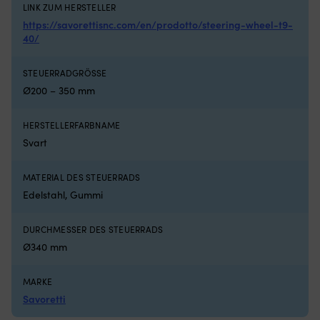
verschiedene
L
LINK ZUM HERSTELLER
Stilrichtungen.
mi
https://savorettisnc.com/en/prodotto/steering-wheel-t9-
Die
Ro
40/
CE-
in
Zertifizierung
ha
bietet
u
STEUERRADGRÖSSE
zusätzliche
es
Ø200 – 350 mm
Sicherheit
in
bei
u
der
kü
HERSTELLERFARBNAME
Wahl
in
Svart
eines
de
neuen
N
Steuerrads
h
MATERIAL DES STEUERRADS
für
m
Edelstahl, Gummi
Boote.
Ge
Savoretti
fü
DURCHMESSER DES STEUERRADS
Motorbootsteuerräder
so
sind
M
Ø340 mm
für
al
alle
a
MARKE
gemacht,
Se
Savoretti
die
auf