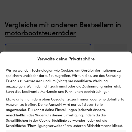
ein
Steuerrad
wechseln
möchten,
Vergleiche mit anderen Bestsellern in
das
motorbootsteuerräder
einen
stabilen
Griff
und
ein
Verwalte deine Privatsphäre
sicheres
Gefühl
am
Wir verwenden Technologien wie Cookies, um Geräteinformationen zu
Steuerstand
speichern und/oder darauf zuzugreifen. Wir tun dies, um das Browsing-
Erlebnis zu verbessern und um (nicht) personalisierte Werbung
bietet.
anzuzeigen. Wenn du nicht zustimmst oder die Zustimmung widerrufst,
Sie
kann dies bestimmte Merkmale und Funktionen beeinträchtigen.
passen
auf
Klicke unten, um dem oben Gesagten zuzustimmen oder eine detaillierte
Motorboote
Auswahl zu treffen. Deine Auswahl wird nur auf dieser Seite
mit
angewendet. Du kannst deine Einstellungen jederzeit ändern,
Standard-
einschließlich des Widerrufs deiner Einwilligung, indem du die
Lenksäule
Schaltflächen in der Cookie-Richtlinie verwendest oder auf die
Schaltfläche "Einwilligung verwalten" am unteren Bildschirmrand klickst.
3/4″
(19