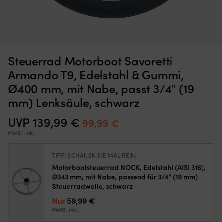
Motorbootsteuerrad
Mo
Steuerrad Motorboot Savoretti Armando T4C, rostfreier Stahl
M
für
d
& Teak, Ø350 mm, mit Nabe, passt 3/4″ (19 mm) Lenksäule,
6
Steuerrad Motorboot Savoretti
Standard-
Si
Chrom/Holz
Lenksäule
ei
Armando T9, Edelstahl & Gummi,
3/4″.
üb
NACHBESTELLUNG
Ø400 mm, mit Nabe, passt 3/4″ (19
Det
Det
259,99
€
Es
Ih
179,99
€
ursprungliga
nuvarande
wird
Lu
mm) Lenksäule, schwarz
priset
priset
mit
le
var:
är:
Nabe
od
UVP
139,99
€
Ursprünglicher
Aktueller
99,99
€
259,99 €.
179,99 €.
für
h
Preis
Preis
MwSt. inkl.
einen
u
einfachen
d
war:
ist:
Austausch
I
TIPP! SCHAUEN SIE MAL REIN:
139,99 €
99,99 €.
geliefert
fr
Motorbootsteuerrad NOCK, Edelstahl (AISI 316),
und
v
Ø343 mm, mit Nabe, passend für 3/4" (19 mm)
ist
In
Steuerradwelle, schwarz
mit
zu
Nur
59,99
€
Gummi,
ha
MwSt. inkl.
PU-
B
Leder
mi