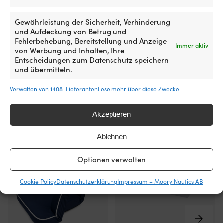
T9-
HERSTELLERFARBNAME
HERSTELLERFARBN
Modelle
Svart
Svart
Gewährleistung der Sicherheit, Verhinderung
haben
und Aufdeckung von Betrug und
rostfreien
Fehlerbehebung, Bereitstellung und Anzeige
Stahl
Immer aktiv
von Werbung und Inhalten, Ihre
und
Zum Produkt
Entscheidungen zum Datenschutz speichern
einen
und übermitteln.
weichen
Griff
aus
Verwalten von 1408-Lieferanten
Lese mehr über diese Zwecke
Gummi,
eine
Andere kauften auch
Akzeptieren
gute
Wahl,
wenn
Ablehnen
Sie
ein
Optionen verwalten
robustes
und
Cookie Policy
Datenschutzerklärung
Impressum – Moory Nautics AB
komfortables
Steuerrad
für
aktives
Fahren