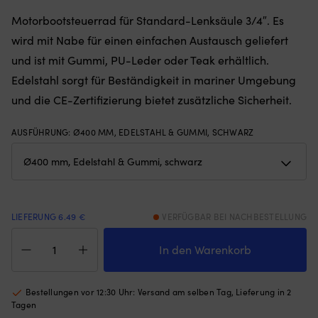
oder
G
Motorbootsteuerrad für Standard-Lenksäule 3/4″. Es
Teak
a
erhältlich.
un
wird mit Nabe für einen einfachen Austausch geliefert
Rostfreier
R
und ist mit Gummi, PU-Leder oder Teak erhältlich.
Stahl
–
sorgt
hä
Edelstahl sorgt für Beständigkeit in mariner Umgebung
für
d
und die CE-Zertifizierung bietet zusätzliche Sicherheit.
Beständigkeit
Mo
in
a
maritimer
Or
AUSFÜHRUNG
:
Ø400 MM, EDELSTAHL & GUMMI, SCHWARZ
Umgebung
u
und
St
die
eg
CE-
o
Zertifizierung
di
bietet
Lu
LIEFERUNG 6.49 €
VERFÜGBAR BEI NACHBESTELLUNG
zusätzliche
an
Steuerrad
Sicherheit.
od
Motorboot
In den Warenkorb
|
of
Savoretti
Motorbootsteuerrad
ist
Armando
von
(d
T9,
Bestellungen vor 12:30 Uhr: Versand am selben Tag, Lieferung in 2
Savoretti
H
Edelstahl
Tagen
für
d
&