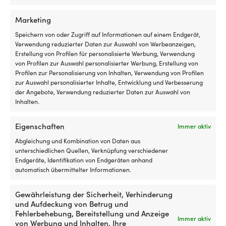
Bootsluken
N
Netz
fü
Marketing
aus
ko
feinmaschigem
Speichern von oder Zugriff auf Informationen auf einem Endgerät,
T
Polyester
Verwendung reduzierter Daten zur Auswahl von Werbeanzeigen,
–
–
Erstellung von Profilen für personalisierte Werbung, Verwendung
mi
schützt
von Profilen zur Auswahl personalisierter Werbung, Erstellung von
Kr
Outlet-Produkte, die dir gefallen
vor
Profilen zur Personalisierung von Inhalten, Verwendung von Profilen
fü
könnten
Insekten
zur Auswahl personalisierter Inhalte, Entwicklung und Verbesserung
zu
und
der Angebote, Verwendung reduzierter Daten zur Auswahl von
Ha
lässt
Inhalten.
2
Luft
Gr
für
au
Eigenschaften
Immer aktiv
gute
je
Belüftung
Se
Abgleichung und Kombination von Daten aus
durchströmen
(7
unterschiedlichen Quellen, Verknüpfung verschiedener
Wird
m
Endgeräte, Identifikation von Endgeräten anhand
außen
u
automatisch übermittelter Informationen.
montiert
4
–
m
Gewährleistung der Sicherheit, Verhinderung
perfekt,
fü
und Aufdeckung von Betrug und
Fußmatte
Fußmatte
wenn
fl
Fußmatte Välkommen Navy
Fußmatte Nautische
Fehlerbehebung, Bereitstellung und Anzeige
mit
mit
man
Gr
Immer aktiv
Blue, Rechteck, 60 x 40 cm
Signalflaggen Navy Blue,
von Werbung und Inhalten, Ihre