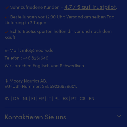
|
Design,
4.7 / 5 auf Trustpilot
Sehr zufriedene Kunden –
‚
Fußmatte
nautischen
mit
Signalflaggen
Bestellungen vor 12:30 Uhr: Versand am selben Tag,
marineblauem
–
Lieferung in 2 Tagen
Design
sorgt
Echte Bootsexperten helfen dir vor und nach dem
und
für
Kauf!
"Välkommen"-
Wohlfühlatmosphäre
Botschaft
an
–
Bord
E-Mail :
info@moory.de
sorgt
Strapazierfähige
Telefon :
+46 8251
546
für
Nylonoberfläche
Wohlfühlatmosphäre
–
Wir sprechen Englisch und Schwedisch
an
hält
Bord
täglicher
Strapazierfähige
Beanspruchung
© Moory Nautics AB.
Polyester-
im
EU-USt-Nummer: SE559238939801.
Oberfläche
Bootsbereich
–
stand
SV
|
DA
|
NL
|
FI
|
FR
|
IT
|
PL
|
ES
|
PT
|
CS
|
EN
hält
Gummirückseite
täglicher
–
Beanspruchung
sorgt
Kontaktieren Sie uns
im
für
Bootsbereich
stabilen
Telefonzeiten täglich von 8 – 20 Uhr.