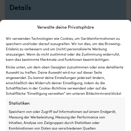
Netzes
u
Details
begrenzt,
ra
wie
H
weit
a
die
St
GEWICHT
Verwalte deine Privatsphäre
Luke
He
160 g
geöffnet
a
Wir verwenden Technologien wie Cookies, um Geräteinformationen zu
werden
P
speichern und/oder darauf zuzugreifen. Wir tun dies, um das Browsing-
kann)
G
MARKE
Erlebnis zu verbessern und um (nicht) personalisierte Werbung
Passend
(P
DHR
anzuzeigen. Wenn du nicht zustimmst oder die Zustimmung widerrufst,
für
fü
kann dies bestimmte Merkmale und Funktionen beeinträchtigen.
Luken
h
Klicke unten, um dem oben Gesagten zuzustimmen oder eine detaillierte
EAN
mit
St
Auswahl zu treffen. Deine Auswahl wird nur auf dieser Seite
maximalen
Ve
8715221035107
angewendet. Du kannst deine Einstellungen jederzeit ändern,
Außenmaßen
N
einschließlich des Widerrufs deiner Einwilligung, indem du die
von
mi
Schaltflächen in der Cookie-Richtlinie verwendest oder auf die
DIMENSIONEN
620
st
Schaltfläche "Einwilligung verwalten" am unteren Bildschirmrand klickst.
mm
G
Breite: 40 mm
x
fü
Statistiken
620
s
Speichern von oder Zugriff auf Informationen auf einem Endgerät,
mm
La
Messung der Werbeleistung, Messung der Performance von
–
St
Inhalten, Analyse von Zielgruppen durch Statistiken oder
für
Gr
Kombinationen von Daten aus verschiedenen Quellen.
mittelgroße
a