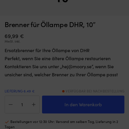
Brenner für Öllampe DHR, 10″
Moskitonetz,
St
Moskitonetz für Boot (Decksluke) NOCK Bug Barrier Medium,
S
das
u
620 x 620 x 420 mm
Sie
ro
69,99
€
einfach
A
AUF LAGER
MwSt. inkl.
32,10
€
über
/
Ersatzbrenner für Ihre Öllampe von DHR
Ihre
Ta
Luke
di
Perfekt, wenn Sie eine ältere Öllampe restaurieren
legen
fü
Kontaktieren Sie uns unter „hej@moory.se“, wenn Sie
oder
fa
hängen,
al
unsicher sind, welcher Brenner zu Ihrer Öllampe passt
um
pe
den
ge
Innenraum
ist
LIEFERUNG 6.49 €
VERFÜGBAR BEI NACHBESTELLUNG
frei
Id
Brenner
von
fü
für
In den Warenkorb
Insekten
d
Öllampe
zu
Bo
DHR,
halten
–
10"
Bestellungen vor 12:30 Uhr: Versand am selben Tag, Lieferung in 2
Band
We
Menge
Tagen
mit
Le