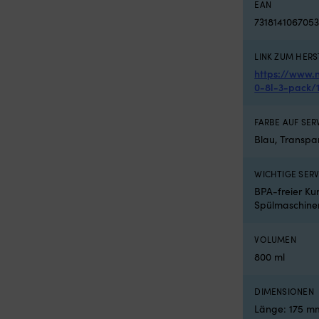
EAN
 x 620 x 420 mm
731814106705
LINK ZUM HERS
https://www.
0-8l-3-pack/
FARBE AUF SER
Blau, Transpa
WICHTIGE SER
BPA-freier Kun
Spülmaschinen
VOLUMEN
800 ml
DIMENSIONEN
Länge: 175 mm