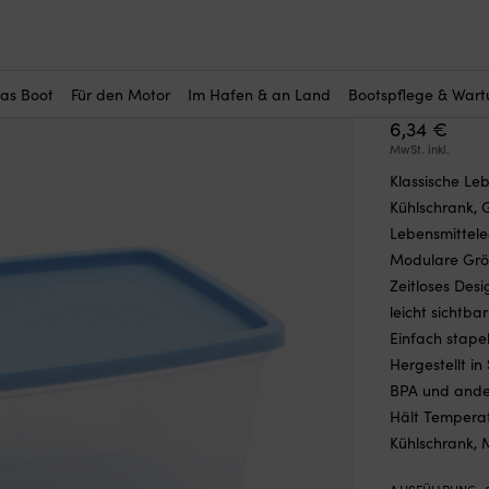
r Sie interessant?
n
—
Brotdose Nordiska Plast Gefrier/Mikro, transparent/blau, 800 m
Brotdose
(14)
transpar
das Boot
Für den Motor
Im Hafen & an Land
Bootspflege & War
6,34
€
MwSt. inkl.
Klassische Le
Kühlschrank, 
Lebensmittele
Modulare Grö
Zeitloses Des
leicht sichtba
Einfach stape
Hergestellt i
BPA und ande
Hält Temperat
Kühlschrank, 