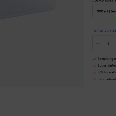
AUSFÜHRUNG
:
LIEFERUNG 6.4
Bro
Nor
Plas
Gefr
tran
Bestellungen
800
Super einf
ml,
3er-
365 Tage Wi
Pac
Sehr zufrie
Men