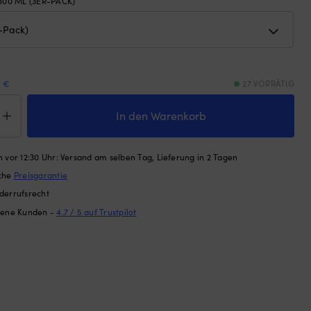
800 ML (3ER-PACK)
9 €
27 VORRÄTIG
tdose
diska
In den Warenkorb
t
ier/Mikro,
sparent/blau,
 vor 12:30 Uhr: Versand am selben Tag, Lieferung in 2 Tagen
ache
Preisgarantie
derrufsrecht
k
dene Kunden -
4.7 / 5 auf Trustpilot
ge