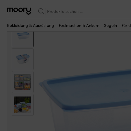
Vielleicht sind einige dieser Produkte fü
Im Hafen & an Land
—
Küchenausrüstung
—
Behälter
—
Brotdose
Suchen
nach:
Bekleidung & Ausrüstung
Festmachen & Ankern
Segeln
Für 