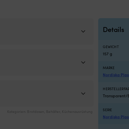
Details
GEWICHT
157 g
MARKE
Nordiska Plas
HERSTELLERF
Transparent/
SERIE
Kategorien:
Brotdosen
,
Behälter
,
Küchenausrüstung
Nordiska Plas