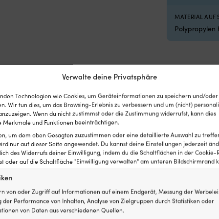
MATERIAL AUF 
Polypropylen 
Verwalte deine Privatsphäre
nden Technologien wie Cookies, um Geräteinformationen zu speichern und/oder
n. Wir tun dies, um das Browsing-Erlebnis zu verbessern und um (nicht) personali
nzuzeigen. Wenn du nicht zustimmst oder die Zustimmung widerrufst, kann dies
 Merkmale und Funktionen beeinträchtigen.
ten, um dem oben Gesagten zuzustimmen oder eine detaillierte Auswahl zu treffe
ird nur auf dieser Seite angewendet. Du kannst deine Einstellungen jederzeit änd
lich des Widerrufs deiner Einwilligung, indem du die Schaltflächen in der Cookie-R
 oder auf die Schaltfläche "Einwilligung verwalten" am unteren Bildschirmrand kl
iken
rn von oder Zugriff auf Informationen auf einem Endgerät, Messung der Werbelei
 der Performance von Inhalten, Analyse von Zielgruppen durch Statistiken oder
tionen von Daten aus verschiedenen Quellen.