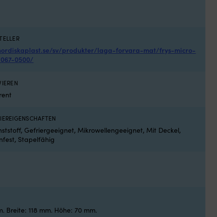
Str
Sho
un
3
2,
rob
AUF LAGER
Au
TELLER
/
nordiskaplast.se/sv/produkter/laga-forvara-mat/frys-micro-
Tas
1067-0500/
die
für
fas
VIEREN
all
rent
per
gee
ist
VIEREIGENSCHAFTEN
Ide
ststoff, Gefriergeeignet, Mikrowellengeeignet, Mit Deckel,
für
fest, Stapelfähig
da
Bo
–
We
Lei
Re
un
jed
. Breite: 118 mm. Höhe: 70 mm.