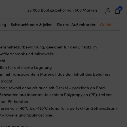
☓
l, 3er-Pack
0
25 000 Bootszubehör von 500 Marken
 Nordiska Plast Gefrier/Mikro,
Super einfache Preisgarantie
ent/blau, 800 ml, 3er-Pack
Begeisterte Kunden – 4,7/5 bei Trustpilot
tung
Schlauchboote & Jollen
Elektro-Außenborder
Outlet
bensmittelaufbewahrung, geeignet für den Einsatz im
Gefrierschrank und Mikrowelle
cht
ßen für optimierte Lagerung
ign mit transparentem Material, das den Inhalt des Behälters
r macht
lbar, sowohl ohne als auch mit Deckel – praktisch an Bord
n Schweden aus lebensmittelechtem Polypropylen (PP), frei von
ren Phthalaten
uren von -40°C bis +120°C stand (d.h. perfekt für Gefrierschrank,
Mikrowelle und Spülmaschine)