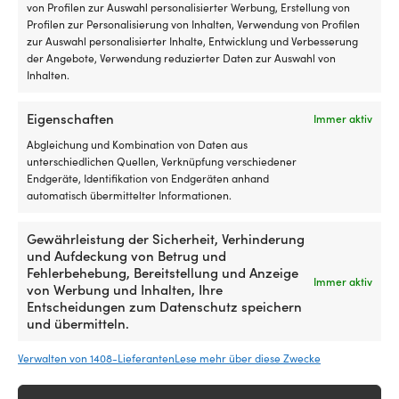
FARBE DER SEGELBEKLEIDUNG
von Profilen zur Auswahl personalisierter Werbung, Erstellung von
Ko
Rosa
Profilen zur Personalisierung von Inhalten, Verwendung von Profilen
er
zur Auswahl personalisierter Inhalte, Entwicklung und Verbesserung
es
der Angebote, Verwendung reduzierter Daten zur Auswahl von
d
MODELL
Inhalten.
An
Marine Classics Bay Sweat Crew Neck
si
ei
Eigenschaften
Immer aktiv
u
MATERIAL DER JACKE
ei
Abgleichung und Kombination von Daten aus
60% Baumwolle & 40% Polyester
ti
unterschiedlichen Quellen, Verknüpfung verschiedener
Ha
Endgeräte, Identifikation von Endgeräten anhand
au
automatisch übermittelter Informationen.
d
me
Gewährleistung der Sicherheit, Verhinderung
B
und Aufdeckung von Betrug und
zu
Fehlerbehebung, Bereitstellung und Anzeige
sc
Immer aktiv
von Werbung und Inhalten, Ihre
mi
Entscheidungen zum Datenschutz speichern
Ähnliche Produkte
be
und übermitteln.
g
Ha
Verwalten von 1408-Lieferanten
Lese mehr über diese Zwecke
au
Sa
L