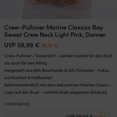
Moskitonetz,
Br
Moskitonetz für Boot (Decksluke) NOCK Bug Barrier Medium,
B
Crew-Pullover Marine Classics Bay
das
An
620 x 620 x 420 mm
Sie
mi
Sweat Crew Neck Light Pink, Damen
einfach
sc
AUF LAGER
32,10
€
über
Bi
UVP
59,99
€
Ursprünglicher
Aktueller
38,51
€
Ihre
fü
Preis
Preis
Luke
ti
Crew-Pullover / Sweatshirt – perfekt sowohl für das Boot
legen
Ha
war:
ist:
oder
au
als auch für den Alltag
59,99 €
38,51 €.
hängen,
S
Hergestellt aus 60% Baumwolle & 40% Polyester – Fokus
um
u
den
L
auf Komfort & Haltbarkeit
Innenraum
Hä
Selbstverständlich mit dem dekorativen Marine Classic-
frei
a
von
au
Logo auf der Brust – verleiht einen eleganten Eindruck
Insekten
st
zu
Un
KLEIDERGRÖSSE
halten
fü
Band
si
Ursprünglic
Aktuel
UVP
59,99
€
mit
An
38,51
€