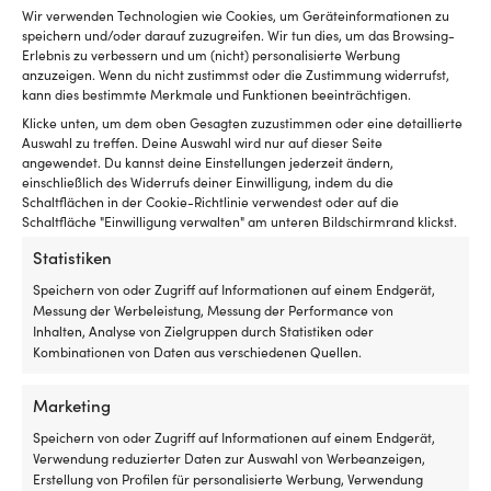
Luken
mi
Artikelnummer:
Kategorien:
Crew-Pullover
,
Kleidung
,
Wir verwenden Technologien wie Cookies, um Geräteinformationen zu
mit
Ke
M501039210
Marinebekleidung
speichern und/oder darauf zuzugreifen. Wir tun dies, um das Browsing-
Rollo
od
Erlebnis zu verbessern und um (nicht) personalisierte Werbung
innen
Bl
anzuzeigen. Wenn du nicht zustimmst oder die Zustimmung widerrufst,
hat
fü
kann dies bestimmte Merkmale und Funktionen beeinträchtigen.
Details
und
de
Klicke unten, um dem oben Gesagten zuzustimmen oder eine detaillierte
es
si
Auswahl zu treffen. Deine Auswahl wird nur auf dieser Seite
insektenfrei
Ha
angewendet. Du kannst deine Einstellungen jederzeit ändern,
und
T
GEWICHT
einschließlich des Widerrufs deiner Einwilligung, indem du die
kühl
u
500 g
Schaltflächen in der Cookie-Richtlinie verwendest oder auf die
in
A
Schaltfläche "Einwilligung verwalten" am unteren Bildschirmrand klickst.
der
N
Nacht
Co
MARKE
Statistiken
haben
ist
Marine Classics
Speichern von oder Zugriff auf Informationen auf einem Endgerät,
möchte
ei
Messung der Werbeleistung, Messung der Performance von
Geeignet
Br
Inhalten, Analyse von Zielgruppen durch Statistiken oder
für
An
HERSTELLERFARBNAME
Kombinationen von Daten aus verschiedenen Quellen.
sowohl
–
Light Pink
Motorboot
de
als
vi
Marketing
GEEIGNET FÜR BENUTZER
auch
An
Segelboot
Speichern von oder Zugriff auf Informationen auf einem Endgerät,
fü
Damen
Verwendung reduzierter Daten zur Auswahl von Werbeanzeigen,
Fr
Erstellung von Profilen für personalisierte Werbung, Verwendung
Di