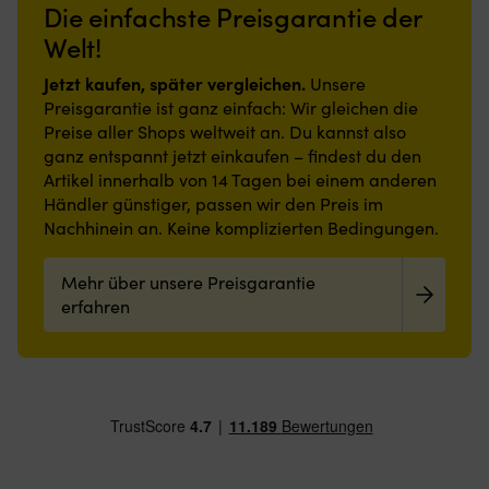
verleiht
Midlayer
Die einfachste Preisgarantie der
aus
sorgt.
An
einen
–
100%
Strapazierfähige
a
Welt!
eleganten
vielseitiges
Nylon
und
G
Eindruck
Kleidungsstück
–
schmutzabweisende
li
Jetzt kaufen, später vergleichen.
YKK
Unsere
robust
Polyesteroberfläche,
w
Reißverschluss
Preisgarantie ist ganz einfach: Wir gleichen die
&
rutschfeste
ei
S.Café
Preise aller Shops weltweit an. Du kannst also
strapazierfähig
Latexrückseite
ni
ganz entspannt jetzt einkaufen – findest du den
Mit
und
Zu
Artikel innerhalb von 14 Tagen bei einem anderen
Füllung
geringe
er
(100%
Höhe
Händler günstiger, passen wir den Preis im
u
Polyesterfüllung)
machen
d
Nachhinein an. Keine komplizierten Bedingungen.
–
sie
An
hält
auch
er
Mehr über unsere Preisgarantie
warm
in
si
Leicht
engen
erfahren
ei
im
Bereichen
Di
Gewicht
praktisch.
si
–
Leicht
d
einfach
zu
Ha
&
reinigen
de
bequem
und
be
zu
angenehm
al
packen
zu
le