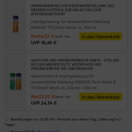
Netzes
Ha
Sweat
IMPRÄGNIERUNG ZUR WIEDERHERSTELLUNG DES
begrenzt,
i
NÄSSESCHUTZES & ZUR ERHALTUNG DER
Crew
wie
G
ATMUNGSAKTIVITÄT
Neck
weit
re
Imprägnierung für wasserdichte Kleidung
Light
die
d
Pink,
NIKWAX TX.Direct Wash-In, 300 ml
Luke
Zi
Damen
geöffnet
Ursprünglicher
Aktueller
u
Nur
14,52
€
In den Warenkorb
MwSt. inkl.
Menge
werden
hä
Preis
Preis
UVP
16,46
€
kann)
d
war:
ist:
Passend
Bo
16,46 €
14,52 €.
für
si
WASCHEN UND IMPRÄGNIEREN IN EINEM – STELLEN
Luken
Ed
SIE DEN NÄSSESCHUTZ WIEDER HER UND
mit
AI
VERLÄNGERN SIE DIE LEBENSDAUER!
maximalen
wi
Waschmittel & Imprägnierung für
Außenmaßen
Sa
wasserdichte Kleidung NIKWAX Tech Wash &
von
b
TX.Direct Wash-In, 300 ml + 300 ml
620
we
Ursprünglicher
Aktueller
Nur
22,32
€
In den Warenkorb
mm
Fl
MwSt. inkl.
Preis
Preis
UVP
24,74
€
x
u
620
ist
war:
ist:
mm
le
24,74 €
22,32 €.
–
zu
Bestellungen vor 12:30 Uhr: Versand am selben Tag, Lieferung in 2
für
re
Tagen
mittelgroße
Ve
Super einfache
Preisgarantie