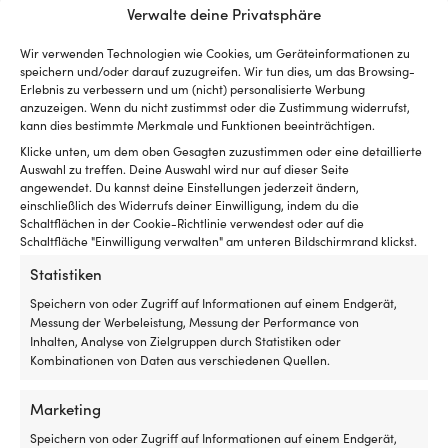
Bootsluken
N
Verwalte deine Privatsphäre
Netz
st
aus
u
Wir verwenden Technologien wie Cookies, um Geräteinformationen zu
feinmaschigem
ist
Details
speichern und/oder darauf zuzugreifen. Wir tun dies, um das Browsing-
Polyester
pf
Erlebnis zu verbessern und um (nicht) personalisierte Werbung
–
Wa
anzuzeigen. Wenn du nicht zustimmst oder die Zustimmung widerrufst,
schützt
kann dies bestimmte Merkmale und Funktionen beeinträchtigen.
U
GEWICHT
vor
ge
Klicke unten, um dem oben Gesagten zuzustimmen oder eine detaillierte
150 g
Insekten
Ma
Auswahl zu treffen. Deine Auswahl wird nur auf dieser Seite
und
ei
angewendet. Du kannst deine Einstellungen jederzeit ändern,
lässt
si
einschließlich des Widerrufs deiner Einwilligung, indem du die
MARKE
Luft
fü
Schaltflächen in der Cookie-Richtlinie verwendest oder auf die
Roca
für
d
Schaltfläche "Einwilligung verwalten" am unteren Bildschirmrand klickst.
gute
Bo
Statistiken
Belüftung
u
PASSEND FÜR ANZAHL SCHEIBENWISCHERMOTOREN
durchströmen
so
Speichern von oder Zugriff auf Informationen auf einem Endgerät,
1 Motor
Wird
Ta
Messung der Werbeleistung, Messung der Performance von
außen
W
Inhalten, Analyse von Zielgruppen durch Statistiken oder
montiert
Si
EAN
Kombinationen von Daten aus verschiedenen Quellen.
–
zw
7320394660264
perfekt,
le
Marketing
wenn
Mo
man
De
LINK ZUM HERSTELLER
Speichern von oder Zugriff auf Informationen auf einem Endgerät,