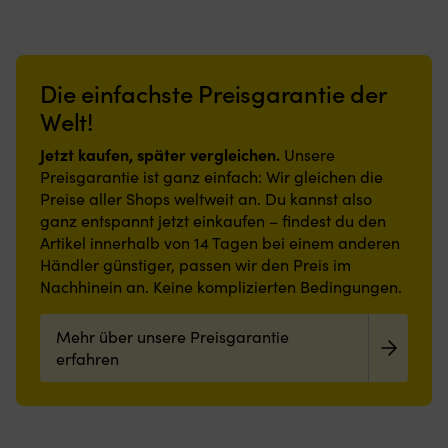
Atmosphäre
Strapazierfähige
z
an
Nylonoberfläche
w
Bord
und
er
sorgt.
Gummirückseite
si
Die einfachste Preisgarantie der
Strapazierfähige
bieten
a
und
stabilen
be
Welt!
schmutzabweisende
Halt
b
Polyesteroberfläche,
und
Pl
Jetzt kaufen, später vergleichen.
Unsere
rutschfeste
reduzieren
a
Preisgarantie ist ganz einfach: Wir gleichen die
Latexrückseite
die
B
Preise aller Shops weltweit an. Du kannst also
und
Rutschgefahr,
le
ganz entspannt jetzt einkaufen – findest du den
geringe
auch
ve
Artikel innerhalb von 14 Tagen bei einem anderen
Höhe
in
lä
machen
nassen
Händler günstiger, passen wir den Preis im
Di
sie
Umgebungen.
St
Nachhinein an. Keine komplizierten Bedingungen.
auch
Geringe
si
in
Höhe
a
Mehr über unsere Preisgarantie
engen
und
st
Bereichen
einfache
erfahren
6
praktisch.
Reinigung
Po
Leicht
machen
mi
zu
sie
w
reinigen
flexibel
u