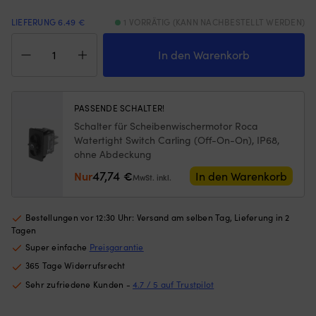
Gewichten
nu
LIEFERUNG 6.49 €
1 VORRÄTIG (KANN NACHBESTELLT WERDEN)
am
w
unteren
Pl
Druckknopf
Rand
St
/
In den Warenkorb
–
6
Abdeckkappe
hält
Po
für
das
mi
Schalter
Moskitonetz
U
Roca
PASSENDE SCHALTER!
an
ge
Actuator
Schalter für Scheibenwischermotor Roca
Ort
Ma
Carling
Watertight Switch Carling (Off-On-On), IP68,
und
hä
(Off-
ohne Abdeckung
Stelle,
Fe
On-
egal
S
On)
47,74
Nur
€
In den Warenkorb
MwSt. inkl.
ob
u
Menge
die
ak
Luke
N
Bestellungen vor 12:30 Uhr: Versand am selben Tag, Lieferung in 2
angelehnt
st
Tagen
oder
|
Super einfache
Preisgarantie
offen
6
ist
Si
365 Tage Widerrufsrecht
(die
m
Sehr zufriedene Kunden -
4.7 / 5 auf Trustpilot
Höhe
es
des
ei