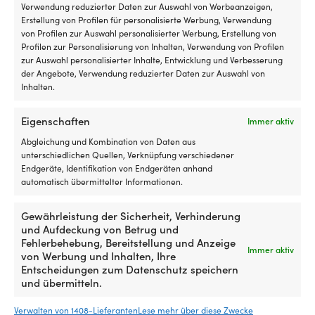
Luken
Ko
https://www.roca.se/product/actuator-carling/
Verwendung reduzierter Daten zur Auswahl von Werbeanzeigen,
mit
u
Erstellung von Profilen für personalisierte Werbung, Verwendung
Rollo
Ar
von Profilen zur Auswahl personalisierter Werbung, Erstellung von
GESCHWINDIGKEITSSTUFEN
innen
N
Profilen zur Personalisierung von Inhalten, Verwendung von Profilen
hat
Kl
Aus-Ein-Ein
zur Auswahl personalisierter Inhalte, Entwicklung und Verbesserung
und
bi
der Angebote, Verwendung reduzierter Daten zur Auswahl von
es
ei
Inhalten.
SONSTIGES
insektenfrei
b
Passend für Roca Watertight Switch Carling (Off-On-On)
und
zu
Eigenschaften
kühl
Si
Immer aktiv
in
i
Abgleichung und Kombination von Daten aus
der
Bo
unterschiedlichen Quellen, Verknüpfung verschiedener
Nacht
au
Endgeräte, Identifikation von Endgeräten anhand
haben
d
automatisch übermittelter Informationen.
möchte
Fe
Geeignet
od
für
a
Gewährleistung der Sicherheit, Verhinderung
sowohl
St
und Aufdeckung von Betrug und
Motorboot
Di
Fehlerbehebung, Bereitstellung und Anzeige
Immer aktiv
als
6
von Werbung und Inhalten, Ihre
auch
Si
Entscheidungen zum Datenschutz speichern
Segelboot
er
und übermitteln.
Outlet-Produkte, die dir gefallen
es
könnten
Ih
Verwalten von 1408-Lieferanten
Lese mehr über diese Zwecke