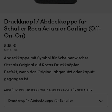
Druckknopf / Abdeckkappe für
Moskitonetz,
Kl
Moskitonetz für Boot (Decksluke) NOCK Bug Barrier Medium,
K
das
mi
Schalter Roca Actuator Carling (Off-
620 x 620 x 420 mm
S
Sie
6
On-On)
einfach
Si
AUF LAGER
32,10
€
über
fü
Ihre
8,18
€
d
Luke
ri
MwSt. inkl.
legen
Wi
Abdeckkappe mit Symbol für Scheibenwischer
oder
a
hängen,
Bo
Sitzt als Original auf Rocas Druckknöpfen
um
Er
Perfekt, wenn das Original abgenutzt oder kaputt
den
lä
Innenraum
si
gegangen ist
frei
ko
von
fl
AUSFÜHRUNG
:
DRUCKKNOPF / ABDECKKAPPE FÜR SCHALTER
Insekten
z
zu
u
halten
be
Band
b
mit
Ve